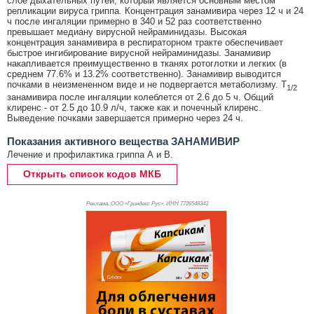
слое дыхательных путей, который является основным местом
репликации вируса гриппа. Концентрация занамивира через 12 ч и 24
ч после ингаляции примерно в 340 и 52 раз соответственно
превышает медиану вирусной нейраминидазы. Высокая
концентрация занамивира в респираторном тракте обеспечивает
быстрое ингибирование вирусной нейраминидазы. Занамивир
накапливается преимущественно в тканях ротоглотки и легких (в
среднем 77.6% и 13.2% соответственно). Занамивир выводится
почками в неизмененном виде и не подвергается метаболизму. T
1/2
занамивира после ингаляции колеблется от 2.6 до 5 ч. Общий
клиренс - от 2.5 до 10.9 л/ч, также как и почечный клиренс.
Выведение почками завершается примерно через 24 ч.
Показания активного вещества ЗАНАМИВИР
Лечение и профилактика гриппа А и В.
Открыть список кодов МКБ
Реклама. ООО «Гриндекс Рус», ИНН 772
6548343