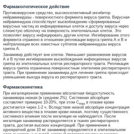
Фармакологическое действие
Противовирусное средство, высокоселективный ингибитор
нейраминидазы - поверхностного фермента вируса гриппа. Вирусная
нейраминидаза способствует высвобождению сформированных
вирусных частиц из инфицированных клеток и доступу вируса через
слизистую оболочку на поверхность эпителиальных клеток. Это
позволяет вирусу инфицировать другие клетки. Ингибирование этого
фермента отражено в отношении репликации вируса гриппа А и В и
нейтрализации всех известных субтипов нейраминидазы вируса
гриппа А.
Занамивир действует вне клетки. Уменьшает размножение вирусов
А и В путем ингибирования высвобождения инфекционных вирусов
гриппа из эпителиальных клеток респираторного тракта. Репликация
вируса гриппа ограничена поверхностным эпителием респираторного
тракта. При применении занамивира для лечения гриппа происходит
уменьшение выхода вируса из респираторного тракта.
Фармакокинетика
При ингаляционном применении абсолютная биодоступность
занамивира низкая (в среднем 2%). Системная абсорбция
составляет примерно 10-20%, при этом C
в плазме крови
max
достигается через 1-2 ч. Вследствие низкой абсорбции концентрация
активного вещества в плазме крови низкая, поэтому существенного
системного влияния после ингаляции не наблюдается. После
ингаляции занамивир распределяется в тканях респираторного
тракта, достигая высоких концентраций. При применении в
однократной дозе 10 мг занамивир определяется в эпителиальном