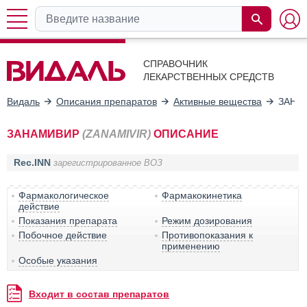
СПРАВОЧНИК
ЛЕКАРСТВЕННЫХ СРЕДСТВ
Видаль
Описания препаратов
Активные вещества
ЗАНА
ЗАНАМИВИР
(ZANAMIVIR)
ОПИСАНИЕ
Rec.INN
зарегистрированное ВОЗ
Фармакологическое
Фармакокинетика
действие
Показания препарата
Режим дозирования
Побочное действие
Противопоказания к
применению
Особые указания
Входит в состав препаратов