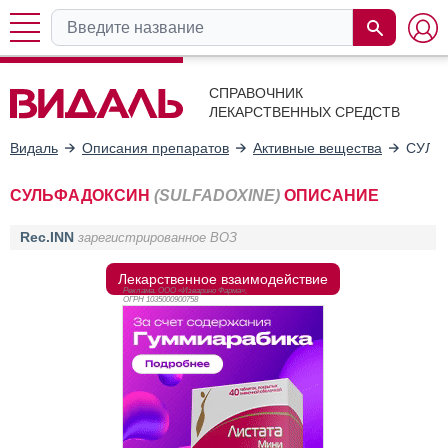
СПРАВОЧНИК
ЛЕКАРСТВЕННЫХ СРЕДСТВ
Видаль
Описания препаратов
Активные вещества
СУЛЬ
СУЛЬФАДОКСИН
(SULFADOXINE)
ОПИСАНИЕ
Rec.INN
зарегистрированное ВОЗ
Лекарственное взаимодействие
Реклама. ООО «Изварино Фарма»,
ОГРН 103
5000900758