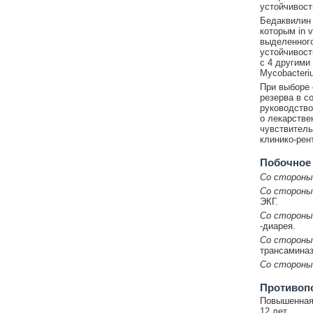
устойчивост
Бедаквилин 
которым in v
выделенного
устойчивост
с 4 другими
Mycobacteriu
При выборе 
резерва в с
руководство
о лекарстве
чувствитель
клинико-рен
Побочное
Со стороны
Со стороны
ЭКГ.
Со стороны
-диарея.
Со стороны
трансаминаз
Со стороны
Противоп
Повышенная 
12 лет.