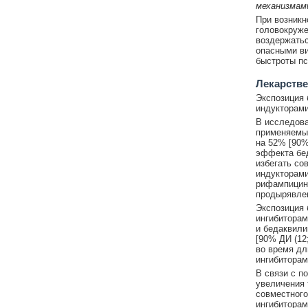
механизмам
При возникн
головокруже
воздержатьс
опасными ви
быстроты пс
Лекарстве
Экспозиция 
индукторам
В исследова
применяемых
на 52% [90%
эффекта бед
избегать со
индукторами
рифампицин,
продырявлен
Экспозиция 
ингибиторам
и бедаквили
[90% ДИ (12
во время дл
ингибитора
В связи с п
увеличения 
совместного
ингибиторам