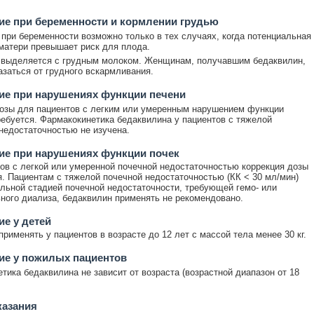
е при беременности и кормлении грудью
при беременности возможно только в тех случаях, когда потенциальная
матери превышает риск для плода.
 выделяется с грудным молоком. Женщинам, получавшим бедаквилин,
азаться от грудного вскармливания.
ие при нарушениях функции печени
озы для пациентов с легким или умеренным нарушением функции
ребуется. Фармакокинетика бедаквилина у пациентов с тяжелой
недостаточностью не изучена.
ие при нарушениях функции почек
ов с легкой или умеренной почечной недостаточностью коррекция дозы
я. Пациентам с тяжелой почечной недостаточностью (КК < 30 мл/мин)
льной стадией почечной недостаточности, требующей гемо- или
ного диализа, бедаквилин применять не рекомендовано.
е у детей
применять у пациентов в возрасте до 12 лет с массой тела менее 30 кг.
ие у пожилых пациентов
тика бедаквилина не зависит от возраста (возрастной диапазон от 18
казания