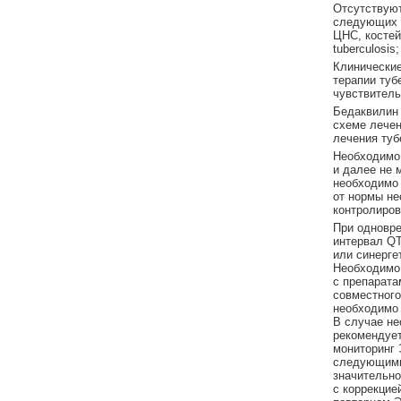
Отсутствуют
следующих з
ЦНС, костей
tuberculosis
Клинические
терапии туб
чувствитель
Бедаквилин 
схеме лечен
лечения туб
Необходимо
и далее не 
необходимо 
от нормы не
контролиров
При одновр
интервал QТ
или синерге
Необходимо
с препарата
совместного
необходимо 
В случае не
рекомендует
мониторинг 
следующими 
значительно
с коррекцие