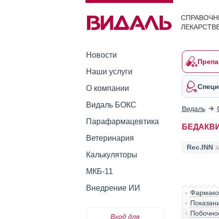
СПРАВОЧН
ЛЕКАРСТВ
Новости
Препа
Наши услуги
Специ
О компании
Видаль БОКС
Видаль
Парафармацевтика
БЕДАКВ
Ветеринария
Rec.INN
з
Калькуляторы
МКБ-11
Внедрение ИИ
Фармако
Показан
Побочно
Вход для