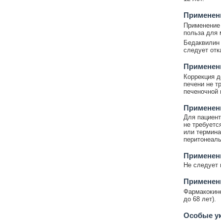
Применени
Применение 
польза для 
Бедаквилин
следует отк
Применен
Коррекция д
печени не т
печеночной 
Применен
Для пациент
не требуетс
или термина
перитонеаль
Применени
Не следует 
Применен
Фармакокине
до 68 лет).
Особые у