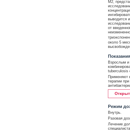
М2, предст
исследования
концентраци
ингибироват
выводится и
исследовани
от введенно
неизмененно
триэкспонен
около 5 мес
высвобожден
Показани
Взрослым и 
комбинирова
tuberculosi
Применяют в
терапии при
антибактери
Открыт
Режим до
Внутрь.
Разовая доза
Лечение до
специалиста