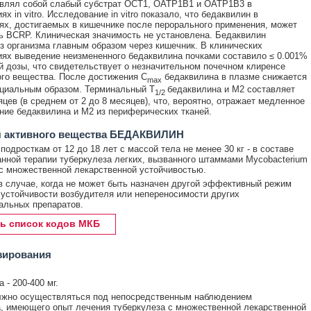
авлял собой слабый субстрат ОСT1, ОАТР1В1 и ОАТР1В3 в
х in vitro. Исследование in vitro показало, что бедаквилин в
ях, достигаемых в кишечнике после перорального применения, может
ь BCRP. Клиническая значимость не установлена. Бедаквилин
з организма главным образом через кишечник. В клинических
ях выведение неизмененного бедаквилина почками составило ≤ 0.001%
й дозы, что свидетельствует о незначительном почечном клиренсе
го вещества. После достижения C
бедаквилина в плазме снижается
max
циальным образом. Терминальный T
бедаквилина и М2 составляет
1/2
яцев (в среднем от 2 до 8 месяцев), что, вероятно, отражает медленное
ие бедаквилина и М2 из периферических тканей.
я активного вещества БЕДАКВИЛИН
подросткам от 12 до 18 лет с массой тела не менее 30 кг - в составе
нной терапии туберкулеза легких, вызванного штаммами Mycobacterium
s с множественной лекарственной устойчивостью.
 случае, когда не может быть назначен другой эффективный режим
 устойчивости возбудителя или непереносимости других
альных препаратов.
ь список кодов МКБ
зирования
 - 200-400 мг.
лжно осуществляться под непосредственным наблюдением
, имеющего опыт лечения туберкулеза с множественной лекарственной