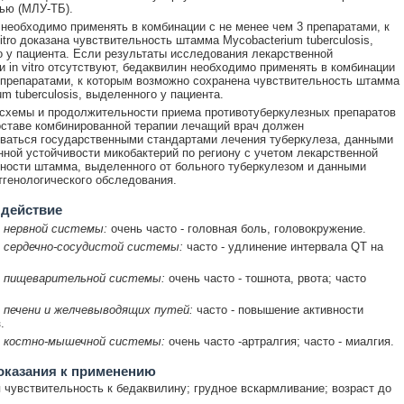
ью (МЛУ-ТБ).
необходимо применять в комбинации с не менее чем 3 препаратами, к
itro доказана чувствительность штамма Mycobacterium tuberculosis,
 у пациента. Если результаты исследования лекарственной
и in vitro отсутствуют, бедаквилин необходимо применять в комбинации
 препаратами, к которым возможно сохранена чувствительность штамма
m tuberculosis, выделенного у пациента.
схемы и продолжительности приема противотуберкулезных препаратов
оставе комбинированной терапии лечащий врач должен
ваться государственными стандартами лечения туберкулеза, данными
нной устойчивости микобактерий по региону с учетом лекарственной
ности штамма, выделенного от больного туберкулезом и данными
тгенологического обследования.
 действие
 нервной системы:
очень часто - головная боль, головокружение.
 сердечно-сосудистой системы:
часто - удлинение интервала QT на
 пищеварительной системы:
очень часто - тошнота, рвота; часто
 печени и желчевыводящих путей:
часто - повышение активности
.
 костно-мышечной системы:
очень часто -артралгия; часто - миалгия.
оказания к применению
чувствительность к бедаквилину; грудное вскармливание; возраст до