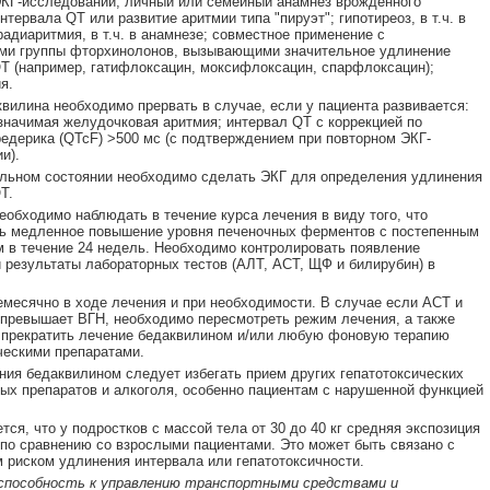
КГ-исследовании; личный или семейный анамнез врожденного
тервала QT или развитие аритмии типа "пируэт"; гипотиреоз, в т.ч. в
радиаритмия, в т.ч. в анамнезе; совместное применение с
ами группы фторхинолонов, вызывающими значительное удлинение
T (например, гатифлоксацин, моксифлоксацин, спарфлоксацин);
я.
вилина необходимо прервать в случае, если у пациента развивается:
значимая желудочковая аритмия; интервал QT с коррекцией по
дерика (QTcF) >500 мс (с подтверждением при повторном ЭКГ-
и).
льном состоянии необходимо сделать ЭКГ для определения удлинения
T.
еобходимо наблюдать в течение курса лечения в виду того, что
ь медленное повышение уровня печеночных ферментов с постепенным
 в течение 24 недель. Необходимо контролировать появление
 результаты лабораторных тестов (АЛТ, АСТ, ЩФ и билирубин) в
емесячно в ходе лечения и при необходимости. В случае если АСТ и
 превышает ВГН, необходимо пересмотреть режим лечения, а также
 прекратить лечение бедаквилином и/или любую фоновую терапию
ческими препаратами.
ния бедаквилином следует избегать прием других гепатотоксических
ых препаратов и алкоголя, особенно пациентам с нарушенной функцией
тся, что у подростков с массой тела от 30 до 40 кг средняя экспозиция
по сравнению со взрослыми пациентами. Это может быть связано с
риском удлинения интервала или гепатотоксичности.
 способность к управлению транспортными средствами и