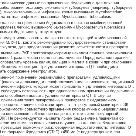
 клинические данные по применению бедаквилина для лечения
аболеваний: экстрапульмональный туберкулез (например, туберкулез
); микобактериальные инфекции, кроме вызванных Mycobacterium
; латентная инфекция, вызванная Mycobacterium tuberculosis.
 данные по применению бедаквилина в составе комбинированной
еркулеза легких, вызванного бактериями Mycobacterium tuberculosis,
ными к бедаквилину, отсутствуют.
следует использовать только в соответствующей комбинированной
ия МЛУ-ТБ, как это рекомендовано государственными стандартами
еркулеза, для предотвращения развития резистентности к препарату.
 выполнить ЭКГ электрокардиограмму началом лечения бедаквилином
менее 1 раза в месяц после начала лечения. Перед началом терапии
определить уровень калия, кальция и магния в крови и при отклонении
обходима коррекция. При удлинении интервала QТ необходимо
ать содержание электролитов.
еменном применении бедаквилина с препаратами, удлиняющими
 (включая деламанид и левофлоксацин) нельзя исключать аддитивный
тический эффект, который может приводить к удлинению интервала QT.
 соблюдать осторожность при одновременном применении бедаквилина
ми способными вызвать удлинение интервала QT. В случае
 применения таких лекарственных препаратов с бедаквилином,
проводить клинический мониторинг, в т.ч. регулярный мониторинг ЭКГ.
обходимости совместного применения клофазимина с бедаквилином
ся клиническое наблюдение пациента, в том числе регулярный
ЭКГ. Не рекомендуется начинать прием бедаквилина пациентам со
состояниями, за исключением случаев, когда польза бедаквилина
 превышает возможный риск: сердечная недостаточность; интервал QT
й по формуле Фредерика (QTcF) >450 мс (с подтверждением при