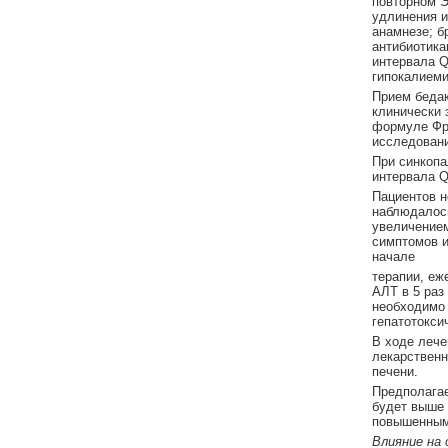
повторном Э
удлинения ин
анамнезе; б
антибиотик
интервала Q
гипокалиеми
Прием бедак
клинически 
формуле Фре
исследовани
При синкопа
интервала Q
Пациентов н
наблюдалос
увеличением
симптомов и
начале
терапии, еж
АЛТ в 5 раз
необходимо
гепатотокси
В ходе лече
лекарственн
печени.
Предполагае
будет выше 
повышенным 
Влияние на