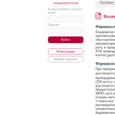
Особые 
специалистов
E-mail учетной записи
Vidal:
Входи
Пароль:
Фармакол
Бедаквилин 
противотубе
обусловлен
микобактери
роль в проц
АТФ приводи
Регистрация
клетки (дел
Забыли пароль?
Фармакок
При перорал
достигается
пропорциона
(700 мг/сут
достигается
биодоступно
99/9% для в
плазмы мета
У животных 
распределял
незначител
бедаквилина