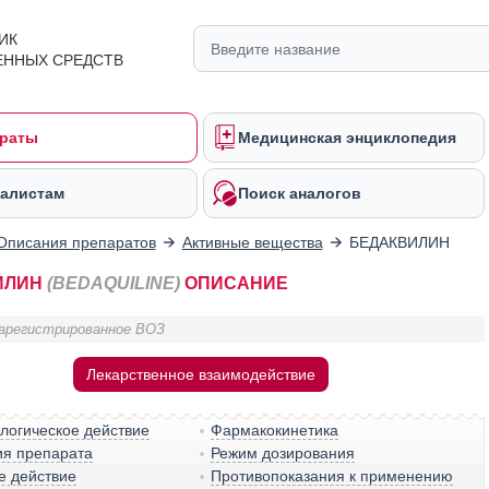
ИК
ЕННЫХ СРЕДСТВ
раты
Медицинская энциклопедия
алистам
Поиск аналогов
Описания препаратов
Активные вещества
БЕДАКВИЛИН
ИЛИН
(BEDAQUILINE)
ОПИСАНИЕ
арегистрированное ВОЗ
Лекарственное взаимодействие
логическое действие
Фармакокинетика
ия препарата
Режим дозирования
е действие
Противопоказания к применению