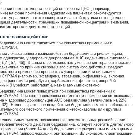
и
овении нежелательных реакций со стороны ЦНС (например,
ние) на фоне применения бедаквилина пациентам рекомендуется
я от управления автотранспортом и занятий другими потенциально
дами деятельности, требующих повышенной концентрации внимания,
ихомоторных и двигательных реакций.
нное взаимодействие
бедаквилина может снизиться при совместном применении с
и CYP3A4.
нии лекарственного взаимодействия бедаквилина и рифампицина,
 однократно, у здоровых добровольцев AUC бедаквилина снизилась
 ДИ (-57; -46)]. В связи с возможностью уменьшения терапевтического
аквилина по причине снижения его системного действия, следует
вместного применения препарата с умеренными или сильными
 CYP3A4 (например, эфавиренз, этравирин, рифамицины, включая
 рифапентин и рифабутин, карбамазепин, фенитоин, зверобой
ный (Hypericum perforatum)), назначаемыми системно.
бедаквилина может повыситься при совместном применении с
и CYP3A4. При кратковременном совместном применении кетоконазола
на у здоровых добровольцев AUC бедаквилина увеличилась на 22%
; 32)]. Более выраженное воздействие бедаквилина может наблюдаться
ительного совместного применения с кетоконазолом или другими
ми CYP3A4.
отенциальным риском возникновения нежелательных реакций за счет
терапевтического действия бедаквилина, следует избегать длительного
 применения (более 14 дней) бедаквилина с умеренными или мощными
и CYP3A4 (ципрофлоксацин, эритромицин, флуконазол, кларитромицин,