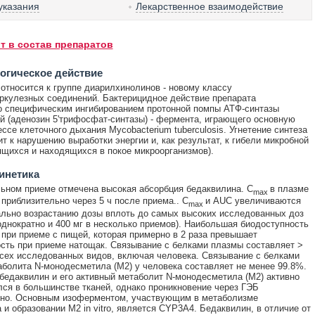
указания
Лекарственное взаимодействие
т в состав препаратов
огическое действие
относится к группе диарилхинолинов - новому классу
ркулезных соединений. Бактерицидное действие препарата
о специфическим ингибированием протонной помпы АТФ-синтазы
й (аденозин 5'трифосфат-синтазы) - фермента, играющего основную
ессе клеточного дыхания Mycobacterium tuberculosis. Угнетение синтеза
т к нарушению выработки энергии и, как результат, к гибели микробной
ящихся и находящихся в покое микроорганизмов).
инетика
ьном приеме отмечена высокая абсорбция бедаквилина. C
в плазме
max
 приблизительно через 5 ч после приема.. C
и AUC увеличиваются
max
льно возрастанию дозы вплоть до самых высоких исследованных доз
 однократно и 400 мг в несколько приемов). Наибольшая биодоступность
 при приеме с пищей, которая примерно в 2 раза превышает
сть при приеме натощак. Связывание с белками плазмы составляет >
сех исследованных видов, включая человека. Связывание с белками
болита N-монодесметила (М2) у человека составляет не менее 99.8%.
бедаквилин и его активный метаболит N-монодесметила (М2) активно
ся в большинстве тканей, однако проникновение через ГЭБ
ьно. Основным изоферментом, участвующим в метаболизме
 и образовании М2 in vitro, является CYP3A4. Бедаквилин, в отличие от