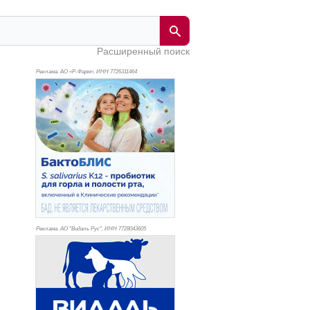
Расширенный поиск
Реклама. АО «Р-Фарм», ИНН 772
6311464
Реклама. АО "Видаль Рус", ИНН 772
8043605