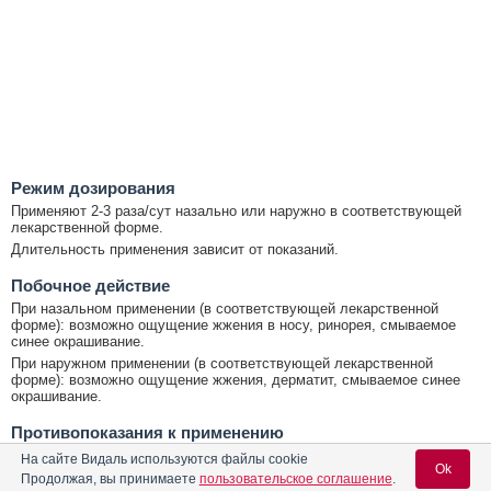
Режим дозирования
Применяют 2-3 раза/сут назально или наружно в соответствующей
лекарственной форме.
Длительность применения зависит от показаний.
Побочное действие
При назальном применении (в соответствующей лекарственной
форме): возможно ощущение жжения в носу, ринорея, смываемое
синее окрашивание.
При наружном применении (в соответствующей лекарственной
форме): возможно ощущение жжения, дерматит, смываемое синее
окрашивание.
Противопоказания к применению
Повышенная чувствительность к активному веществу.
На сайте Видаль используются файлы cookie
Ok
С осторожностью
Продолжая, вы принимаете
пользовательское соглашение
.