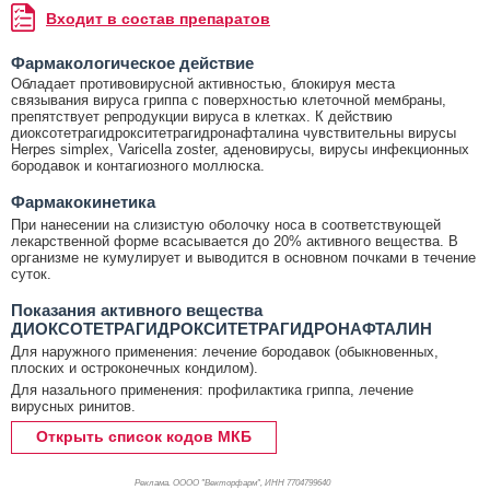
Входит в состав препаратов
Фармакологическое действие
Обладает противовирусной активностью, блокируя места
связывания вируса гриппа с поверхностью клеточной мембраны,
препятствует репродукции вируса в клетках. К действию
диоксотетрагидрокситетрагидронафталина чувствительны вирусы
Herpes simplex, Varicella zoster, аденовирусы, вирусы инфекционных
бородавок и контагиозного моллюска.
Фармакокинетика
При нанесении на слизистую оболочку носа в соответствующей
лекарственной форме всасывается до 20% активного вещества. В
организме не кумулирует и выводится в основном почками в течение
суток.
Показания активного вещества
ДИОКСОТЕТРАГИДРОКСИТЕТРАГИДРОНАФТАЛИН
Для наружного применения: лечение бородавок (обыкновенных,
плоских и остроконечных кондилом).
Для назального применения: профилактика гриппа, лечение
вирусных ринитов.
Открыть список кодов МКБ
Реклама. ОООО "Векторфарм", ИНН 770
4799640