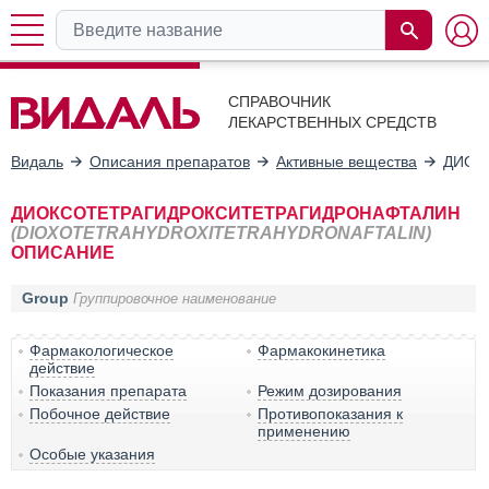
СПРАВОЧНИК
ЛЕКАРСТВЕННЫХ СРЕДСТВ
Видаль
Описания препаратов
Активные вещества
ДИОК
ДИОКСОТЕТРАГИДРОКСИТЕТРАГИДРОНАФТАЛИН
(DIOXOTETRAHYDROXITETRAHYDRONAFTALIN)
ОПИСАНИЕ
Group
Группировочное наименование
Фармакологическое
Фармакокинетика
действие
Показания препарата
Режим дозирования
Побочное действие
Противопоказания к
применению
Особые указания