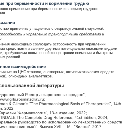
е при беременности и кормлении грудью
зано применение при беременности и в период грудного
ия.
казания
стью применять у пациентов с открытоугольной глаукомой.
 способность к управлению транспортными средствами и
и
чения необходимо соблюдать осторожность при управлении
ми средствами и занятии другими потенциально опасными видами
и, требующими повышенной концентрации внимания и быстроты
ых реакций.
нное взаимодействие
лияние на ЦНС этанола, снотворных, антипсихотических средств
ков), опиоидных анальгетиков.
спользованной литературы
дарственный Реестр лекарственных средств",
//www.grls.rosminzdrav.ru;
an & Gilman's "The Pharmacological Basis of Therapeutics", 14th
on, 2022;
Харкевич "Фармакология", 13-е издание, 2022;
NDALE The Complete Drug Reference, 41st Edition, 2024;
еральное руководство по использованию лекарственных средств
улярная система)", Выпуск XVIII – М.: "Видокс", 2017;