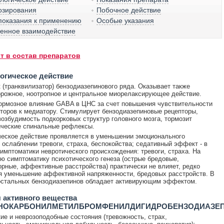
озирования
Побочное действие
показания к применению
Особые указания
венное взаимодействие
т в состав препаратов
огическое действие
 (транквилизатор) бензодиазепинового ряда. Оказывает также
рожное, ноотропное и центральное миорелаксирующее действие.
ормозное влияние GABA в ЦНС за счет повышения чувствительности
оров к медиатору. Стимулирует бензодиазепиновые рецепторы,
озбудимость подкорковых структур головного мозга, тормозит
ические спинальные рефлексы.
еское действие проявляется в уменьшении эмоционального
 ослаблении тревоги, страха, беспокойства; седативный эффект - в
имптоматики невротического происхождения: тревоги, страха. На
ю симптоматику психотического генеза (острые бредовые,
рные, аффективные расстройства) практически не влияет, редко
 уменьшение аффективной напряженности, бредовых расстройств. В
остальных бензодиазепинов обладает активирующим эффектом.
 активного вещества
НОКАРБОНИЛМЕТИЛБРОМФЕНИЛДИГИДРОБЕНЗОДИАЗЕ
ие и неврозоподобные состояния (тревожность, страх,