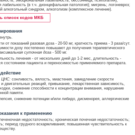
ьность, эмоциональная лабильность, бессонница, психопатия);
я лабильность (в т.ч. диэнцефальная патология); мигрень; логоневроз;
й алкогольный синдром, алкоголизм (комплексное лечение).
ь список кодов МКБ
зирования
нутрь.
и от показаний разовая доза - 20-50 мг, кратность приема - 3 раза/сут.
имости дозу постепенно повышают до получения терапевтического
аксимальная суточная доза
- 500 мг.
ьность лечения - от нескольких дней до 1-2 мес, длительность -
я состоянием пациента и переносимостью применяемого препарата.
 действие
 ЦНС:
сонливость, вялость, миастения, замедление скорости
 и двигательных реакций, привыкание, лекарственная зависимость,
ходки, снижение способности к концентрации внимания, нарушение
нной памяти.
пепсия, снижение потенции и/или либидо, дисменорея, аллергические
оказания к применению
печеночная недостаточность; хроническая почечная недостаточность;
ь; период грудного вскармливания; повышенная чувствительность к
еществу.