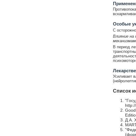
Применени
Противопока
вскармливан
Особые у
С осторожно
Влияние на
механизмам
В период ле
транспортны
деятельност
психомоторн
Лекарстве
Усиливает в
(нейролепти
Список и
"Госу
http:
Goodm
Editi
Д.А. 
MARTI
"Фед
(форм