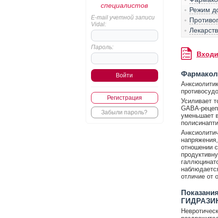
специалистов
Режим д
E-mail учетной записи
Противо
Vidal:
Лекарст
Пароль:
Входи
Фармакол
Анксиолитик
противосудо
Регистрация
Усиливает т
GABA-рецепт
Забыли пароль?
уменьшает в
полисинапт
Анксиолитич
напряжения,
отношении с
продуктивну
галлюцинато
наблюдается
отличие от 
Показания
ГИДРАЗИ
Невротическ