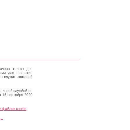
ачена только для
тами для принятия
ет служить заменой
альной службой по
) 15 сентября 2020
и файлов cookie
и»