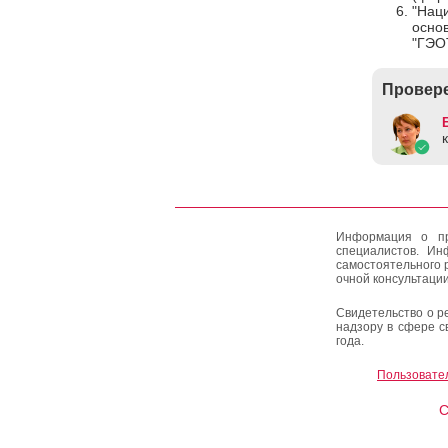
"Наци
осно
"ГЭО
Провере
Информация о пр
специалистов. Ин
самостоятельного 
очной консультации
Свидетельство о р
надзору в сфере с
года.
Пользовате
C