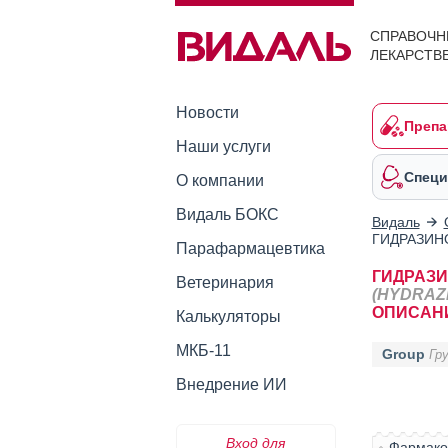
СПРАВОЧН
ЛЕКАРСТВ
Новости
Препа
Наши услуги
Специ
О компании
Видаль БОКС
Видаль
ГИДРАЗИН
Парафармацевтика
ГИДРАЗ
Ветеринария
(HYDRAZ
ОПИСАН
Калькуляторы
МКБ-11
Group
Гр
Внедрение ИИ
Вход для
Фармако