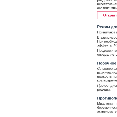
раздражител
вегетативна
абстинентны
Открыт
Режим до
Принимают в
В зависимост
При необход
эффекта.
М
Продолжител
определяетс
Побочное
Со стороны
психических
шаткость по
кратковреме
Прочее
: дис
реакции.
Противоп
Миастения; 
беременност
активному в