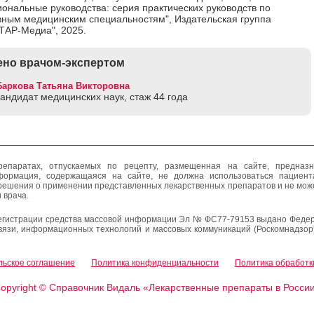
ональные руководства: серия практических руководств по
вным медицинским специальностям", Издательская группа
ТАР-Медиа", 2025.
но врачом-экспертом
Баркова Татьяна Викторовна
кандидат медицинских наук, стаж 44 годa
епаратах, отпускаемых по рецепту, размещенная на сайте, предназн
формация, содержащаяся на сайте, не должна использоваться пациен
решения о применении представленных лекарственных препаратов и не мож
 врача.
егистрации средства массовой информации Эл № ФС77-79153 выдано Федер
вязи, информационных технологий и массовых коммуникаций (Роскомнадзор
льское соглашение
Политика конфиденциальности
Политика обработк
opyright
Справочник Видаль «Лекарственные препараты в Росси
©