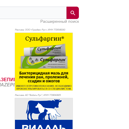
Расширенный поиск
Реклама. ООО «Гриндекс Рус», ИНН 772
6548343
АЗЕПИН
AZEPIN)
Реклама. АО "Видаль Рус", ИНН 772
8043605