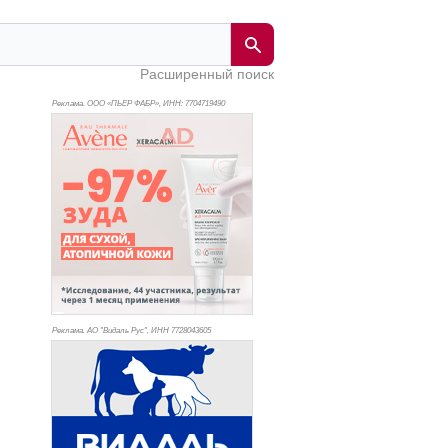
Расширенный поиск
Реклама. ООО «ПЬЕР ФАБР», ИНН: 770
4719490
Реклама. АО "Видаль Рус", ИНН 772
8043605