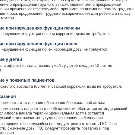
ение о прекращении грудного вскармливания или о прекращении/
ении применения тезепелумаба, принимая во внимание пользу грудного
ия и риск продолжения грудного вскармливания для ребенка и пользу
 матери.
ие при нарушениях функции печени
 нарушением функции печени коррекция дозы не требуется.
ие при нарушениях функции почек
 нарушением функции почек коррекция дозы не требуется.
е у детей
ь и эффективность тезепелумаба у детей младше 12 лет не
.
ие у пожилых пациентов
ожилого возраста (65 лет и старше) коррекция дозы не требуется.
казания
применять для лечения обострения бронхиальной астмы.
ормировать пациентов о необходимости обратиться за медицинской
ли после начала терапии бронхиальная астма остается
уемой или отмечается ухудшение течения заболевания.
а терапии тезепелумабом не следует резко отменять ГКС. При
ти, снижение дозы ГКС следует проводить поэтапно и под
м врача.