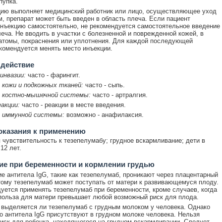
пупка.
ию выполняет медицинский работник или лицо, осуществляющее уход
м, препарат может быть введен в область плеча. Если пациент
нъекцию самостоятельно, не рекомендуется самостоятельное введение
леча. Не вводить в участки с болезненной и поврежденной кожей, в
атомы, покраснения или уплотнения. Для каждой последующей
комендуется менять место инъекции.
 действие
инвазии:
часто - фарингит.
 кожи и подкожных тканей:
часто - сыпь.
 костно-мышечной системы:
часто - артралгия.
акции:
часто - реакции в месте введения.
 иммунной системы:
возможно - анафилаксия.
оказания к применению
чувствительность к тезепелумабу; грудное вскармливание; дети в
12 лет.
е при беременности и кормлении грудью
е антитела IgG, такие как тезепелумаб, проникают через плацентарный
тому тезепелумаб может поступать от матери к развивающемуся плоду.
уется применять тезепелумаб при беременности, кроме случаев, когда
ольза для матери превышает любой возможный риск для плода.
 выделяется ли тезепелумаб с грудным молоком у человека. Однако
то антитела IgG присутствуют в грудном молоке человека. Нельзя
иск для ребенка, находящегося на грудном вскармливании. Следует