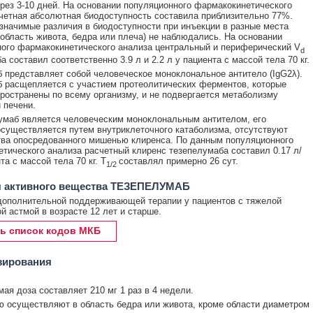
рез 3-10 дней. На основании популяционного фармакокинетического
четная абсолютная биодоступность составила приблизительно 77%.
значимые различия в биодоступности при инъекции в разные места
 область живота, бедра или плеча) не наблюдались. На основании
ого фармакокинетического анализа центральный и периферический V
d
 составил соответственно 3.9 л и 2.2 л у пациента с массой тела 70 кг.
 представляет собой человеческое моноклональное антитело (IgG2λ).
 расщепляется с участием протеолитических ферментов, которые
ространены по всему организму, и не подвергается метаболизму
 печени.
лумаб является человеческим моноклональным антителом, его
существляется путем внутриклеточного катаболизма, отсутствуют
ва опосредованного мишенью клиренса. По данным популяционного
тического анализа расчетный клиренс тезепелумаба составил 0.17 л/
та с массой тела 70 кг. T
составлял примерно 26 сут.
1/2
я активного вещества ТЕЗЕПЕЛУМАБ
дополнительной поддерживающей терапии у пациентов с тяжелой
й астмой в возрасте 12 лет и старше.
ь список кодов МКБ
зирования
ая доза составляет 210 мг 1 раз в 4 недели.
ю осуществляют в область бедра или живота, кроме области диаметром