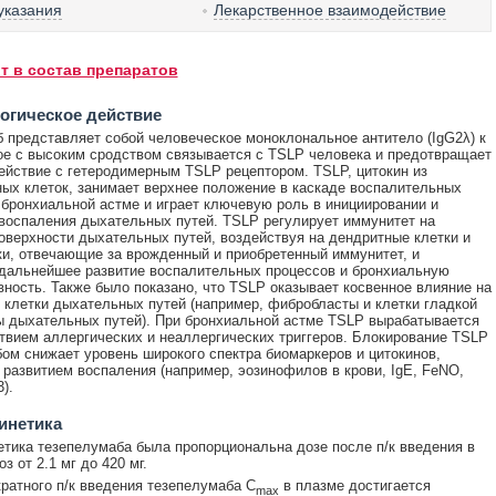
указания
Лекарственное взаимодействие
т в состав препаратов
огическое действие
 представляет собой человеческое моноклональное антитело (IgG2λ) к
ое с высоким сродством связывается с TSLP человека и предотвращает
ействие с гетеродимерным TSLP рецептором. TSLP, цитокин из
ых клеток, занимает верхнее положение в каскаде воспалительных
 бронхиальной астме и играет ключевую роль в инициировании и
воспаления дыхательных путей. TSLP регулирует иммунитет на
оверхности дыхательных путей, воздействуя на дендритные клетки и
ки, отвечающие за врожденный и приобретенный иммунитет, и
дальнейшее развитие воспалительных процессов и бронхиальную
вность. Также было показано, что TSLP оказывает косвенное влияние на
 клетки дыхательных путей (например, фибробласты и клетки гладкой
 дыхательных путей). При бронхиальной астме TSLP вырабатывается
твием аллергических и неаллергических триггеров. Блокирование TSLP
ом снижает уровень широкого спектра биомаркеров и цитокинов,
 развитием воспаления (например, эозинофилов в крови, IgE, FeNO,
).
инетика
тика тезепелумаба была пропорциональна дозе после п/к введения в
з от 2.1 мг до 420 мг.
ратного п/к введения тезепелумаба C
в плазме достигается
max