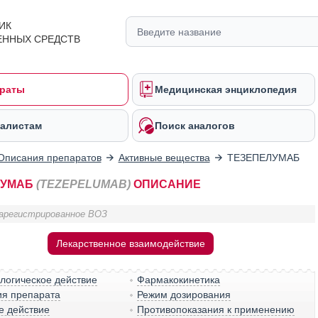
ИК
ЕННЫХ СРЕДСТВ
раты
Медицинская энциклопедия
алистам
Поиск аналогов
Описания препаратов
Активные вещества
ТЕЗЕПЕЛУМАБ
ЛУМАБ
(TEZEPELUMAB)
ОПИСАНИЕ
арегистрированное ВОЗ
Лекарственное взаимодействие
логическое действие
Фармакокинетика
ия препарата
Режим дозирования
е действие
Противопоказания к применению