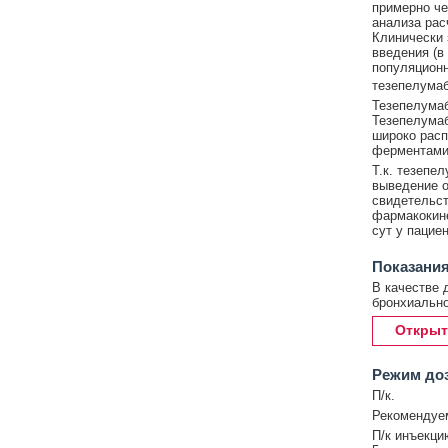
примерно че
анализа рас
Клинически 
введения (в
популяционн
тезепелумаба
Тезепелумаб
Тезепелумаб
широко расп
ферментами
Т.к. тезепе
выведение о
свидетельст
фармакокине
сут у пациен
Показани
В качестве 
бронхиально
Открыт
Режим до
П/к.
Рекомендуем
П/к инъекци