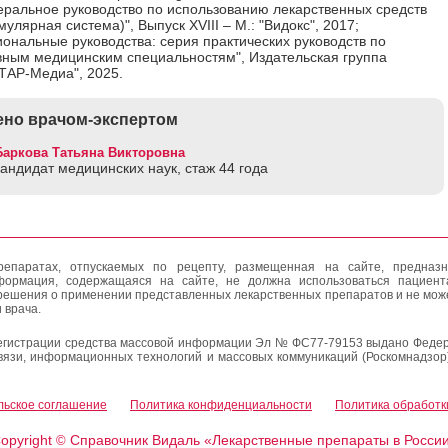
еральное руководство по использованию лекарственных средств
улярная система)", Выпуск XVIII – М.: "Видокс", 2017;
ональные руководства: серия практических руководств по
вным медицинским специальностям", Издательская группа
ТАР-Медиа", 2025.
но врачом-экспертом
Баркова Татьяна Викторовна
кандидат медицинских наук, стаж 44 годa
епаратах, отпускаемых по рецепту, размещенная на сайте, предназн
формация, содержащаяся на сайте, не должна использоваться пациен
решения о применении представленных лекарственных препаратов и не мож
 врача.
егистрации средства массовой информации Эл № ФС77-79153 выдано Федер
вязи, информационных технологий и массовых коммуникаций (Роскомнадзор
льское соглашение
Политика конфиденциальности
Политика обработк
opyright
Справочник Видаль «Лекарственные препараты в Росси
©