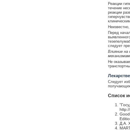
Реакции гип
течение нес
реакции раз
гиперчувств
клиническим
Неизвестно,
Перед начал
выявленного
тезепелумаб
следует пре
Влияние на
механизмам
Не оказывае
транспортны
Лекарстве
Следует изб
получающих
Список и
"Госу
http:
Goodm
Editi
Д.А. 
MARTI