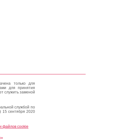
ачена только для
тами для принятия
ет служить заменой
альной службой по
) 15 сентября 2020
и файлов cookie
и»