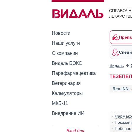
СПРАВОЧН
ЛЕКАРСТВ
Новости
Препа
Наши услуги
Специ
О компании
Видаль БОКС
Видаль
Парафармацевтика
ТЕЗЕПЕ
Ветеринария
Rec.INN
з
Калькуляторы
МКБ-11
Внедрение ИИ
Фармако
Показан
Побочно
Вход для