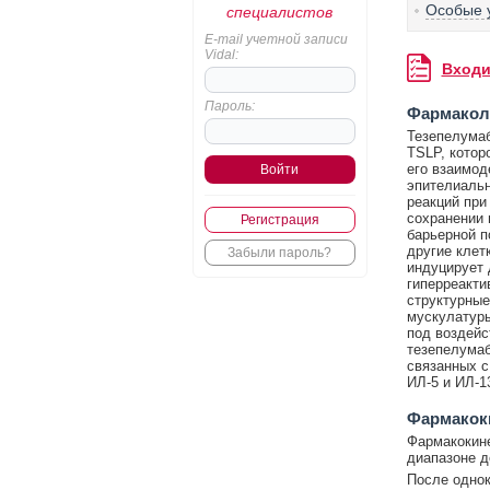
Особые 
специалистов
E-mail учетной записи
Vidal:
Входи
Пароль:
Фармакол
Тезепелумаб
TSLP, котор
его взаимод
эпителиальн
реакций при
сохранении 
Регистрация
барьерной п
другие клет
Забыли пароль?
индуцирует 
гиперреакти
структурные
мускулатуры
под воздейс
тезепелумаб
связанных с
ИЛ-5 и ИЛ-13
Фармакок
Фармакокине
диапазоне до
После однок