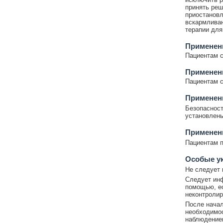
принять реш
приостановл
вскармливан
терапии для
Применен
Пациентам с
Применен
Пациентам с
Применени
Безопасност
установлены
Применен
Пациентам п
Особые у
Не следует 
Следует инф
помощью, ес
неконтролир
После начал
необходимос
наблюдение