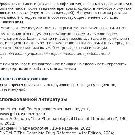
ерчувствительности (такие как анафилаксия, сыпь) могут развиваться в
кольких часов после введения препарата, однако, в некоторых случаях
виваются позже (спустя несколько дней). В случае развития реакции
ительности следует начать соответствующее лечение согласно
 показаниям.
 может ли тезепелумаб влиять на реакцию организма на гельминтоз.
ом терапии тезепелумаба необходимо провести лечение ранее
 гельминтоза. Если глистная инвазия развилась на фоне применения
а, и пациент не отвечает на применение противогельминтных средств,
кратить лечение тезепелумабом до разрешения инфекции.
 способность к управлению транспортными средствами и
и
т или оказывает незначительное влияние на способность управлять
ми средствами и работать с механизмам.
нное взаимодействие
егать применения живых аттенуированных вакцин у пациентов,
 тезепелумаб.
спользованной литературы
дарственный Реестр лекарственных средств",
//www.grls.rosminzdrav.ru;
an & Gilman's "The Pharmacological Basis of Therapeutics", 14th
on, 2022;
Харкевич "Фармакология", 13-е издание, 2022;
NDALE The Complete Drug Reference, 41st Edition, 2024;