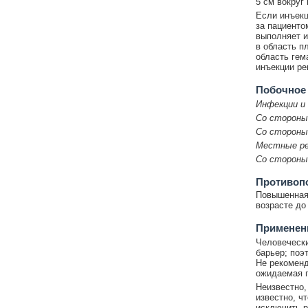
5 см вокруг 
Если инъекц
за пациенто
выполняет и
в область п
область гем
инъекции ре
Побочное
Инфекции и 
Со стороны
Со стороны
Местные ре
Со стороны
Противоп
Повышенная 
возрасте до 
Применени
Человечески
барьер; поэ
Не рекоменд
ожидаемая п
Неизвестно,
известно, ч
исключить р