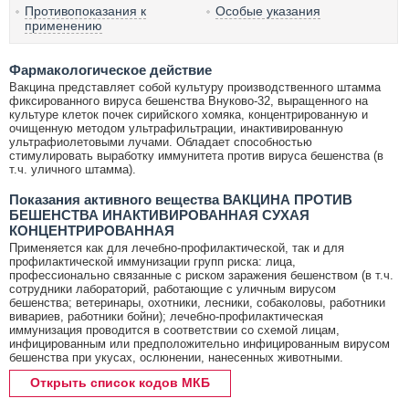
Противопоказания к
Особые указания
применению
Фармакологическое действие
Вакцина представляет собой культуру производственного штамма
фиксированного вируса бешенства Внуково-32, выращенного на
культуре клеток почек сирийского хомяка, концентрированную и
очищенную методом ультрафильтрации, инактивированную
ультрафиолетовыми лучами. Обладает способностью
стимулировать выработку иммунитета против вируса бешенства (в
т.ч. уличного штамма).
Показания активного вещества ВАКЦИНА ПРОТИВ
БЕШЕНСТВА ИНАКТИВИРОВАННАЯ СУХАЯ
КОНЦЕНТРИРОВАННАЯ
Применяется как для лечебно-профилактической, так и для
профилактической иммунизации групп риска: лица,
профессионально связанные с риском заражения бешенством (в т.ч.
сотрудники лабораторий, работающие с уличным вирусом
бешенства; ветеринары, охотники, лесники, собаколовы, работники
вивариев, работники бойни); лечебно-профилактическая
иммунизация проводится в соответствии со схемой лицам,
инфицированным или предположительно инфицированным вирусом
бешенства при укусах, ослюнении, нанесенных животными.
Открыть список кодов МКБ