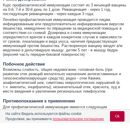
Курс профилактической иммунизации состоит из 3 инъекций вакцины
на 0-й; 7-й и 30-й день по 1 дозе. Ревакцинация - через 1 год,
последующие ревакцинации - через каждые 3 года.
Лечебно-профилактическая иммунизация проводится лицам,
инфицированным или предположительно инфицированным вирусом
бешенства, немедленно по обращении за медицинской помощью в
соответствии со схемой. Дозировка и схема иммунизации
определяются врачом в каждом конкретном случае в зависимости
от сроков, локализации и вида укуса, наличия предшествующих
иммунизаций против бешенства. Растворенную вакцину вводят в/м
медленно в дельтовидную мышцу; детям 5 лет - в мышцу бедра
(верхняя часть передне-боковой поверхности).
Побочное действие
Возможны слабость, общее недомогание, головная боль (при
развитии этих реакций желательно назначение антигистаминных и
гипосенсибилизирующих средств); редко - отек Квинке,
анафилактический шок, симптомы неврологических нарушений (в
т.ч. миелиты, энцефалиты); незначительный отек, краснота, зуд в
месте введения и увеличение региональных лимфоузлов.
Противопоказания к применению
Для профилактической иммунизации имеются следующие
противопоказания: острые инфекционные и неинфекционные
На сайте Видаль используются файлы cookie
заболевания, хронические заболевания в стадии обострения или
Ok
Продолжая, вы принимаете
пользовательское соглашение
.
декомпенсации - прививки проводят не ранее 1 месяца после
выздоровления или ремиссии; аллергические реакции на
предшествующее введение данного препарата; беременность.