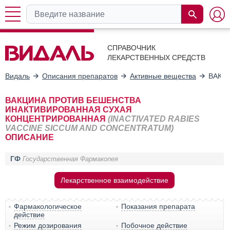
СПРАВОЧНИК
ЛЕКАРСТВЕННЫХ СРЕДСТВ
Видаль
Описания препаратов
Активные вещества
ВАКЦ
ВАКЦИНА ПРОТИВ БЕШЕНСТВА
ИНАКТИВИРОВАННАЯ СУХАЯ
КОНЦЕНТРИРОВАННАЯ
(INACTIVATED RABIES
VACCINE SICCUM AND CONCENTRATUM)
ОПИСАНИЕ
ГФ
Государственная Фармакопея
Лекарственное взаимодействие
Фармакологическое
Показания препарата
действие
Режим дозирования
Побочное действие