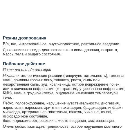
Режим дозирования
В/а, в/в, интратекальное, внутриполостное, ректальное введение.
Доза зависит от вида диагностического исследования, возраста,
массы тела и общего состояния.
Побочное действие
После в/а или в/в инъекции
Нечасто:
аллергические реакции (гиперчувствительность), головная
боль, приливы крови к лицу, тошнота, рвота, сыпь или
лекарственная сыпь, зуд, крапивница, острое повреждение почек
или токсическая нефропатия (контраст-индуцированная нефропатия,
КИН), боль в грудной клетке, ощущение изменения температуры
тела.
Редко:
головокружение, нарушение чувствительности, дисгевзия,
парестезия, паросмия, аритмия, тахикардия, брадикардия, инфаркт
миокарда, артериальная гипотензия, кашель, чиханье, озноб,
лихорадочное состояние,
боль и дискомфорт, реакции в месте введения, экстравазация.
Очень редко:
ажитация, тревожность, острое нарушение мозгового