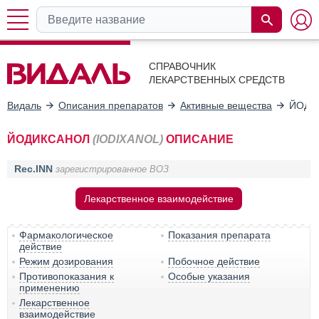
СПРАВОЧНИК
ЛЕКАРСТВЕННЫХ СРЕДСТВ
Видаль
Описания препаратов
Активные вещества
ЙОДИ
ЙОДИКСАНОЛ
(IODIXANOL)
ОПИСАНИЕ
Rec.INN
зарегистрированное ВОЗ
Лекарственное взаимодействие
Фармакологическое
Показания препарата
действие
Режим дозирования
Побочное действие
Противопоказания к
Особые указания
применению
Лекарственное
взаимодействие