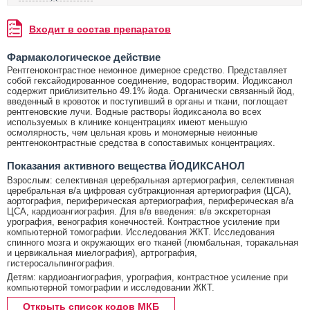
Входит в состав препаратов
Фармакологическое действие
Рентгеноконтрастное неионное димерное средство. Представляет
собой гексайодированное соединение, водорастворим. Йодиксанол
содержит приблизительно 49.1% йода. Органически связанный йод,
введенный в кровоток и поступивший в органы и ткани, поглощает
рентгеновские лучи. Водные растворы йодиксанола во всех
используемых в клинике концентрациях имеют меньшую
осмолярность, чем цельная кровь и мономерные неионные
рентгеноконтрастные средства в сопоставимых концентрациях.
Показания активного вещества ЙОДИКСАНОЛ
Взрослым: селективная церебральная артериография, селективная
церебральная в/а цифровая субтракционная артериография (ЦСА),
аортография, периферическая артериография, периферическая в/а
ЦСА, кардиоангиография. Для в/в введения: в/в экскреторная
урография, венография конечностей. Контрастное усиление при
компьютерной томографии. Исследования ЖКТ. Исследования
спинного мозга и окружающих его тканей (люмбальная, торакальная
и цервикальная миелография), артрография,
гистеросальпингография.
Детям: кардиоангиография, урография, контрастное усиление при
компьютерной томографии и исследовании ЖКТ.
Открыть список кодов МКБ