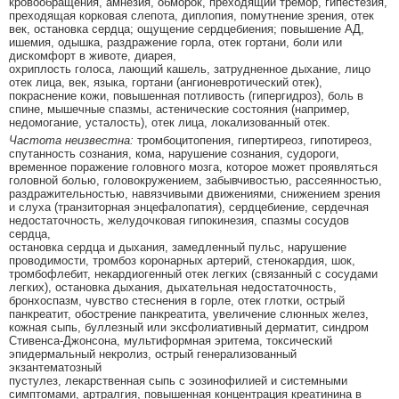
кровообращения, амнезия, обморок, преходящий тремор, гипестезия,
преходящая корковая слепота, диплопия, помутнение зрения, отек
век, остановка сердца; ощущение сердцебиения; повышение АД,
ишемия, одышка, раздражение горла, отек гортани, боли или
дискомфорт в животе, диарея,
охриплость голоса, лающий кашель, затрудненное дыхание, лицо
отек лица, век, языка, гортани (ангионевротический отек),
покраснение кожи, повышенная потливость (гипергидроз), боль в
спине, мышечные спазмы, астенические состояния (например,
недомогание, усталость), отек лица, локализованный отек.
Частота неизвестна:
тромбоцитопения, гипертиреоз, гипотиреоз,
спутанность сознания, кома, нарушение сознания, судороги,
временное поражение головного мозга, которое может проявляться
головной болью, головокружением, забывчивостью, рассеянностью,
раздражительностью, навязчивыми движениями, снижением зрения
и слуха (транзиторная энцефалопатия), сердцебиение, сердечная
недостаточность, желудочковая гипокинезия, спазмы сосудов
сердца,
остановка сердца и дыхания, замедленный пульс, нарушение
проводимости, тромбоз коронарных артерий, стенокардия, шок,
тромбофлебит, некардиогенный отек легких (связанный с сосудами
легких), остановка дыхания, дыхательная недостаточность,
бронхоспазм, чувство стеснения в горле, отек глотки, острый
панкреатит, обострение панкреатита, увеличение слюнных желез,
кожная сыпь, буллезный или эксфолиативный дерматит, синдром
Стивенса-Джонсона, мультиформная эритема, токсический
эпидермальный некролиз, острый генерализованный
экзантематозный
пустулез, лекарственная сыпь с эозинофилией и системными
симптомами, артралгия, повышенная концентрация креатинина в