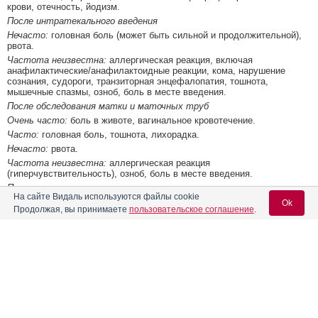
крови, отечность, йодизм.
После интратекального введения
Нечасто:
головная боль (может быть сильной и продолжительной),
рвота.
Частота неизвестна:
аллергическая реакция, включая
анафилактические/анафилактоидные реакции, кома, нарушение
сознания, судороги, транзиторная энцефалопатия, тошнота,
мышечные спазмы, озноб, боль в месте введения.
После обследования матки и маточных труб
Очень часто:
боль в животе, вагинальное кровотечение.
Часто:
головная боль, тошнота, лихорадка.
Нечасто:
рвота.
Частота неизвестна:
аллергическая реакция
(гиперчувствительность), озноб, боль в месте введения.
После инъекции в суставы
На сайте Видаль используются файлы cookie
Часто:
боль в месте введения.
Ok
Продолжая, вы принимаете
пользовательское соглашение
.
Частота неизвестна:
аллергическая реакция
(гиперчувствительность), включая анафилактические/
анафилактоидные реакции, озноб.
После обследования ЖКТ
Содержание
Вход для специалистов
Часто:
диарея, боль в животе, тошнота.
Нечасто:
рвота.
E-mail учетной записи Vidal:
Фармакологическое действие
Частота неизвестна:
аллергическая реакция
(гиперчувствительность), включая анафилактические/
Показания препарата
анафилактоидные реакции, легкий озноб.