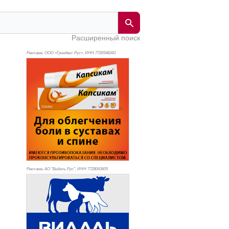
Расширенный поиск
Реклама. ООО «Гриндекс Рус», ИНН 772
6548343
Реклама. АО "Видаль Рус", ИНН 772
8043605