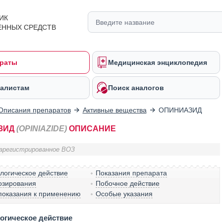
ИК
ЕННЫХ СРЕДСТВ
раты
Медицинская энциклопедия
алистам
Поиск аналогов
Описания препаратов
Активные вещества
ОПИНИАЗИД
ЗИД
(OPINIAZIDE)
ОПИСАНИЕ
арегистрированное ВОЗ
логическое действие
Показания препарата
озирования
Побочное действие
показания к применению
Особые указания
огическое действие