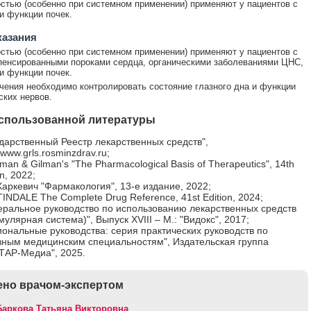
стью (особенно при системном применении) применяют у пациентов с
 функции почек.
казания
стью (особенно при системном применении) применяют у пациентов с
енсированными пороками сердца, органическими заболеваниями ЦНС,
 функции почек.
чения необходимо контролировать состояние глазного дна и функции
ких нервов.
спользованной литературы
дарственный Реестр лекарственных средств",
//www.grls.rosminzdrav.ru;
an & Gilman's "The Pharmacological Basis of Therapeutics", 14th
on, 2022;
Харкевич "Фармакология", 13-е издание, 2022;
NDALE The Complete Drug Reference, 41st Edition, 2024;
еральное руководство по использованию лекарственных средств
улярная система)", Выпуск XVIII – М.: "Видокс", 2017;
ональные руководства: серия практических руководств по
вным медицинским специальностям", Издательская группа
ТАР-Медиа", 2025.
но врачом-экспертом
Баркова Татьяна Викторовна