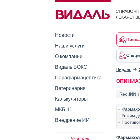
СПРАВОЧН
ЛЕКАРСТВ
Новости
Препа
Наши услуги
Специ
О компании
Видаль БОКС
Видаль
Парафармацевтика
ОПИНИА
Ветеринария
Rec.INN
з
Калькуляторы
Фармако
МКБ-11
Режим д
Внедрение ИИ
Противо
Фармакол
Вход для