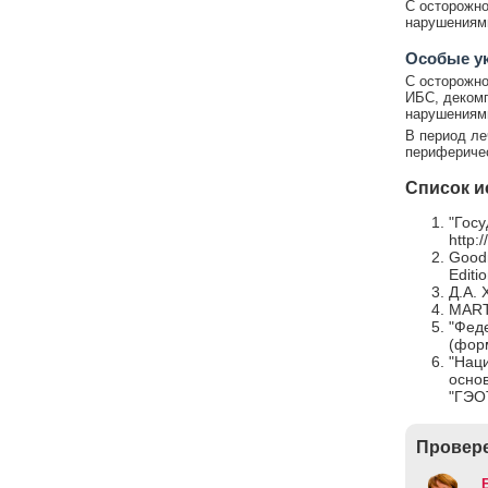
С осторожно
нарушениями
Особые у
С осторожно
ИБС, декомп
нарушениями
В период ле
периферичес
Список и
"Госу
http:
Goodm
Editi
Д.А. 
MARTI
"Фед
(форм
"Наци
осно
"ГЭО
Провере