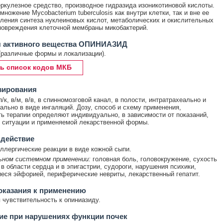
ркулезное средство, производное гидразида изоникотиновой кислоты.
множение Mycobacterium tuberculosis как внутри клетки, так и вне ее
ления синтеза нуклеиновых кислот, метаболических и окислительных
повреждения клеточной мембраны микобактерий.
я активного вещества ОПИНИАЗИД
(различные формы и локализации).
ь список кодов МКБ
зирования
к, в/м, в/в, в спинномозговой канал, в полости, интратрахеально и
ально в виде ингаляций. Дозу, способ и схему применения,
ь терапии определяют индивидуально, в зависимости от показаний,
 ситуации и применяемой лекарственной формы.
 действие
ллергические реакции в виде кожной сыпи.
ьном системном применении:
головная боль, головокружение, сухость
 в области сердца и в эпигастрии, судороги, нарушения психики,
ся эйфорией, периферические невриты, лекарственный гепатит.
оказания к применению
чувствительность к опиниазиду.
ие при нарушениях функции почек