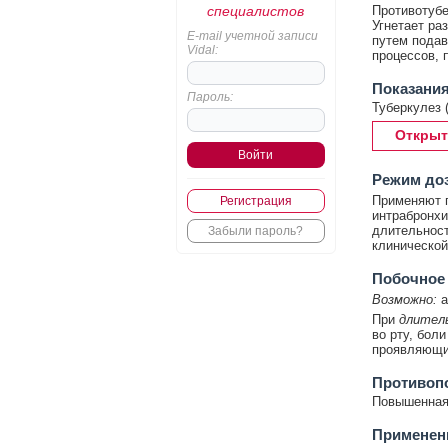
специалистов
Противотубе
Угнетает раз
E-mail учетной записи
путем подав
Vidal:
процессов, 
Показани
Пароль:
Туберкулез 
Открыт
Режим до
Применяют п/
Регистрация
интрабронхи
длительност
Забыли пароль?
клинической
Побочное
Возможно:
а
При
длител
во рту, боли
проявляющие
Противоп
Повышенная 
Применен