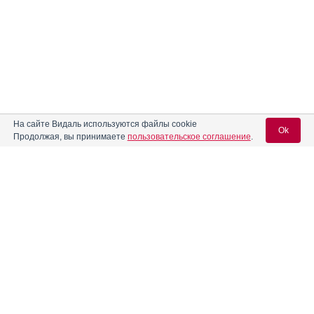
На сайте Видаль используются файлы cookie
Ok
Продолжая, вы принимаете
пользовательское соглашение
.
Вход для специалистов
E-mail учетной записи Vidal:
Пароль: