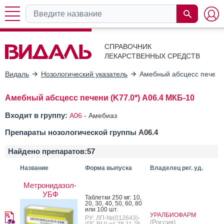
СПРАВОЧНИК
ЛЕКАРСТВЕННЫХ СРЕДСТВ
Видаль
Нозологический указатель
Амебный абсцесс печени 
Амебный абсцесс печени (K77.0*) A06.4 МКБ-10
Входит в группу:
A06
-
Амебиаз
Препараты нозологической группы
A06.4
Найдено препаратов:
57
Название
Форма выпуска
Владелец рег. уд.
Метронидазол-
УБФ
Таб­летки 250 мг: 10,
20, 30, 40, 50, 60, 80
или 100 шт.
УРАЛБИОФАРМ
РУ: ЛП-№(012643)-
(Россия)
(РГ-RU) от 28.11.25