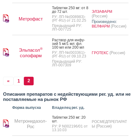
Таб­летки 250 мг: от 8
до 72 шт.
ЭЛЗАФАРМ
(Россия)
РУ: ЛП-№(008983)-
Метрофаст
(РГ-RU) от 21.02.25
Произведено:
Предыдущий РУ:
(Россия)
ВЕЛФАРМ
ЛП-007725
Рас­твор для ин­фу­
зий 5 мг/1 мл: фл.
100 мл или 200 мл
®
Эльпасол
РУ: ЛП-№(003361)-
(Россия)
ГРОТЕКС
солофарм
(РГ-RU) от 09.10.23
Предыдущий РУ:
ЛП-007309
2
«
1
Описания препаратов с недействующими рег. уд. или не
поставляемые на рынок РФ
Форма выпуска
Владелец рег. уд.
Таб­летки 250 мг: 20
Метронидазол-
шт.
РОСМЕДПРЕПАРАТ
Рос
(Россия)
РУ: Р N002196/01 от
Ы
13.10.03