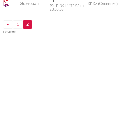
шт.
Эфлоран
(Словения)
KRKA
РУ: П N014472/02 от
23.06.08
2
«
1
Реклама