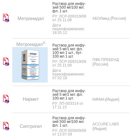
Рас­твор для ин­фу­
зий 500 мг/100 мл:
фл. 1 шт.
РУ: ЛСР-009319/08
Метронидал
(Россия)
АБОЛмед
от 25.11.08
Дата
переоформления:
18.05.12
®
Метронидал
Рас­твор для ин­фу­
зий 5 мг/1 мл: фл.
100 мл 1 шт., бут.
100 мл 1 шт.
ПФК ПРЕБЕНД
РУ: ЛСР-009319/08
(Россия)
от 25.11.08
Дата
переоформления:
07.02.18
Рас­твор для ин­фу­
зий 5 мг/1 мл: фл.
100 мл 1 шт.
Нирмет
(Индия)
NIRMA
РУ: ЛП-003314 от
17.11.15
Рас­твор для ин­фу­
зий 500 мг/100 мл:
ACCURE LABS
фл. 1 шт.
Сиптрогил
(Индия)
РУ: ЛСР-005609/09
от 13.07.09