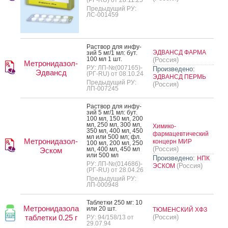
Предыдущий РУ:
ЛС-001459
Рас­твор для ин­фу­
ЭДВАНСД ФАРМА
зий 5 мг/1 мл: бут.
100 мл 1 шт.
(Россия)
Метронидазол-
РУ: ЛП-№(007165)-
Произведено:
Эдвансд
(РГ-RU) от 08.10.24
ЭДВАНСД ПЕРМЬ
Предыдущий РУ:
(Россия)
ЛП-007245
Рас­твор для ин­фу­
зий 5 мг/1 мл: бут.
100 мл, 150 мл, 200
мл, 250 мл, 300 мл,
Химико-
350 мл, 400 мл, 450
фармацевтический
мл или 500 мл; фл.
Метронидазол-
концерн МИР
100 мл, 200 мл, 250
(Россия)
мл, 400 мл, 450 мл
Эском
или 500 мл
Произведено:
НПК
РУ: ЛП-№(014686)-
(Россия)
ЭСКОМ
(РГ-RU) от 28.04.26
Предыдущий РУ:
ЛП-000948
Таб­летки 250 мг: 10
Метронидазола
или 20 шт.
ТЮМЕНСКИЙ ХФЗ
таблетки 0.25 г
(Россия)
РУ: 94/158/13 от
29.07.94