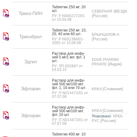
Таб­летки 250 мг: 20
шт.
СЕВЕРНАЯ ЗВЕЗДА
Трихо-ПИН
(Россия)
РУ: Р N0002272/01
от 10.04.08
Таб­летки 250 мг: 10,
20, 40 или 60 шт.
БРЫНЦАЛОВ-А
Трихоброл
(Россия)
РУ: Р N001388/01-
2002 от 15.08.08
Рас­твор для ин­фу­
зий 5 мг/1 мл: фл. 1
EDGE PHARMA
шт.
Эдгил
(Индия)
PRIVATE
РУ: ЛП-002887 от
03.03.15
Рас­твор для ин­фу­
зий 500 мг/100 мл:
фл. 1, 10 или 70 шт.
Эфлоран
(Словения)
KRKA
РУ: П N014472/01 от
07.07.08
Рас­твор для ин­фу­
(Словения)
KRKA
зий 500 мг/100 мл:
фл. 10 шт.
Эфлоран
Упаковано:
КРКА-
РУ: П N014472/01 от
(Россия)
РУС
07.07.08
Таб­летки 400 мг: 10