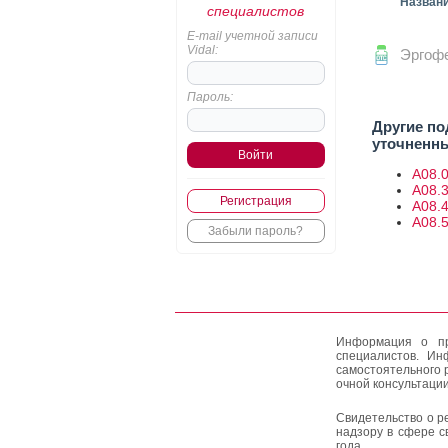
Назван
специалистов
E-mail учетной записи
Vidal:
Эргоф
Пароль:
Другие по
уточненн
A08.0
A08.3
Регистрация
A08.
A08.
Забыли пароль?
Информация о пр
специалистов. Ин
самостоятельного 
очной консультации
Свидетельство о р
надзору в сфере с
года.