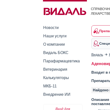
СПРАВОЧН
ЛЕКАРСТВ
Новости
Препа
Наши услуги
Специ
О компании
Видаль БОКС
Видаль
Парафармацевтика
Аденовир
Ветеринария
Входит в 
Калькуляторы
Препарат
МКБ-11
Найдено 
Внедрение ИИ
Описания 
поставля
Вход для