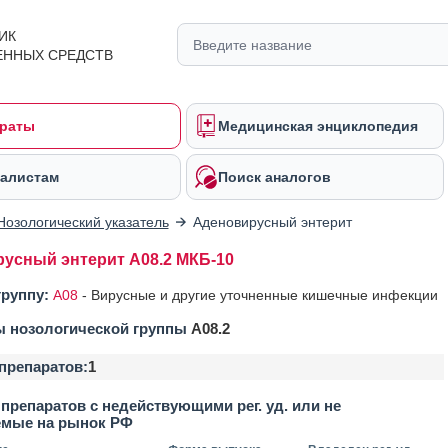
ИК
ЕННЫХ СРЕДСТВ
раты
Медицинская энциклопедия
алистам
Поиск аналогов
Нозологический указатель
Аденовирусный энтерит
усный энтерит A08.2 МКБ-10
группу:
A08
-
Вирусные и другие уточненные кишечные инфекции
ы нозологической группы
A08.2
препаратов:
1
препаратов с недействующими рег. уд. или не
емые на рынок РФ