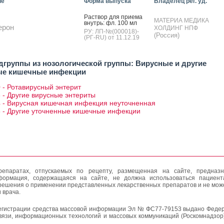
ие
Форма выпуска
Владелец рег. уд.
Рас­твор для при­ема
МАТЕРИА МЕДИКА
внутрь: фл. 100 мл
ерон
ХОЛДИНГ НПФ
РУ: ЛП-№(000018)-
(Россия)
(РГ-RU) от 11.12.19
дгруппы из нозологической группы: Вирусные и другие
ые кишечные инфекции
 - Ротавирусный энтерит
 - Другие вирусные энтериты
4 - Вирусная кишечная инфекция неуточненная
5 - Другие уточненные кишечные инфекции
епаратах, отпускаемых по рецепту, размещенная на сайте, предназн
формация, содержащаяся на сайте, не должна использоваться пациен
решения о применении представленных лекарственных препаратов и не мож
 врача.
егистрации средства массовой информации Эл № ФС77-79153 выдано Федер
вязи, информационных технологий и массовых коммуникаций (Роскомнадзор