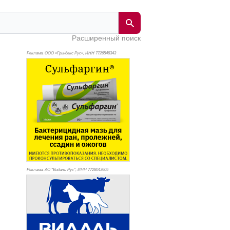
Расширенный поиск
Реклама. ООО «Гриндекс Рус», ИНН 772
6548343
Реклама. АО "Видаль Рус", ИНН 772
8043605