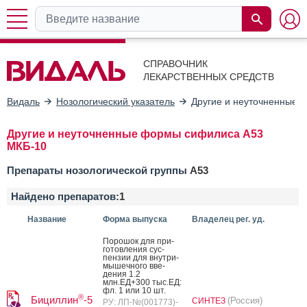
СПРАВОЧНИК
ЛЕКАРСТВЕННЫХ СРЕДСТВ
Видаль
Нозологический указатель
Другие и неуточненные
Другие и неуточненные формы сифилиса A53
МКБ-10
Препараты нозологической группы
A53
Найдено препаратов:
1
Название
Форма выпуска
Владелец рег. уд.
По­рошок для при­
готов­ле­ния сус­
пензии для внут­ри­
мышеч­но­го вве­
дения 1.2
млн.ЕД+300 тыс.ЕД:
фл. 1 или 10 шт.
®
Бициллин
-5
(Россия)
СИНТЕЗ
РУ: ЛП-№(001773)-