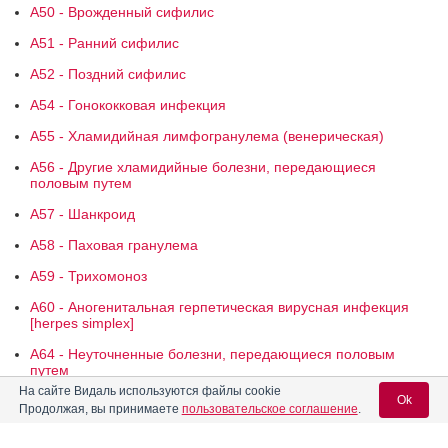
A50 - Врожденный сифилис
A51 - Ранний сифилис
A52 - Поздний сифилис
A54 - Гонококковая инфекция
A55 - Хламидийная лимфогранулема (венерическая)
A56 - Другие хламидийные болезни, передающиеся
половым путем
A57 - Шанкроид
A58 - Паховая гранулема
A59 - Трихомоноз
A60 - Аногенитальная герпетическая вирусная инфекция
[herpes simplex]
A64 - Неуточненные болезни, передающиеся половым
путем
На сайте Видаль используются файлы cookie
Реклама. ООО «Бионорика», ИНН 772
9590470
Ok
Продолжая, вы принимаете
пользовательское соглашение
.