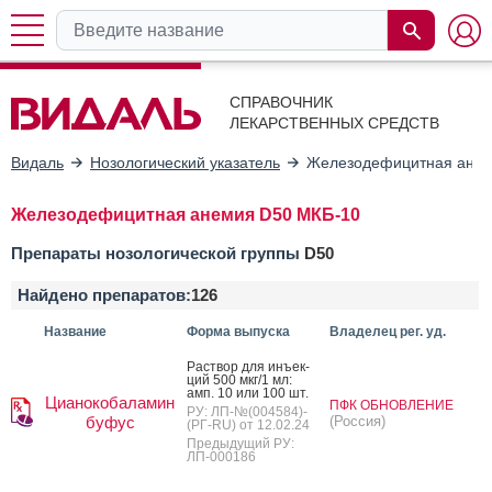
СПРАВОЧНИК
ЛЕКАРСТВЕННЫХ СРЕДСТВ
Видаль
Нозологический указатель
Железодефицитная ане
Железодефицитная анемия D50 МКБ-10
Препараты нозологической группы
D50
Найдено препаратов:
126
Название
Форма выпуска
Владелец рег. уд.
Рас­твор для инъ­ек­
ций 500 мкг/1 мл:
амп. 10 или 100 шт.
Цианокобаламин
ПФК ОБНОВЛЕНИЕ
РУ: ЛП-№(004584)-
буфус
(Россия)
(РГ-RU) от 12.02.24
Предыдущий РУ:
ЛП-000186