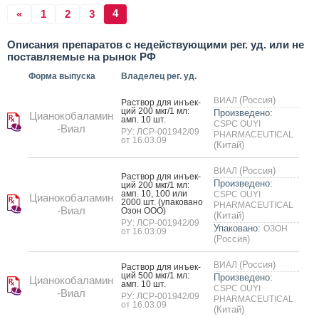
4
«
1
2
3
Описания препаратов с недействующими рег. уд. или не
поставляемые на рынок РФ
Форма выпуска
Владелец рег. уд.
(Россия)
ВИАЛ
Рас­твор для инъ­ек­
ций 200 мкг/1 мл:
Произведено:
Цианокобаламин
амп. 10 шт.
CSPC OUYI
-Виал
РУ: ЛСР-001942/09
PHARMACEUTICAL
от 16.03.09
(Китай)
(Россия)
ВИАЛ
Рас­твор для инъ­ек­
Произведено:
ций 200 мкг/1 мл:
амп. 10, 100 или
CSPC OUYI
Цианокобаламин
2000 шт. (упа­кова­но
PHARMACEUTICAL
-Виал
Озон О­ОО)
(Китай)
РУ: ЛСР-001942/09
Упаковано:
ОЗОН
от 16.03.09
(Россия)
(Россия)
ВИАЛ
Рас­твор для инъ­ек­
ций 500 мкг/1 мл:
Произведено:
Цианокобаламин
амп. 10 шт.
CSPC OUYI
-Виал
РУ: ЛСР-001942/09
PHARMACEUTICAL
от 16.03.09
(Китай)