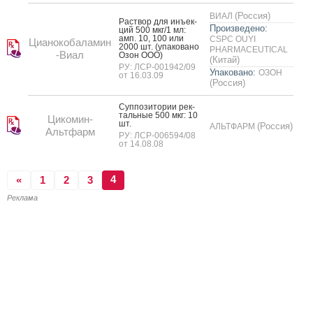
(Россия)
ВИАЛ
Рас­твор для инъ­ек­
Произведено:
ций 500 мкг/1 мл:
амп. 10, 100 или
CSPC OUYI
Цианокобаламин
2000 шт. (упа­кова­но
PHARMACEUTICAL
-Виал
Озон О­ОО)
(Китай)
РУ: ЛСР-001942/09
Упаковано:
ОЗОН
от 16.03.09
(Россия)
Суп­по­зито­рии рек­
таль­ные 500 мкг: 10
Цикомин-
шт.
(Россия)
АЛЬТФАРМ
Альтфарм
РУ: ЛСР-006594/08
от 14.08.08
4
«
1
2
3
Реклама