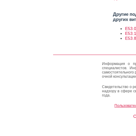
Другие по
других ви
E53.
E53.1
E53.8
Информация о пр
специалистов. Ин
самостоятельного 
очной консультации
Свидетельство о р
надзору в сфере с
года.
Пользовате
C