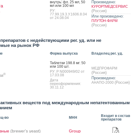
Произведено:
внутрь: фл. 25 мл, 50
та
мл или 100 мл
КУРОРТМЕДСЕРВИС
в
РУ:
(Россия)
77.99.19.3.У.1606.8.04
Или произведено:
от 24.08.04
ПЛУТОН-ФАРМ
(Россия)
препаратов с недействующими рег. уд. или не
емые на рынок РФ
ие
Форма выпуска
Владелец рег. уд.
Таб­летки 198.8 мг: 50
или 100 шт.
МЕДПРОФАРМ
РУ: Р N000949/02 от
(Россия)
®
ам
17.03.08
Произведено:
Дата
(Россия)
АНАПО-2000
переоформления:
30.11.12
 активных веществ под международным непатентованным
анием
Входит в состав
ещ-во
МНН
препаратов
вные
(brewer's yeast)
Group