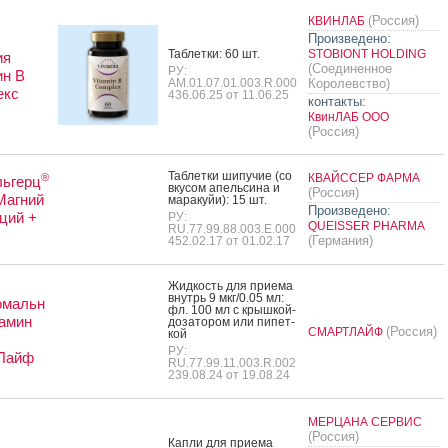
(Россия)
КВИНЛАБ
Произведено:
Таб­летки: 60 шт.
STOBIONT HOLDING
ия
(Соединенное
РУ:
ин B
AM.01.07.01.003.R.000
Королевство)
екс
436.06.25 от 11.06.25
контакты:
КвинЛАБ ООО
(Россия)
Таб­летки ши­пучие (со
®
КВАЙССЕР ФАРМА
льгерц
вку­сом апель­си­на и
(Россия)
Магний
ма­ракуйи): 15 шт.
Произведено:
ций +
РУ:
QUEISSER PHARMA
RU.77.99.88.003.E.000
(Германия)
452.02.17 от 01.02.17
Жид­кость для при­ема
внутрь 9 мкг/0.05 мл:
омальн
фл. 100 мл с крыш­кой-
амин
до­зато­ром или пи­пет­
(Россия)
СМАРТЛАЙФ
кой
РУ:
Лайф
RU.77.99.11.003.R.002
239.08.24 от 19.08.24
МЕРЦАНА СЕРВИС
(Россия)
Кап­ли для при­ема