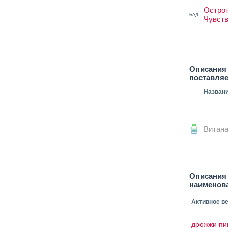
Остро
БАД
Чувст
Описания 
поставля
Назван
Витан
Описания
наименов
Активное в
дрожжи пи