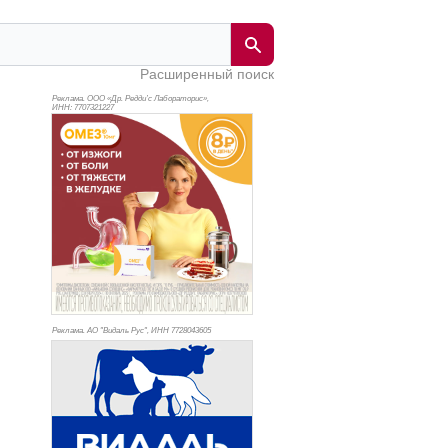
Расширенный поиск
Реклама. ООО «Др. Редди’с Лабораторис»,
ИНН: 770
7321227
Реклама. АО "Видаль Рус", ИНН 772
8043605