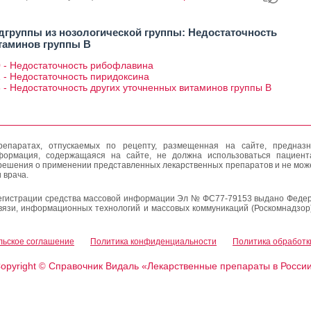
дгруппы из нозологической группы: Недостаточность
таминов группы В
0 - Недостаточность рибофлавина
 - Недостаточность пиридоксина
 - Недостаточность других уточненных витаминов группы В
епаратах, отпускаемых по рецепту, размещенная на сайте, предназн
формация, содержащаяся на сайте, не должна использоваться пациен
решения о применении представленных лекарственных препаратов и не мож
 врача.
егистрации средства массовой информации Эл № ФС77-79153 выдано Федер
вязи, информационных технологий и массовых коммуникаций (Роскомнадзор
льское соглашение
Политика конфиденциальности
Политика обработк
opyright
Справочник Видаль «Лекарственные препараты в Росси
©