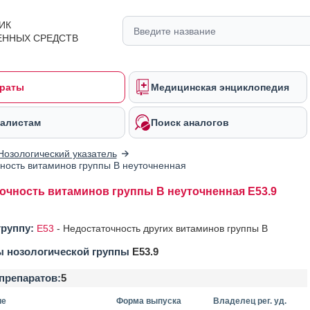
ИК
ЕННЫХ СРЕДСТВ
раты
Медицинская энциклопедия
алистам
Поиск аналогов
Нозологический указатель
ность витаминов группы В неуточненная
очность витаминов группы В неуточненная E53.9
группу:
E53
-
Недостаточность других витаминов группы В
ы нозологической группы
E53.9
препаратов:
5
ие
Форма выпуска
Владелец рег. уд.