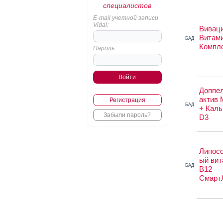
специалистов
E-mail учетной записи
Vidal:
Вивац
Витам
БАД
Компл
Пароль:
Доппе
актив 
Регистрация
БАД
+ Каль
Забыли пароль?
D3
Липос
ый вит
БАД
B12
Смарт