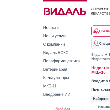
СПРАВОЧН
ЛЕКАРСТВ
Новости
Препа
Наши услуги
Специ
О компании
Видаль БОКС
Видаль
Недостаточ
Парафармацевтика
Недостат
Ветеринария
МКБ-10
Калькуляторы
Входит в 
МКБ-11
Препарат
Внедрение ИИ
Найдено 
Назван
Вход для