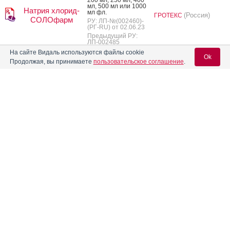
мл, 500 мл или 1000
Натрия хлорид-
мл фл.
(Россия)
ГРОТЕКС
СОЛОфарм
РУ: ЛП-№(002460)-
(РГ-RU) от 02.06.23
Предыдущий РУ:
ЛП-002485
На сайте Видаль используются файлы cookie
Ok
Продолжая, вы принимаете
пользовательское соглашение
.
2
«
1
Описания препаратов с недействующими рег. уд. или не
Вход для специалистов
поставляемые на рынок РФ
E-mail учетной записи Vidal:
Форма выпуска
Владелец рег. уд.
Рас­твор для инъ­ек­
МОСХИМФАРМПРЕ
ций 0.9%: амп. 5 мл
ПАРАТЫ им.
или 10 мл 10 шт.
Натрия хлорид
Пароль:
Н.А.Семашко
РУ: ЛС-002556 от
(Россия)
09.02.12
Рас­твор для инъ­ек­
MAPICHEM
ций 0.9%: амп. 5 мл
(Швейцария)
или 10 мл 10 шт.
Произведено:
РУ: ЛСР-002585/07
Натрия хлорид
SHANDONG
от 06.09.07
SHENGLU
Дата
PHARMACEUTICAL
переоформления:
Регистрация
Забыли пароль?
14.12.11
(Китай)