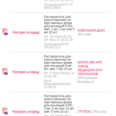
(РГ-RU) от 31.03.23
Предыдущий РУ: Р
N002156/01
Рас­тво­ритель для
при­готов­ле­ния ле­
карс­твен­ных форм
для инъ­ек­ций 0.9%:
амп. 1 мл, 2 мл или 5
КОМПАНИЯ ДЕКО
Натрия хлорид
мл 10 шт.
(Россия)
РУ: ЛП-№(013275)-
(РГ-RU) от 19.01.26
Предыдущий РУ:
ЛП-001213
Рас­тво­ритель для
при­готов­ле­ния ле­
БОРИСОВСКИЙ
карс­твен­ных форм
для инъ­ек­ций 9 мг/
ЗАВОД
мл: амп. 5 мл 10 шт.
МЕДИЦИНСКИХ
Натрия хлорид
РУ: П N015784/01 от
ПРЕПАРАТОВ
04.06.09
(Республика
Дата
Беларусь)
переоформления:
21.08.24
Рас­тво­ритель для
при­готов­ле­ния ле­
карс­твен­ных форм
для инъ­ек­ций 0.9%:
2 мл, 5 мл или 10 мл
Натрия хлорид
(Россия)
амп. 5 или 10 шт.
ГРОТЕКС
РУ: ЛП-№(002452)-