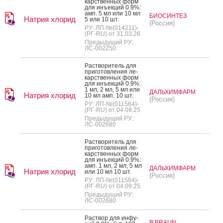
карс­твен­ных форм
для инъ­ек­ций 0.9%:
амп. 5 мл или 10 мл
БИОСИНТЕЗ
Натрия хлорид
5 или 10 шт.
(Россия)
РУ: ЛП-№(014211)-
(РГ-RU) от 31.03.26
Предыдущий РУ:
ЛС-002250
Рас­тво­ритель для
при­готов­ле­ния ле­
карс­твен­ных форм
для инъ­ек­ций 0.9%:
1 мл, 2 мл, 5 мл или
ДАЛЬХИМФАРМ
Натрия хлорид
10 мл амп. 10 шт.
(Россия)
РУ: ЛП-№(011564)-
(РГ-RU) от 04.09.25
Предыдущий РУ:
ЛС-002680
Рас­тво­ритель для
при­готов­ле­ния ле­
карс­твен­ных форм
для инъ­ек­ций 0.9%:
амп. 1 мл, 2 мл, 5 мл
ДАЛЬХИМФАРМ
Натрия хлорид
или 10 мл 10 шт.
(Россия)
РУ: ЛП-№(011564)-
(РГ-RU) от 04.09.25
Предыдущий РУ:
ЛС-002680
Рас­твор для ин­фу­
B.BRAUN