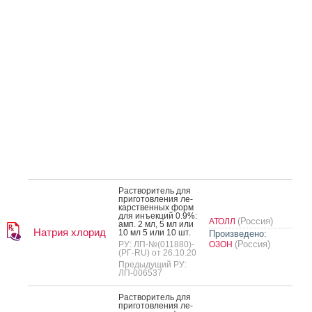
Рас­тво­ритель для
при­готов­ле­ния ле­
карс­твен­ных форм
для инъ­ек­ций 0.9%:
(Россия)
АТОЛЛ
амп. 2 мл, 5 мл или
Натрия хлорид
10 мл 5 или 10 шт.
Произведено:
(Россия)
РУ: ЛП-№(011880)-
ОЗОН
(РГ-RU) от 26.10.20
Предыдущий РУ:
ЛП-006537
Рас­тво­ритель для
при­готов­ле­ния ле­