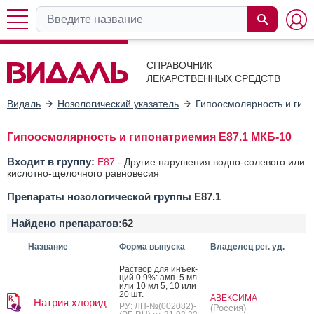
СПРАВОЧНИК
ЛЕКАРСТВЕННЫХ СРЕДСТВ
Видаль
Нозологический указатель
Гипоосмолярность и гип
Гипоосмолярность и гипонатриемия E87.1 МКБ-10
Входит в группу:
E87
-
Другие нарушения водно-солевого или
кислотно-щелочного равновесия
Препараты нозологической группы
E87.1
Найдено препаратов:
62
Название
Форма выпуска
Владелец рег. уд.
Рас­твор для инъ­ек­
ций 0.9%: амп. 5 мл
или 10 мл 5, 10 или
20 шт.
АВЕКСИМА
Натрия хлорид
РУ: ЛП-№(002082)-
(Россия)