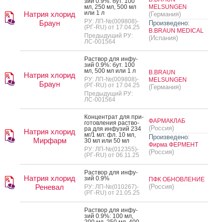
зий 0.9%: бут. 100
мл, 250 мл, 500 мл
MELSUNGEN
или 1 л
Натрия хлорид
(Германия)
РУ: ЛП-№(009808)-
Браун
Произведено:
(РГ-RU) от 17.04.25
B.BRAUN MEDICAL
Предыдущий РУ:
(Испания)
ЛС-001564
Рас­твор для ин­фу­
зий 0.9%: бут. 100
мл, 500 мл или 1 л
B.BRAUN
Натрия хлорид
РУ: ЛП-№(009808)-
MELSUNGEN
Браун
(РГ-RU) от 17.04.25
(Германия)
Предыдущий РУ:
ЛС-001564
Кон­цен­трат для при­
ФАРМАКЛАБ
готов­ле­ния рас­тво­
(Россия)
ра для ин­фу­зий 234
Натрия хлорид
мг/1 мл: фл. 10 мл,
Произведено:
Мирфарм
30 мл или 50 мл
Фирма ФЕРМЕНТ
РУ: ЛП-№(012355)-
(Россия)
(РГ-RU) от 06.11.25
Рас­твор для ин­фу­
Натрия хлорид
зий 0.9%
ПФК ОБНОВЛЕНИЕ
Реневал
(Россия)
РУ: ЛП-№(010267)-
(РГ-RU) от 21.05.25
Рас­твор для ин­фу­
зий 0.9%: 100 мл,
200 мл, 250 мл, 400