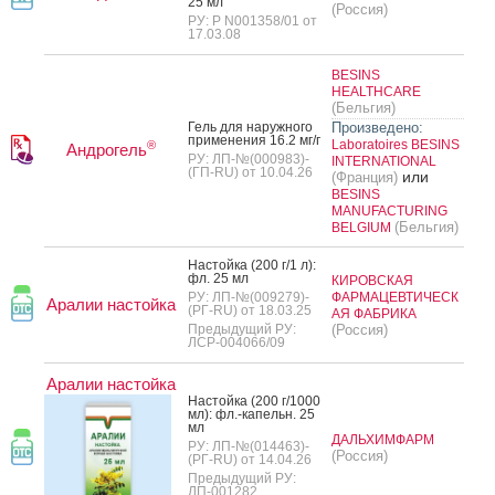
25 мл
(Россия)
РУ: Р N001358/01 от
17.03.08
BESINS
HEALTHCARE
(Бельгия)
Гель для на­руж­но­го
Произведено:
при­мене­ния 16.2 мг/г
Laboratoires BESINS
®
Андрогель
РУ: ЛП-№(000983)-
INTERNATIONAL
(ГП-RU) от 10.04.26
или
(Франция)
BESINS
MANUFACTURING
(Бельгия)
BELGIUM
Нас­той­ка (200 г/1 л):
фл. 25 мл
КИРОВСКАЯ
РУ: ЛП-№(009279)-
ФАРМАЦЕВТИЧЕСК
Аралии настойка
(РГ-RU) от 18.03.25
АЯ ФАБРИКА
Предыдущий РУ:
(Россия)
ЛСР-004066/09
Аралии настойка
Нас­той­ка (200 г/1000
мл): фл.-ка­пельн. 25
мл
ДАЛЬХИМФАРМ
РУ: ЛП-№(014463)-
(Россия)
(РГ-RU) от 14.04.26
Предыдущий РУ:
ЛП-001282