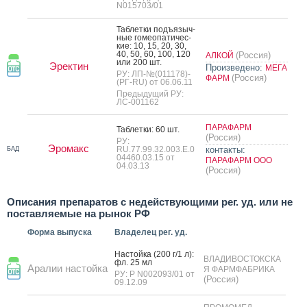
N015703/01
Таб­летки подъ­языч­
ные го­ме­опа­тичес­
кие: 10, 15, 20, 30,
40, 50, 60, 100, 120
(Россия)
АЛКОЙ
или 200 шт.
Эректин
Произведено:
МЕГА
РУ: ЛП-№(011178)-
(Россия)
ФАРМ
(РГ-RU) от 06.06.11
Предыдущий РУ:
ЛС-001162
ПАРАФАРМ
Таб­летки: 60 шт.
(Россия)
РУ:
Эромакс
RU.77.99.32.003.Е.0
контакты:
БАД
04460.03.15 от
ПАРАФАРМ ООО
04.03.13
(Россия)
Описания препаратов с недействующими рег. уд. или не
поставляемые на рынок РФ
Форма выпуска
Владелец рег. уд.
Нас­той­ка (200 г/1 л):
ВЛАДИВОСТОКСКА
фл. 25 мл
Аралии настойка
Я ФАРМФАБРИКА
РУ: Р N002093/01 от
(Россия)
09.12.09