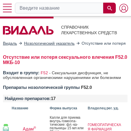
СПРАВОЧНИК
ЛЕКАРСТВЕННЫХ СРЕДСТВ
Видаль
Нозологический указатель
Отсутствие или потеря с
Отсутствие или потеря сексуального влечения F52.0
МКБ-10
Входит в группу:
F52
-
Сексуальная дисфункция, не
обусловленная органическими нарушениями или болезнями
Препараты нозологической группы
F52.0
Найдено препаратов:
17
Название
Форма выпуска
Владелец рег. уд.
Кап­ли для при­ема
внутрь го­ме­опа­
тичес­кие: фл.-ка­
ГОМЕОПАТИЧЕСКА
®
пель­ни­цы 15 мл или
Адам
Я ФАРМАЦИЯ