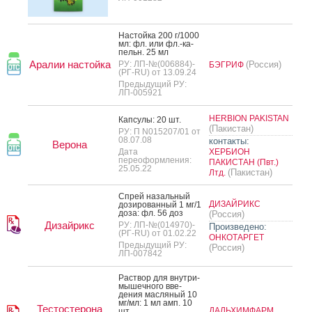
Нас­той­ка 200 г/1000
мл: фл. или фл.-ка­
пельн. 25 мл
Аралии настойка
РУ: ЛП-№(006884)-
(Россия)
БЭГРИФ
(РГ-RU) от 13.09.24
Предыдущий РУ:
ЛП-005921
HERBION PAKISTAN
Кап­су­лы: 20 шт.
(Пакистан)
РУ: П N015207/01 от
08.07.08
контакты:
Верона
Дата
ХЕРБИОН
переоформления:
ПАКИСТАН (Пвт.)
25.05.22
(Пакистан)
Лтд.
Спрей на­заль­ный
ДИЗАЙРИКС
до­зиро­ван­ный 1 мг/1
до­за: фл. 56 доз
(Россия)
Дизайрикс
РУ: ЛП-№(014970)-
Произведено:
(РГ-RU) от 01.02.22
ОНКОТАРГЕТ
Предыдущий РУ:
(Россия)
ЛП-007842
Рас­твор для внут­ри­
мышеч­но­го вве­
дения мас­ля­ный 10
мг/мл: 1 мл амп. 10
Тестостерона
ДАЛЬХИМФАРМ
шт.