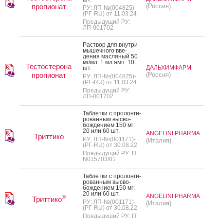
пропионат
(Россия)
РУ: ЛП-№(004825)-
(РГ-RU) от 11.03.24
Предыдущий РУ:
ЛП-001702
Рас­твор для внут­ри­
мышеч­но­го вве­
дения мас­ля­ный 50
мг/мл: 1 мл амп. 10
Тестостерона
ДАЛЬХИМФАРМ
шт.
пропионат
(Россия)
РУ: ЛП-№(004825)-
(РГ-RU) от 11.03.24
Предыдущий РУ:
ЛП-001702
Таб­летки с про­лон­ги­
рован­ным выс­во­
бож­де­ни­ем 150 мг:
20 или 60 шт.
ANGELINI PHARMA
Триттико
РУ: ЛП-№(001171)-
(Италия)
(РГ-RU) от 30.08.22
Предыдущий РУ: П
N015703/01
Таб­летки с про­лон­ги­
рован­ным выс­во­
бож­де­ни­ем 150 мг:
20 или 60 шт.
ANGELINI PHARMA
®
Триттико
РУ: ЛП-№(001171)-
(Италия)
(РГ-RU) от 30.08.22
Предыдущий РУ: П