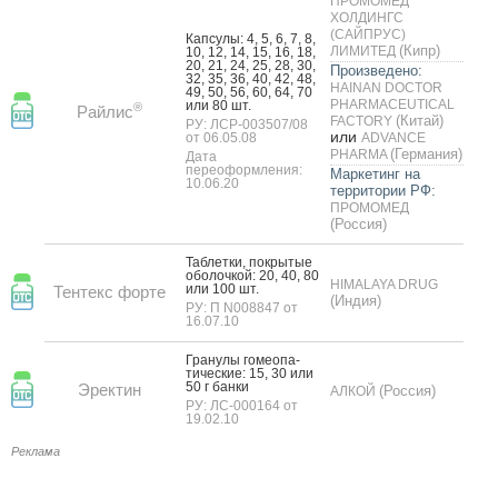
ПРОМОМЕД
ХОЛДИНГС
(САЙПРУС)
Кап­су­лы: 4, 5, 6, 7, 8,
(Кипр)
ЛИМИТЕД
10, 12, 14, 15, 16, 18,
20, 21, 24, 25, 28, 30,
Произведено:
32, 35, 36, 40, 42, 48,
HAINAN DOCTOR
49, 50, 56, 60, 64, 70
PHARMACEUTICAL
или 80 шт.
®
Райлис
(Китай)
FACTORY
РУ: ЛСР-003507/08
или
от 06.05.08
ADVANCE
(Германия)
PHARMA
Дата
переоформления:
Маркетинг на
10.06.20
территории РФ:
ПРОМОМЕД
(Россия)
Таб­летки, пок­ры­тые
обо­лоч­кой: 20, 40, 80
HIMALAYA DRUG
или 100 шт.
Тентекс форте
(Индия)
РУ: П N008847 от
16.07.10
Гра­нулы го­ме­опа­
тичес­кие: 15, 30 или
50 г бан­ки
Эректин
(Россия)
АЛКОЙ
РУ: ЛС-000164 от
19.02.10
Реклама