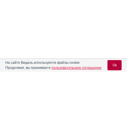
На сайте Видаль используются файлы cookie
Ok
Продолжая, вы принимаете
пользовательское соглашение
.
Вход для специалистов
E-mail учетной записи Vidal:
Пароль: