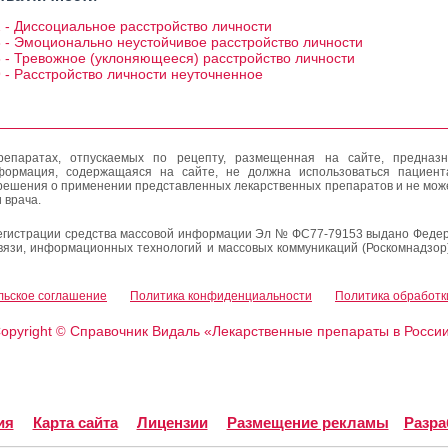
 - Диссоциальное расстройство личности
 - Эмоционально неустойчивое расстройство личности
 - Тревожное (уклоняющееся) расстройство личности
 - Расстройство личности неуточненное
епаратах, отпускаемых по рецепту, размещенная на сайте, предназн
формация, содержащаяся на сайте, не должна использоваться пациен
решения о применении представленных лекарственных препаратов и не мож
 врача.
егистрации средства массовой информации Эл № ФС77-79153 выдано Федер
вязи, информационных технологий и массовых коммуникаций (Роскомнадзор
льское соглашение
Политика конфиденциальности
Политика обработк
opyright
Справочник Видаль «Лекарственные препараты в Росси
©
ия
Карта сайта
Лицензии
Размещение рекламы
Разра