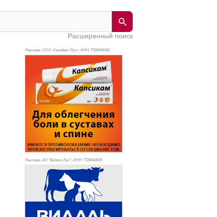
Расширенный поиск
Реклама. ООО «Гриндекс Рус», ИНН 772
6548343
Реклама. АО "Видаль Рус", ИНН 772
8043605