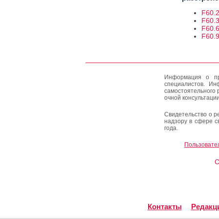
F60.2
F60.3
F60.6
F60.9
Информация о пр
специалистов. Ин
самостоятельного 
очной консультации
Свидетельство о р
надзору в сфере с
года.
Пользовате
C
Контакты
Редакц