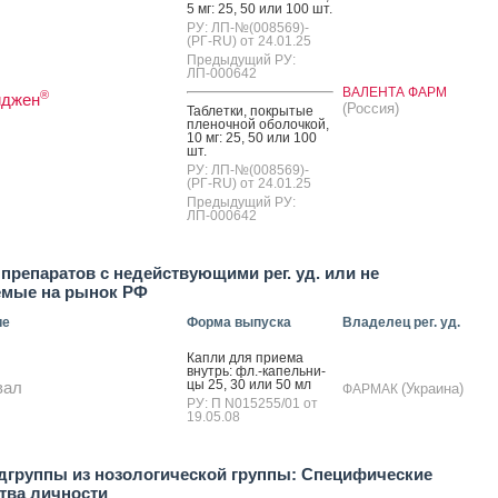
5 мг: 25, 50 или 100 шт.
РУ: ЛП-№(008569)-
(РГ-RU) от 24.01.25
Предыдущий РУ:
ЛП-000642
ВАЛЕНТА ФАРМ
®
иджен
(Россия)
Таб­летки, пок­ры­тые
пле­ноч­ной обо­лоч­кой,
10 мг: 25, 50 или 100
шт.
РУ: ЛП-№(008569)-
(РГ-RU) от 24.01.25
Предыдущий РУ:
ЛП-000642
препаратов с недействующими рег. уд. или не
емые на рынок РФ
ие
Форма выпуска
Владелец рег. уд.
Кап­ли для при­ема
внутрь: фл.-ка­пель­ни­
цы 25, 30 или 50 мл
вал
(Украина)
ФАРМАК
РУ: П N015255/01 от
19.05.08
дгруппы из нозологической группы: Специфические
тва личности