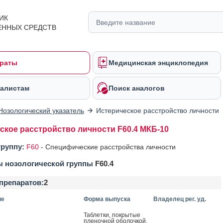
ИК
ЕННЫХ СРЕДСТВ
раты
Медицинская энциклопедия
алистам
Поиск аналогов
Нозологический указатель
Истерическое расстройство личности
ское расстройство личности F60.4 МКБ-10
группу:
F60
-
Специфические расстройства личности
ы нозологической группы
F60.4
препаратов:
2
ие
Форма выпуска
Владелец рег. уд.
Таб­летки, пок­ры­тые
пле­ноч­ной обо­лоч­кой,