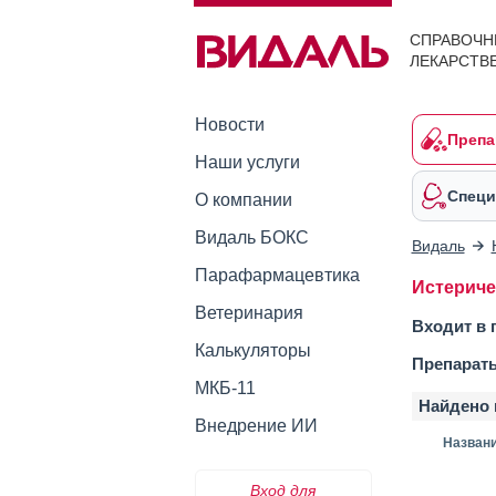
СПРАВОЧН
ЛЕКАРСТВ
Новости
Препа
Наши услуги
Специ
О компании
Видаль БОКС
Видаль
Парафармацевтика
Истериче
Ветеринария
Входит в 
Калькуляторы
Препарат
МКБ-11
Найдено 
Внедрение ИИ
Назван
Вход для