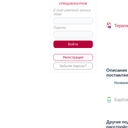
специалистов
E-mail учетной записи
Vidal:
Терал
Пароль:
Регистрация
Забыли пароль?
Описания 
поставля
Назван
Барбо
Другие по
расстройс