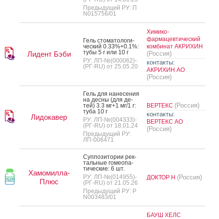
Предыдущий РУ: П
N015756/01
Химико-
фармацевтический
Гель сто­мато­логи­
чес­кий 0.33%+0.1%:
комбинат АКРИХИН
ту­бы 5 г или 10 г
Лидент Бэби
(Россия)
РУ: ЛП-№(000062)-
контакты:
(РГ-RU) от 25.05.20
АКРИХИН АО
(Россия)
Гель для на­несе­ния
на дес­ны (для де­
(Россия)
тей) 3.3 мг+1 мг/1 г:
ВЕРТЕКС
ту­ба 10 г
контакты:
Лидокавер
РУ: ЛП-№(004333)-
ВЕРТЕКС АО
(РГ-RU) от 18.01.24
(Россия)
Предыдущий РУ:
ЛП-006471
Суп­по­зито­рии рек­
таль­ные го­ме­опа­
тичес­кие: 6 шт.
Хамомилла-
РУ: ЛП-№(014955)-
(Россия)
ДОКТОР Н
Плюс
(РГ-RU) от 21.05.26
Предыдущий РУ: Р
N003483/01
БАУШ ХЕЛС