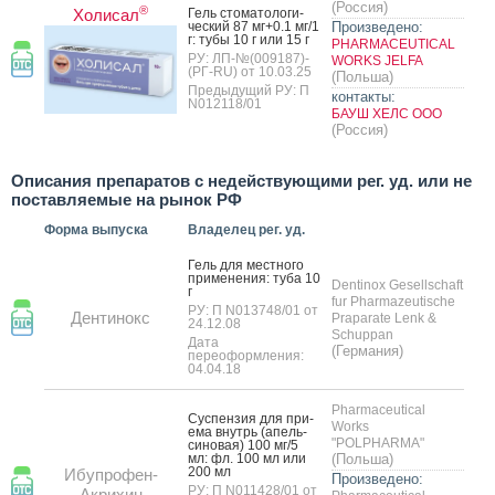
(Россия)
®
Холисал
Гель сто­мато­логи­
чес­кий 87 мг+0.1 мг/1
Произведено:
г: ту­бы 10 г или 15 г
PHARMACEUTICAL
РУ: ЛП-№(009187)-
WORKS JELFA
(РГ-RU) от 10.03.25
(Польша)
Предыдущий РУ: П
контакты:
N012118/01
БАУШ ХЕЛС ООО
(Россия)
Описания препаратов с недействующими рег. уд. или не
поставляемые на рынок РФ
Форма выпуска
Владелец рег. уд.
Гель для мес­тно­го
при­мене­ния: ту­ба 10
Dentinox Gesellschaft
г
fur Pharmazeutische
РУ: П N013748/01 от
Дентинокс
Praparate Lenk &
24.12.08
Schuppan
Дата
(Германия)
переоформления:
04.04.18
Pharmaceutical
Сус­пензия для при­
Works
ема внутрь (апель­
"POLPHARMA"
си­новая) 100 мг/5
мл: фл. 100 мл или
(Польша)
200 мл
Ибупрофен-
Произведено:
РУ: П N011428/01 от
Акрихин