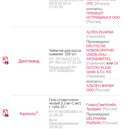
0678.02.18 от
(Италия)
OTC
27.02.18
контакты:
ПРЕМЬЕР
НУТРИШИНАЛ ООО
(Россия)
ALPEN PHARMA
(Германия)
Произведено:
DEUTSCHE
HOMOEOPATHIE-
Таб­летки для рас­са­
сыва­ния: 150 шт.
UNION DHU-
РУ: ЛП-№(012147)-
ARZNEIMITTEL
Дентокинд
(РГ-RU) от 17.10.25
или
(Германия)
Dr.
Предыдущий РУ:
GUSTAV KLEIN
ЛСР-009040/10
Gmbh & Co. KG
(Германия)
контакты:
АЛЬПЕН ФАРМА
(Россия)
ООО
Гель сто­мато­логи­
чес­кий 3.3 мг+1 мг/1
ГлаксоСмитКляйн
г: ту­ба 10 г
(Россия)
Трейдинг
РУ: П N015029/01 от
®
Калгель
Произведено:
21.06.10
DELPHARM
Дата
(Польша)
POZNAN
переоформления:
26.09.22