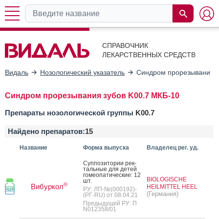
СПРАВОЧНИК
ЛЕКАРСТВЕННЫХ СРЕДСТВ
Видаль
Нозологический указатель
Синдром прорезывания з
Синдром прорезывания зубов K00.7 МКБ-10
Препараты нозологической группы
K00.7
Найдено препаратов:
15
Название
Форма выпуска
Владелец рег. уд.
Суп­по­зито­рии рек­
таль­ные для де­тей
го­ме­опа­тичес­кие: 12
BIOLOGISCHE
шт.
®
Вибуркол
HEILMITTEL HEEL
РУ: ЛП-№(000192)-
(Германия)
(РГ-RU) от 08.04.21
Предыдущий РУ: П
N012358/01