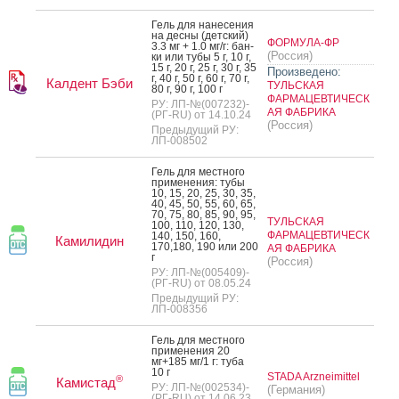
Гель для на­несе­ния
на дес­ны (дет­ский)
ФОРМУЛА-ФР
3.3 мг + 1.0 мг/г: бан­
(Россия)
ки или ту­бы 5 г, 10 г,
15 г, 20 г, 25 г, 30 г, 35
Произведено:
г, 40 г, 50 г, 60 г, 70 г,
Калдент Бэби
ТУЛЬСКАЯ
80 г, 90 г, 100 г
ФАРМАЦЕВТИЧЕСК
РУ: ЛП-№(007232)-
АЯ ФАБРИКА
(РГ-RU) от 14.10.24
(Россия)
Предыдущий РУ:
ЛП-008502
Гель для мес­тно­го
при­мене­ния: ту­бы
10, 15, 20, 25, 30, 35,
40, 45, 50, 55, 60, 65,
70, 75, 80, 85, 90, 95,
ТУЛЬСКАЯ
100, 110, 120, 130,
ФАРМАЦЕВТИЧЕСК
140, 150, 160,
Камилидин
170,180, 190 или 200
АЯ ФАБРИКА
г
(Россия)
РУ: ЛП-№(005409)-
(РГ-RU) от 08.05.24
Предыдущий РУ:
ЛП-008356
Гель для мес­тно­го
при­мене­ния 20
мг+185 мг/1 г: ту­ба
10 г
STADA Arzneimittel
®
Камистад
РУ: ЛП-№(002534)-
(Германия)
(РГ-RU) от 14.06.23