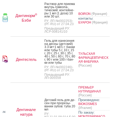
Рас­твор для при­ема
внутрь го­ме­опа­
тичес­кий: кон­тей­не­
ры 1 мл (1 до­за) 10
(Франция)
BOIRON
®
Дантинорм
или 30 шт.
контакты:
Бэби
РУ: ЛП-№(002253)-
(Франция)
БУАРОН
(РГ-RU) от 27.04.23
Предыдущий РУ:
ЛСР-008141/10
Гель для на­несе­ния
на дес­ны (дет­ский)
3.3 мг+1 мг/1 г: бан­ки
или ту­бы 5 г, 10 г, 15
г, 20 г, 25 г, 30 г, 35 г,
ТУЛЬСКАЯ
40 г, 50 г, 60 г, 70 г, 80
ФАРМАЦЕВТИЧЕСК
Дентесгель
г, 90 г или 100 г бан­
АЯ ФАБРИКА
ки или ту­бы
(Россия)
РУ: ЛП-№(002246)-
(РГ-RU) от 27.04.23
Предыдущий РУ:
ЛП-005559
ПРЕМЬЕР
НУТРИШИНАЛ
(Россия)
Произведено:
Дет­ский гель для де­
сен при про­резы­
BIOKOSMES
вании зу­бов: ту­ба 20
(Италия)
Дентинале
мл
По заказу:
АК
натура
РУ:
MONTEFARMACO
KG.11.01.09.014.E.00