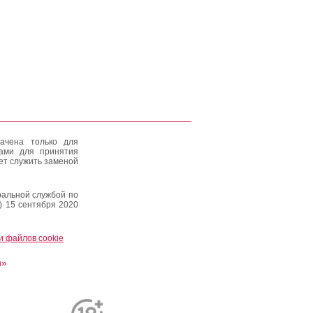
ачена только для
тами для принятия
ет служить заменой
альной службой по
) 15 сентября 2020
и файлов cookie
и»