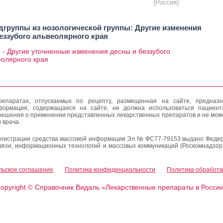
(Россия)
дгруппы из нозологической группы: Другие изменения
еззубого альвеолярного края
 - Другие уточненные изменения десны и беззубого
еолярного края
епаратах, отпускаемых по рецепту, размещенная на сайте, предназн
формация, содержащаяся на сайте, не должна использоваться пациен
решения о применении представленных лекарственных препаратов и не мож
 врача.
егистрации средства массовой информации Эл № ФС77-79153 выдано Федер
вязи, информационных технологий и массовых коммуникаций (Роскомнадзор
льское соглашение
Политика конфиденциальности
Политика обработк
opyright
Справочник Видаль «Лекарственные препараты в Росси
©