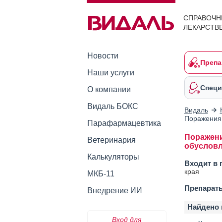
СПРАВОЧН
ЛЕКАРСТВ
Новости
Препа
Наши услуги
Специ
О компании
Видаль БОКС
Видаль
Поражения 
Парафармацевтика
Поражени
Ветеринария
обусловл
Калькуляторы
Входит в 
края
МКБ-11
Препарат
Внедрение ИИ
Найдено 
Вход для