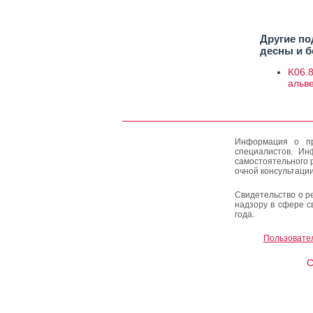
Другие по
десны и б
K06.8
альв
Информация о пр
специалистов. Ин
самостоятельного 
очной консультации
Свидетельство о р
надзору в сфере с
года.
Пользовате
C