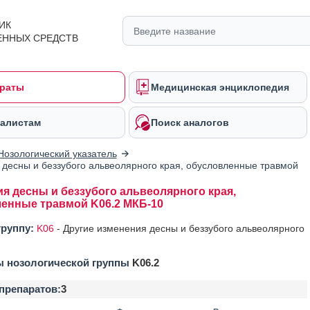
ИК
ЕННЫХ СРЕДСТВ
раты
Медицинская энциклопедия
алистам
Поиск аналогов
Нозологический указатель
десны и беззубого альвеолярного края, обусловленные травмой
я десны и беззубого альвеолярного края,
енные травмой K06.2 МКБ-10
группу:
K06
-
Другие изменения десны и беззубого альвеолярного
ы нозологической группы
K06.2
препаратов:
3