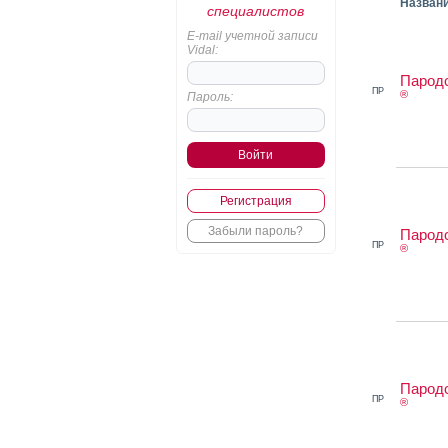
Назван
специалистов
E-mail учетной записи
Vidal:
Парод
ПР
®
Пароль:
Регистрация
Забыли пароль?
Парод
ПР
®
Парод
ПР
®