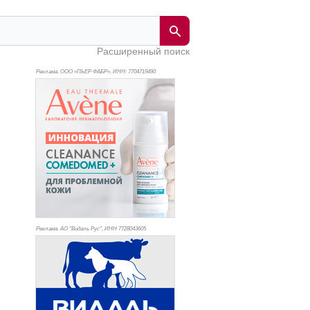
Расширенный поиск
Реклама. ООО «ПЬЕР ФАБР», ИНН: 770
4719490
Реклама. АО "Видаль Рус", ИНН 772
8043605