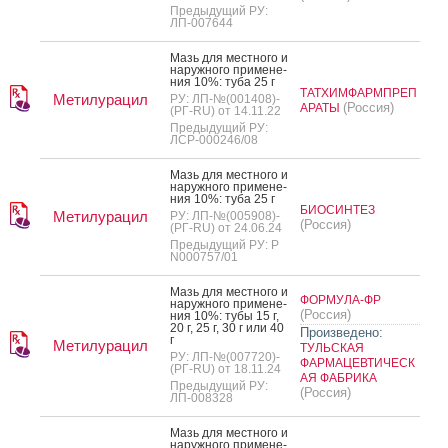
Предыдущий РУ:
ЛП-007644
Мазь для мес­тно­го и
на­руж­но­го при­мене­
ния 10%: ту­ба 25 г
ТАТХИМФАРМПРЕП
Метилурацил
РУ: ЛП-№(001408)-
(Россия)
АРАТЫ
(РГ-RU) от 14.11.22
Предыдущий РУ:
ЛСР-000246/08
Мазь для мес­тно­го и
на­руж­но­го при­мене­
ния 10%: ту­ба 25 г
БИОСИНТЕЗ
Метилурацил
РУ: ЛП-№(005908)-
(Россия)
(РГ-RU) от 24.06.24
Предыдущий РУ: Р
N000757/01
Мазь для мес­тно­го и
ФОРМУЛА-ФР
на­руж­но­го при­мене­
(Россия)
ния 10%: ту­бы 15 г,
20 г, 25 г, 30 г или 40
Произведено:
г
Метилурацил
ТУЛЬСКАЯ
РУ: ЛП-№(007720)-
ФАРМАЦЕВТИЧЕСК
(РГ-RU) от 18.11.24
АЯ ФАБРИКА
Предыдущий РУ:
(Россия)
ЛП-008328
Мазь для мес­тно­го и
на­руж­но­го при­мене­