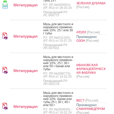
ту­ба 25 г
ЗЕЛЕНАЯ ДУБРАВА
Метилурацил
РУ: ЛП-№(005001)-
(Россия)
(РГ-RU) от 26.03.24
Предыдущий РУ:
ЛС-000775
Мазь для мес­тно­го и
на­руж­но­го при­мене­
ния 10%: 25 г или 30
(Россия)
АТОЛЛ
г ту­бы
Метилурацил
Произведено:
РУ: ЛП-№(011105)-
(Россия)
(РГ-RU) от 25.07.25
ОЗОН
Предыдущий РУ:
ЛП-007831
Мазь для мес­тно­го и
на­руж­но­го при­мене­
ния 10%: 25 г, 30 г
ИВАНОВСКАЯ
или 50 г бан­ки или
ФАРМАЦЕВТИЧЕСК
ту­бы
Метилурацил
АЯ ФАБРИКА
РУ: ЛП-№(008775)-
(Россия)
(РГ-RU) от 10.02.25
Предыдущий РУ:
ЛП-005176
Мазь для мес­тно­го и
на­руж­но­го при­мене­
ния 10%: бан­ки или
(Россия)
ВЕСТ
ту­бы 25 г, 30 г, 40 г
Произведено:
или 50 г
Метилурацил
САМАРАМЕДПРОМ
РУ: ЛП-№(004645)-
(РГ-RU) от 16.02.24
(Россия)