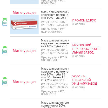
Предыдущий РУ:
ЛП-002576
Метилурацил
Мазь для мес­тно­го и
на­руж­но­го при­мене­
ния 10%: ту­ба 25 г
ПРОМОМЕД РУС
РУ: ЛП-№(013907)-
(Россия)
(РГ-RU) от 13.03.26
Предыдущий РУ:
ЛСР-000856/10
Мазь для мес­тно­го и
на­руж­но­го при­мене­
МУРОМСКИЙ
ния 10%: ту­бы 25 г
ПРИБОРОСТРОИТЕ
Метилурацил
РУ: ЛП-№(005181)-
ЛЬНЫЙ ЗАВОД
(РГ-RU) от 15.04.24
(Россия)
Предыдущий РУ: Р
N001800/01
Мазь для мес­тно­го и
на­руж­но­го при­мене­
ния 10%: ту­бы 25 г
УСОЛЬЕ-
или 30 г, бан­ки 15 г,
СИБИРСКИЙ
20 г, 25 г или 30 г
Метилурацил
ХИМФАРМЗАВОД
РУ: ЛП-№(010619)-
(Россия)
(РГ-RU) от 19.06.25
Предыдущий РУ:
ЛП-006163
Мазь для на­руж­но­го
при­мене­ния 10%: