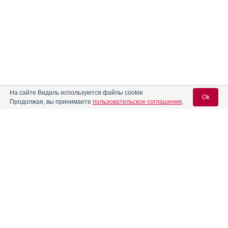
На сайте Видаль используются файлы cookie
Ok
Продолжая, вы принимаете
пользовательское соглашение
.
Вход для специалистов
E-mail учетной записи Vidal:
Пароль: