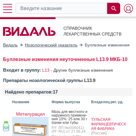
СПРАВОЧНИК
ЛЕКАРСТВЕННЫХ СРЕДСТВ
Видаль
Нозологический указатель
Буллезные изменения н
Буллезные изменения неуточненные L13.9 МКБ-10
Входит в группу:
L13
-
Другие буллезные изменения
Препараты нозологической группы
L13.9
Найдено препаратов:
17
Название
Форма выпуска
Владелец рег. уд.
Мазь для мес­тно­го и
Метилурацил
на­руж­но­го при­мене­
ния 10%: 25 или 30 г
ТУЛЬСКАЯ
бан­ки или ту­бы
ФАРМАЦЕВТИЧЕСК
РУ: ЛП-№(006041)-
АЯ ФАБРИКА
(РГ-RU) от 27.06.24
(Россия)