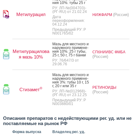
ния 10%: ту­бы 25 г
РУ: ЛП-№(004703)-
(РГ-RU) от 21.02.24
Метилурацил
(Россия)
НИЖФАРМ
Дата
переоформления:
04.12.24
Предыдущий РУ: Р
N001765/02
Мазь для мес­тно­го и
на­руж­но­го при­мене­
Метилурацилова
ния 10%: 25 г ту­бы,
СПбНИИВС ФМБА
25 г, 50 г, 75 г бан­ки
я мазь 10%
(Россия)
РУ: 76/647/3 от
29.06.76
Мазь для мес­тно­го и
на­руж­но­го при­мене­
ния 3%: ту­бы 10 г, 15
г, 20 г или 35 г
РЕТИНОИДЫ
®
Стизамет
РУ: ЛП-№(012968)-
(Россия)
(РГ-RU) от 23.12.25
Предыдущий РУ: Р
N003880/01
Описания препаратов с недействующими рег. уд. или не
поставляемые на рынок РФ
Форма выпуска
Владелец рег. уд.