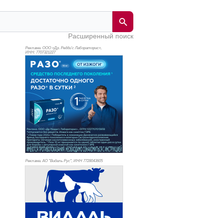
Расширенный поиск
Реклама. ООО «Др. Редди’с Лабораторис»,
ИНН: 770
7321227
Реклама. АО "Видаль Рус", ИНН 772
8043605