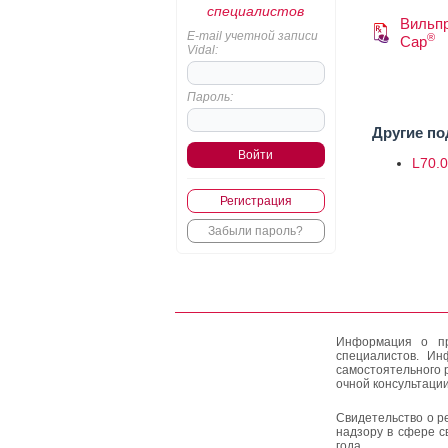
специалистов
Вильп
E-mail учетной записи
®
Cap
Vidal:
Пароль:
Другие по
L70.0
Регистрация
Забыли пароль?
Информация о пр
специалистов. Ин
самостоятельного 
очной консультации
Свидетельство о р
надзору в сфере с
года.