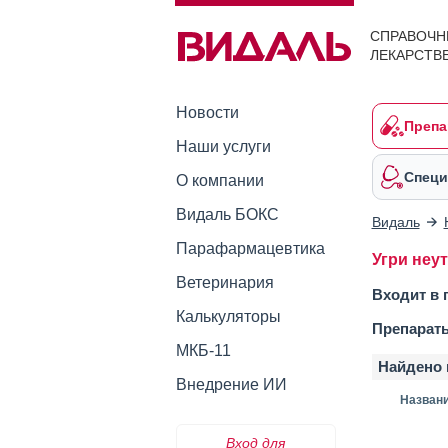
СПРАВОЧН
ЛЕКАРСТВ
Новости
Препа
Наши услуги
Специ
О компании
Видаль БОКС
Видаль
Парафармацевтика
Угри неу
Ветеринария
Входит в 
Калькуляторы
Препарат
МКБ-11
Найдено 
Внедрение ИИ
Назван
Вход для