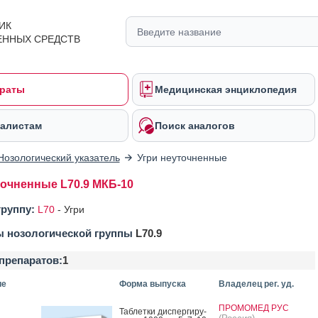
ИК
ЕННЫХ СРЕДСТВ
раты
Медицинская энциклопедия
алистам
Поиск аналогов
Нозологический указатель
Угри неуточненные
точненные L70.9 МКБ-10
группу:
L70
-
Угри
ы нозологической группы
L70.9
препаратов:
1
ие
Форма выпуска
Владелец рег. уд.
ПРОМОМЕД РУС
Таб­летки дис­перги­ру­