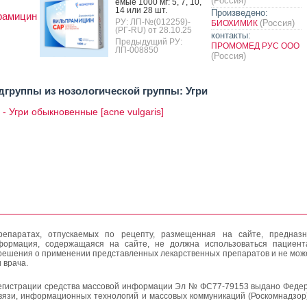
(Россия)
емые 1000 мг: 5, 7, 10,
14 или 28 шт.
Произведено:
рамицин
РУ: ЛП-№(012259)-
(Россия)
БИОХИМИК
(РГ-RU) от 28.10.25
контакты:
Предыдущий РУ:
ПРОМОМЕД РУС ООО
ЛП-008850
(Россия)
дгруппы из нозологической группы: Угри
 - Угри обыкновенные [acne vulgaris]
епаратах, отпускаемых по рецепту, размещенная на сайте, предназн
формация, содержащаяся на сайте, не должна использоваться пациен
решения о применении представленных лекарственных препаратов и не мож
 врача.
егистрации средства массовой информации Эл № ФС77-79153 выдано Федер
вязи, информационных технологий и массовых коммуникаций (Роскомнадзор