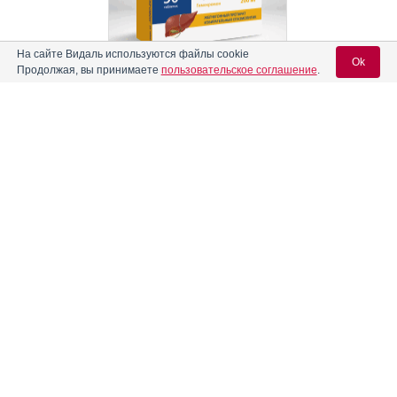
На сайте Видаль используются файлы cookie
Ok
Продолжая, вы принимаете
пользовательское соглашение
.
Реклама. АО "Видаль Рус", ИНН 772
8043605
Вход для специалистов
E-mail учетной записи Vidal:
Пароль:
Регистрация
Забыли пароль?
Информация о препаратах, отпускаемых по рецепту, размещенная на
сайте, предназначена только для специалистов. Информация,
содержащаяся на сайте, не должна использоваться пациентами для
принятия самостоятельного решения о применении представленных
лекарственных препаратов и не может служить заменой очной