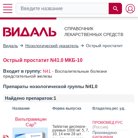
СПРАВОЧНИК
ЛЕКАРСТВЕННЫХ СРЕДСТВ
Видаль
Нозологический указатель
Острый простатит
Острый простатит N41.0 МКБ-10
Входит в группу:
N41
-
Воспалительные болезни
предстательной железы
Препараты нозологической группы
N41.0
Найдено препаратов:
1
Название
Форма выпуска
Владелец рег. уд.
Вильпрамицин
ПРОМОМЕД РУС
®
Cap
Таб­летки дис­перги­
(Россия)
ру­емые 1000 мг: 5, 7,
Произведено:
10, 14 или 28 шт.
БИОХИМИК