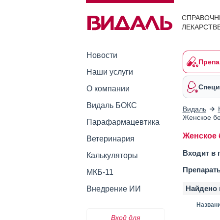
СПРАВОЧН
ЛЕКАРСТВ
Новости
Препа
Наши услуги
Специ
О компании
Видаль БОКС
Видаль
Женское бе
Парафармацевтика
Женское 
Ветеринария
Входит в 
Калькуляторы
Препарат
МКБ-11
Найдено 
Внедрение ИИ
Назван
Вход для