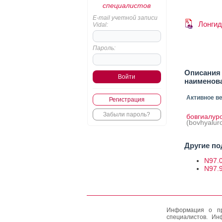
специалистов
E-mail учетной записи
Лонгид
Vidal:
Пароль:
Описания
наименов
Активное в
Регистрация
Забыли пароль?
бовгиалур
(bovhyalur
Другие по
N97.0
N97.
Информация о пр
специалистов. Ин