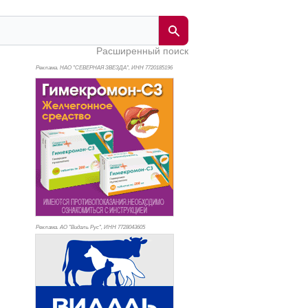
Расширенный поиск
Реклама. НАО "СЕВЕРНАЯ ЗВЕЗДА", ИНН 772
0185196
Реклама. АО "Видаль Рус", ИНН 772
8043605