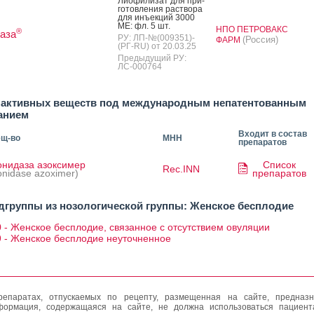
Ли­офи­лизат для при­
готов­ле­ния рас­тво­ра
для инъ­ек­ций 3000
МЕ: фл. 5 шт.
НПО ПЕТРОВАКС
®
аза
РУ: ЛП-№(009351)-
(Россия)
ФАРМ
(РГ-RU) от 20.03.25
Предыдущий РУ:
ЛС-000764
 активных веществ под международным непатентованным
анием
Входит в состав
ещ-во
МНН
препаратов
онидаза азоксимер
Список
Rec.INN
onidase azoximer)
препаратов
дгруппы из нозологической группы: Женское бесплодие
 - Женское бесплодие, связанное с отсутствием овуляции
9 - Женское бесплодие неуточненное
епаратах, отпускаемых по рецепту, размещенная на сайте, предназн
формация, содержащаяся на сайте, не должна использоваться пациен