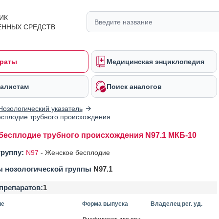
ИК
ЕННЫХ СРЕДСТВ
раты
Медицинская энциклопедия
алистам
Поиск аналогов
Нозологический указатель
сплодие трубного происхождения
бесплодие трубного происхождения N97.1 МКБ-10
группу:
N97
-
Женское бесплодие
ы нозологической группы
N97.1
препаратов:
1
ие
Форма выпуска
Владелец рег. уд.