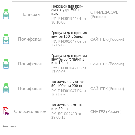
По­рошок для при­
ема внутрь 500 г:
СТИ-МЕД-СОРБ
пак.
Полифан
(Россия)
РУ: Р N001944/01 от
30.10.08
Гра­нулы для при­ема
внутрь 100 г: бан­ки
Полифепан
(Россия)
САЙНТЕК
РУ: Р N001047/03 от
17.09.08
Гра­нулы для при­ема
внутрь 50 г: пач­ки 1
или 10 шт.
Полифепан
(Россия)
САЙНТЕК
РУ: Р N001047/03 от
17.09.08
Таб­летки 375 мг: 30,
50, 100 или 200 шт.
Полифепан
(Россия)
САЙНТЕК
РУ: Р N001047/04 от
10.09.08
Таб­летки 25 мг: 10
или 20 шт.
Спиронолактон
(Россия)
СИНТЕЗ
РУ: ЛС-002410 от
28.09.11
Реклама