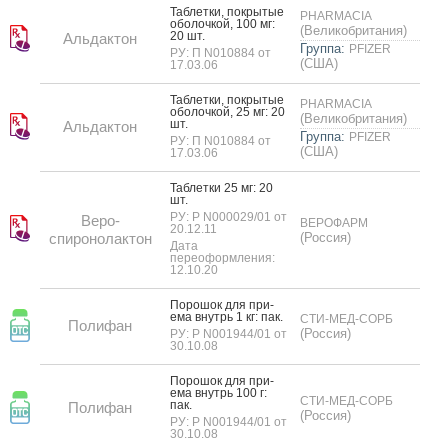
Таб­летки, пок­ры­тые
PHARMACIA
обо­лоч­кой, 100 мг:
(Великобритания)
20 шт.
Альдактон
Группа:
PFIZER
РУ: П N010884 от
(США)
17.03.06
Таб­летки, пок­ры­тые
PHARMACIA
обо­лоч­кой, 25 мг: 20
(Великобритания)
шт.
Альдактон
Группа:
PFIZER
РУ: П N010884 от
(США)
17.03.06
Таб­летки 25 мг: 20
шт.
РУ: Р N000029/01 от
Веро-
ВЕРОФАРМ
20.12.11
спиронолактон
(Россия)
Дата
переоформления:
12.10.20
По­рошок для при­
ема внутрь 1 кг: пак.
СТИ-МЕД-СОРБ
Полифан
(Россия)
РУ: Р N001944/01 от
30.10.08
По­рошок для при­
ема внутрь 100 г:
СТИ-МЕД-СОРБ
пак.
Полифан
(Россия)
РУ: Р N001944/01 от
30.10.08