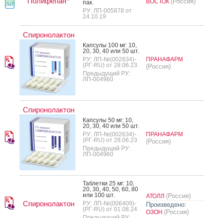
Полифепан
(Россия)
ВОСТОК
пак.
РУ: ЛП-005878 от
24.10.19
Спиронолактон
Кап­су­лы 100 мг: 10,
20, 30, 40 или 50 шт.
РУ: ЛП-№(002634)-
ПРАНАФАРМ
(РГ-RU) от 28.06.23
(Россия)
Предыдущий РУ:
ЛП-004960
Спиронолактон
Кап­су­лы 50 мг: 10,
20, 30, 40 или 50 шт.
РУ: ЛП-№(002634)-
ПРАНАФАРМ
(РГ-RU) от 28.06.23
(Россия)
Предыдущий РУ:
ЛП-004960
Таб­летки 25 мг: 10,
20, 30, 40, 50, 60, 80
или 100 шт.
(Россия)
АТОЛЛ
Спиронолактон
РУ: ЛП-№(006409)-
Произведено:
(РГ-RU) от 01.08.24
(Россия)
ОЗОН
Предыдущий РУ: