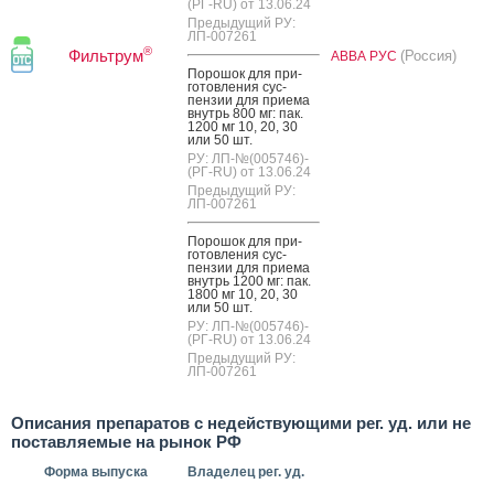
(РГ-RU) от 13.06.24
Предыдущий РУ:
ЛП-007261
®
Фильтрум
(Россия)
АВВА РУС
По­рошок для при­
готов­ле­ния сус­
пензии для при­ема
внутрь 800 мг: пак.
1200 мг 10, 20, 30
или 50 шт.
РУ: ЛП-№(005746)-
(РГ-RU) от 13.06.24
Предыдущий РУ:
ЛП-007261
По­рошок для при­
готов­ле­ния сус­
пензии для при­ема
внутрь 1200 мг: пак.
1800 мг 10, 20, 30
или 50 шт.
РУ: ЛП-№(005746)-
(РГ-RU) от 13.06.24
Предыдущий РУ:
ЛП-007261
Описания препаратов с недействующими рег. уд. или не
поставляемые на рынок РФ
Форма выпуска
Владелец рег. уд.