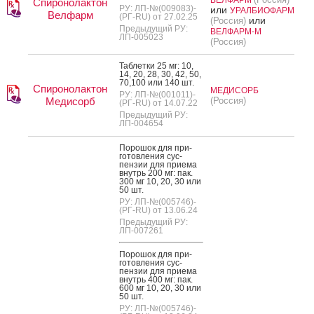
Спиронолактон
РУ: ЛП-№(009083)-
или
УРАЛБИОФАРМ
Велфарм
(РГ-RU) от 27.02.25
или
(Россия)
Предыдущий РУ:
ВЕЛФАРМ-М
ЛП-005023
(Россия)
Таб­летки 25 мг: 10,
14, 20, 28, 30, 42, 50,
70,100 или 140 шт.
Спиронолактон
МЕДИСОРБ
РУ: ЛП-№(001011)-
Медисорб
(Россия)
(РГ-RU) от 14.07.22
Предыдущий РУ:
ЛП-004654
По­рошок для при­
готов­ле­ния сус­
пензии для при­ема
внутрь 200 мг: пак.
300 мг 10, 20, 30 или
50 шт.
РУ: ЛП-№(005746)-
(РГ-RU) от 13.06.24
Предыдущий РУ:
ЛП-007261
По­рошок для при­
готов­ле­ния сус­
пензии для при­ема
внутрь 400 мг: пак.
600 мг 10, 20, 30 или
50 шт.
РУ: ЛП-№(005746)-