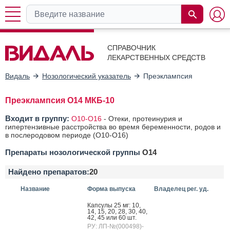
СПРАВОЧНИК
ЛЕКАРСТВЕННЫХ СРЕДСТВ
Видаль
Нозологический указатель
Преэклампсия
Преэклампсия O14 МКБ-10
Входит в группу:
O10-O16
-
Отеки, протеинурия и
гипертензивные расстройства во время беременности, родов и
в послеродовом периоде (O10-O16)
Препараты нозологической группы
O14
Найдено препаратов:
20
Название
Форма выпуска
Владелец рег. уд.
Кап­су­лы 25 мг: 10,
14, 15, 20, 28, 30, 40,
42, 45 или 60 шт.
РУ: ЛП-№(000498)-