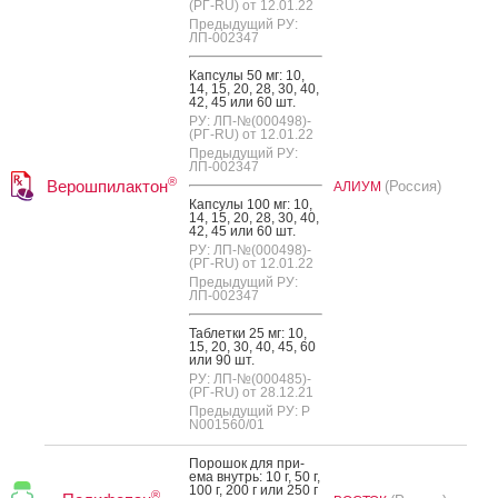
(РГ-RU) от 12.01.22
Предыдущий РУ:
ЛП-002347
Кап­су­лы 50 мг: 10,
14, 15, 20, 28, 30, 40,
42, 45 или 60 шт.
РУ: ЛП-№(000498)-
(РГ-RU) от 12.01.22
Предыдущий РУ:
ЛП-002347
®
Верошпилактон
(Россия)
АЛИУМ
Кап­су­лы 100 мг: 10,
14, 15, 20, 28, 30, 40,
42, 45 или 60 шт.
РУ: ЛП-№(000498)-
(РГ-RU) от 12.01.22
Предыдущий РУ:
ЛП-002347
Таб­летки 25 мг: 10,
15, 20, 30, 40, 45, 60
или 90 шт.
РУ: ЛП-№(000485)-
(РГ-RU) от 28.12.21
Предыдущий РУ: Р
N001560/01
По­рошок для при­
ема внутрь: 10 г, 50 г,
100 г, 200 г или 250 г
®