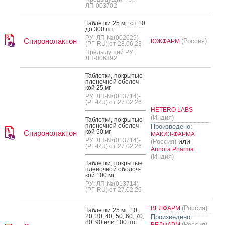
ЛП-003702
Таб­летки 25 мг: от 10
до 300 шт.
РУ: ЛП-№(002629)-
Спиронолактон
(Россия)
ЮЖФАРМ
(РГ-RU) от 28.06.23
Предыдущий РУ:
ЛП-006392
Таб­летки, пок­ры­тые
пле­ноч­ной обо­лоч­
кой 25 мг
РУ: ЛП-№(013714)-
(РГ-RU) от 27.02.26
HETERO LABS
(Индия)
Таб­летки, пок­ры­тые
пле­ноч­ной обо­лоч­
Произведено:
кой 50 мг
Спиронолактон
МАКИЗ-ФАРМА
РУ: ЛП-№(013714)-
или
(Россия)
(РГ-RU) от 27.02.26
Annora Pharma
(Индия)
Таб­летки, пок­ры­тые
пле­ноч­ной обо­лоч­
кой 100 мг
РУ: ЛП-№(013714)-
(РГ-RU) от 27.02.26
(Россия)
ВЕЛФАРМ
Таб­летки 25 мг: 10,
20, 30, 40, 50, 60, 70,
Произведено:
80. 90 или 100 шт.
(Россия)
ВЕЛФАРМ