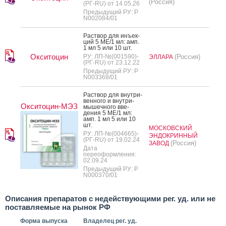
(Россия)
(РГ-RU) от 14.05.26
Предыдущий РУ: Р
N002084/01
Рас­твор для инъ­ек­
ций 5 МЕ/1 мл: амп.
1 мл 5 или 10 шт.
Окситоцин
РУ: ЛП-№(001590)-
(Россия)
ЭЛЛАРА
(РГ-RU) от 23.12.22
Предыдущий РУ: Р
N003368/01
Рас­твор для внут­ри­
вен­но­го и внут­ри­
Окситоцин-МЭЗ
мышеч­но­го вве­
дения 5 МЕ/1 мл:
амп. 1 мл 5 или 10
шт.
МОСКОВСКИЙ
РУ: ЛП-№(004665)-
ЭНДОКРИННЫЙ
(РГ-RU) от 19.02.24
(Россия)
ЗАВОД
Дата
переоформления:
02.09.24
Предыдущий РУ: Р
N000370/01
Описания препаратов с недействующими рег. уд. или не
поставляемые на рынок РФ
Форма выпуска
Владелец рег. уд.