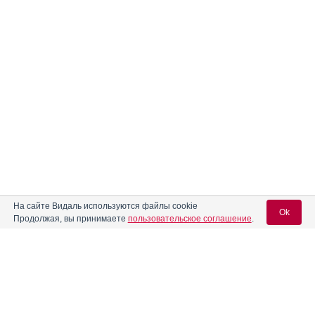
На сайте Видаль используются файлы cookie
Ok
Продолжая, вы принимаете
пользовательское соглашение
.
Вход для специалистов
E-mail учетной записи Vidal: