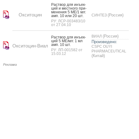
Рас­твор для инъ­ек­
ций и мес­тно­го при­
мене­ния 5 МЕ/1 мл:
Окситоцин
(Россия)
СИНТЕЗ
амп. 10 или 20 шт.
РУ: ЛСР-003483/10
от 27.04.10
(Россия)
ВИАЛ
Рас­твор для инъ­ек­
ций 5 МЕ/мл: 1 мл
Произведено:
амп. 10 шт.
Окситоцин-Виал
CSPC OUYI
РУ: ЛП-001582 от
PHARMACEUTICAL
15.03.12
(Китай)
Реклама