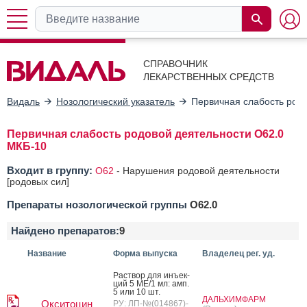
СПРАВОЧНИК
ЛЕКАРСТВЕННЫХ СРЕДСТВ
Видаль
Нозологический указатель
Первичная слабость род
Первичная слабость родовой деятельности O62.0
МКБ-10
Входит в группу:
O62
-
Нарушения родовой деятельности
[родовых сил]
Препараты нозологической группы
O62.0
Найдено препаратов:
9
Название
Форма выпуска
Владелец рег. уд.
Рас­твор для инъ­ек­
ций 5 МЕ/1 мл: амп.
5 или 10 шт.
ДАЛЬХИМФАРМ
Окситоцин
РУ: ЛП-№(014867)-