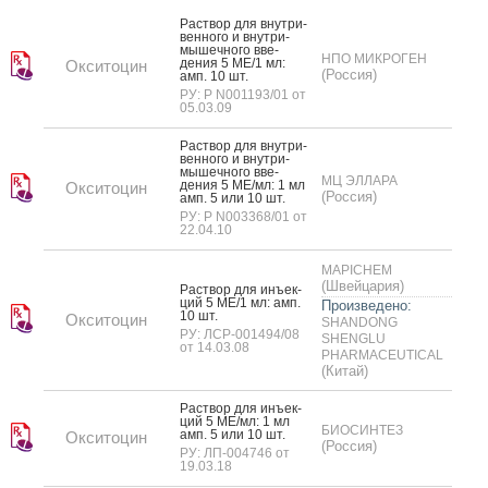
Рас­твор для внут­ри­
вен­но­го и внут­ри­
мышеч­но­го вве­
НПО МИКРОГЕН
дения 5 МЕ/1 мл:
Окситоцин
(Россия)
амп. 10 шт.
РУ: Р N001193/01 от
05.03.09
Рас­твор для внут­ри­
вен­но­го и внут­ри­
мышеч­но­го вве­
МЦ ЭЛЛАРА
дения 5 МЕ/мл: 1 мл
Окситоцин
(Россия)
амп. 5 или 10 шт.
РУ: Р N003368/01 от
22.04.10
MAPICHEM
(Швейцария)
Рас­твор для инъ­ек­
ций 5 МЕ/1 мл: амп.
Произведено:
10 шт.
Окситоцин
SHANDONG
РУ: ЛСР-001494/08
SHENGLU
от 14.03.08
PHARMACEUTICAL
(Китай)
Рас­твор для инъ­ек­
ций 5 МЕ/мл: 1 мл
БИОСИНТЕЗ
амп. 5 или 10 шт.
Окситоцин
(Россия)
РУ: ЛП-004746 от
19.03.18