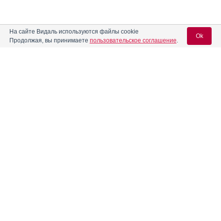
На сайте Видаль используются файлы cookie
Ok
Продолжая, вы принимаете
пользовательское соглашение
.
Вход для специалистов
E-mail учетной записи Vidal:
Пароль:
Регистрация
Забыли пароль?