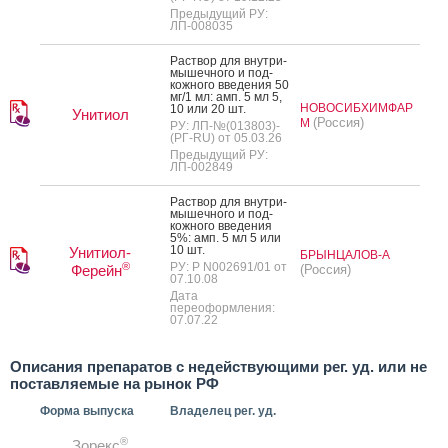
Предыдущий РУ:
ЛП-008035
Рас­твор для внут­ри­
мышеч­но­го и под­
кожно­го вве­дения 50
мг/1 мл: амп. 5 мл 5,
НОВОСИБХИМФАР
10 или 20 шт.
Унитиол
(Россия)
М
РУ: ЛП-№(013803)-
(РГ-RU) от 05.03.26
Предыдущий РУ:
ЛП-002849
Рас­твор для внут­ри­
мышеч­но­го и под­
кожно­го вве­дения
5%: амп. 5 мл 5 или
10 шт.
Унитиол-
БРЫНЦАЛОВ-А
®
РУ: Р N002691/01 от
Ферейн
(Россия)
07.10.08
Дата
переоформления:
07.07.22
Описания препаратов с недействующими рег. уд. или не
поставляемые на рынок РФ
Форма выпуска
Владелец рег. уд.
®
Зорекс