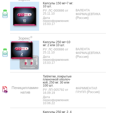
Кап­су­лы 150 мг+7 мг:
10 шт.
ВАЛЕНТА
РУ: ЛС-000886 от
25.11.10
ФАРМАЦЕВТИКА
(Россия)
Дата
переоформления:
15.03.17
®
Зорекс
Кап­су­лы 250 мг+10
мг: 2 или 10 шт.
ВАЛЕНТА
РУ: ЛС-000886 от
25.11.10
ФАРМАЦЕВТИКА
(Россия)
Дата
переоформления:
15.03.17
Таб­летки, пок­ры­тые
пле­ноч­ной обо­лоч­
кой, 250 мг: 30 или
100 шт.
Пеницилламин-
ФАРММЕНТАЛ
РУ: ЛП-005792 от
натив
(Россия)
ГРУПП
16.09.19
Дата
переоформления:
10.06.22
Кап­су­лы 250 мг: 2, 4