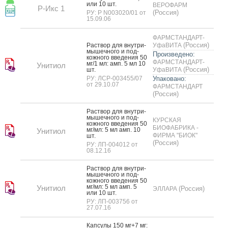
или 10 шт.
ВЕРОФАРМ
Р-Икс 1
(Россия)
РУ: Р N003020/01 от
15.09.06
ФАРМСТАНДАРТ-
(Россия)
Рас­твор для внут­ри­
УфаВИТА
мышеч­но­го и под­
Произведено:
кожно­го вве­дения 50
ФАРМСТАНДАРТ-
мг/1 мл: амп. 5 мл 10
Унитиол
(Россия)
шт.
УфаВИТА
РУ: ЛСР-003455/07
Упаковано:
от 29.10.07
ФАРМСТАНДАРТ
(Россия)
Рас­твор для внут­ри­
мышеч­но­го и под­
КУРСКАЯ
кожно­го вве­дения 50
БИОФАБРИКА -
мг/мл: 5 мл амп. 10
Унитиол
ФИРМА "БИОК"
шт.
(Россия)
РУ: ЛП-004012 от
08.12.16
Рас­твор для внут­ри­
мышеч­но­го и под­
кожно­го вве­дения 50
мг/мл: 5 мл амп. 5
Унитиол
(Россия)
ЭЛЛАРА
или 10 шт.
РУ: ЛП-003756 от
27.07.16
Кап­су­лы 150 мг+7 мг: