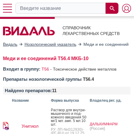
СПРАВОЧНИК
ЛЕКАРСТВЕННЫХ СРЕДСТВ
Видаль
Нозологический указатель
Меди и ее соединений
Меди и ее соединений T56.4 МКБ-10
Входит в группу:
T56
-
Токсическое действие металлов
Препараты нозологической группы
T56.4
Найдено препаратов:
11
Название
Форма выпуска
Владелец рег. уд.
Рас­твор для внут­ри­
мышеч­но­го и под­
кожно­го вве­дения 50
мг/1 мл: амп. 5 мл 10
ДАЛЬХИМФАРМ
шт.
Унитиол
(Россия)
РУ: ЛП-№(012930)-
(РГ-RU) от 19.12.25