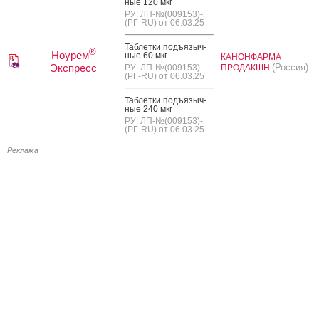
ные 120 мкг
РУ: ЛП-№(009153)-
(РГ-RU) от 06.03.25
Таб­летки подъ­языч­
®
Ноурем
ные 60 мкг
КАНОНФАРМА
Экспресс
(Россия)
РУ: ЛП-№(009153)-
ПРОДАКШН
(РГ-RU) от 06.03.25
Таб­летки подъ­языч­
ные 240 мкг
РУ: ЛП-№(009153)-
(РГ-RU) от 06.03.25
Реклама