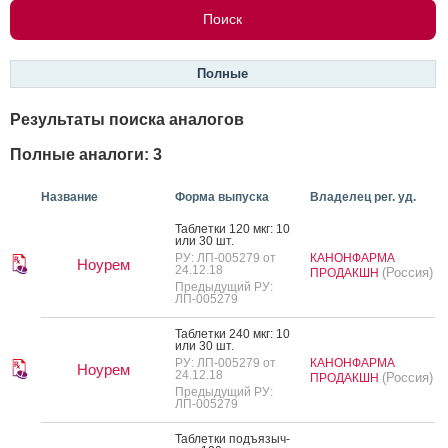
Полные
Результаты поиска аналогов
Полные аналоги: 3
Название
Форма выпуска
Владелец рег. уд.
Таб­летки 120 мкг: 10
или 30 шт.
РУ: ЛП-005279 от
КАНОНФАРМА
Ноурем
24.12.18
(Россия)
ПРОДАКШН
Предыдущий РУ:
ЛП-005279
Таб­летки 240 мкг: 10
или 30 шт.
РУ: ЛП-005279 от
КАНОНФАРМА
Ноурем
24.12.18
(Россия)
ПРОДАКШН
Предыдущий РУ:
ЛП-005279
Таб­летки подъ­языч­