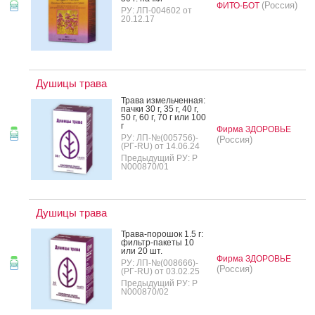
(Россия)
ФИТО-БОТ
РУ: ЛП-004602 от
20.12.17
Душицы трава
Тра­ва из­мель­чен­ная:
пач­ки 30 г, 35 г, 40 г,
50 г, 60 г, 70 г или 100
г
Фирма ЗДОРОВЬЕ
РУ: ЛП-№(005756)-
(Россия)
(РГ-RU) от 14.06.24
Предыдущий РУ: Р
N000870/01
Душицы трава
Тра­ва-по­рошок 1.5 г:
филь­тр-па­кеты 10
или 20 шт.
Фирма ЗДОРОВЬЕ
РУ: ЛП-№(008666)-
(Россия)
(РГ-RU) от 03.02.25
Предыдущий РУ: Р
N000870/02