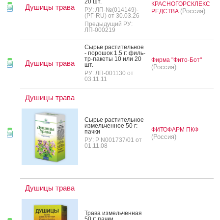
20 шт.
КРАСНОГОРСКЛЕКС
Душицы трава
РУ: ЛП-№(014149)-
(Россия)
РЕДСТВА
(РГ-RU) от 30.03.26
Предыдущий РУ:
ЛП-000219
Сырье рас­ти­тель­ное
- по­рошок 1.5 г: филь­
тр-па­кеты 10 или 20
Фирма "Фито-Бот"
Душицы трава
шт.
(Россия)
РУ: ЛП-001130 от
03.11.11
Душицы трава
Сырье рас­ти­тель­ное
из­мель­чен­ное 50 г:
ФИТОФАРМ ПКФ
пач­ки
(Россия)
РУ: Р N001737/01 от
01.11.08
Душицы трава
Тра­ва из­мель­чен­ная
50 г: пач­ки