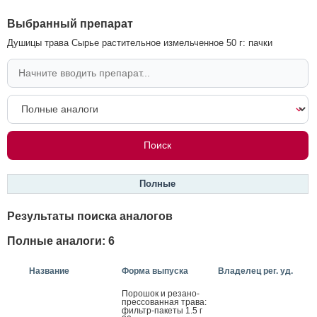
Выбранный препарат
Душицы трава Сырье растительное измельченное 50 г: пачки
Полные
Результаты поиска аналогов
Полные аналоги: 6
Название
Форма выпуска
Владелец рег. уд.
По­рошок и ре­зано-
прес­со­ван­ная тра­ва:
филь­тр-па­кеты 1.5 г