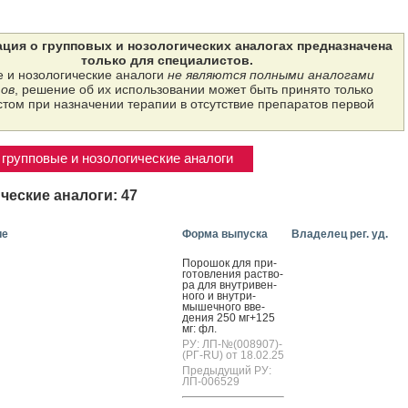
ция о групповых и нозологических аналогах предназначена
только для специалистов.
 и нозологические аналоги
не являются полными аналогами
ов
, решение об их использовании может быть принято только
том при назначении терапии в отсутствие препаратов первой
групповые и нозологические аналоги
ческие аналоги: 47
ие
Форма выпуска
Владелец рег. уд.
По­рошок для при­
готов­ле­ния рас­тво­
ра для внут­ри­вен­
но­го и внут­ри­
мышеч­но­го вве­
дения 250 мг+125
мг: фл.
РУ: ЛП-№(008907)-
(РГ-RU) от 18.02.25
Предыдущий РУ:
ЛП-006529