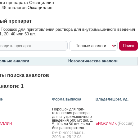
оги препарата Оксациллин
 48 аналогов Оксациллин
ый препарат
Порошок для приготовления раствора для внутримышечного введения
1, 20, 40 или 50 шт.
олные аналоги
Нозологические аналоги
ты поиска аналогов
налоги: 1
ие
Форма выпуска
Владелец рег. уд.
По­рошок для при­
готов­ле­ния рас­тво­ра
для внут­ри­мышеч­но­го
вве­дения 500 мг: фл. 1,
иллин
(Россия)
БИОХИМИК
5, 10 или 50 шт. с или
без рас­тво­рите­ля
РУ: Р N002184/01-
2003 от 25.12.08