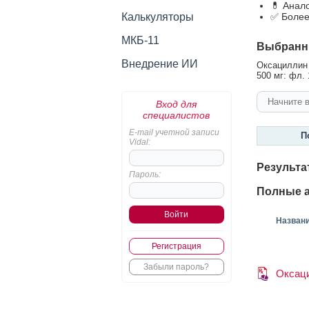
💊 Анал
Калькуляторы
✅ Более
МКБ-11
Выбранн
Внедрение ИИ
Оксациллин 
500 мг: фл. 
Вход для
специалистов
E-mail учетной записи
П
Vidal:
Результа
Пароль:
Полные а
Назван
Регистрация
Забыли пароль?
Оксац