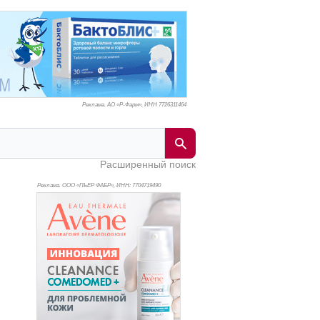
Реклама. АО «Р-Фарм», ИНН 772
6311464
Расширенный поиск
Реклама. ООО «ПЬЕР ФАБР», ИНН: 770
4719490