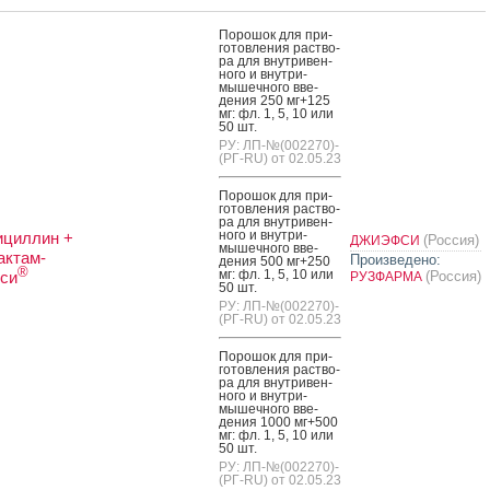
По­рошок для при­
готов­ле­ния рас­тво­
ра для внут­ри­вен­
но­го и внут­ри­
мышеч­но­го вве­
дения 250 мг+125
мг: фл. 1, 5, 10 или
50 шт.
РУ: ЛП-№(002270)-
(РГ-RU) от 02.05.23
По­рошок для при­
готов­ле­ния рас­тво­
ра для внут­ри­вен­
но­го и внут­ри­
ициллин +
(Россия)
ДЖИЭФСИ
мышеч­но­го вве­
актам-
Произведено:
дения 500 мг+250
®
мг: фл. 1, 5, 10 или
си
(Россия)
РУЗФАРМА
50 шт.
РУ: ЛП-№(002270)-
(РГ-RU) от 02.05.23
По­рошок для при­
готов­ле­ния рас­тво­
ра для внут­ри­вен­
но­го и внут­ри­
мышеч­но­го вве­
дения 1000 мг+500
мг: фл. 1, 5, 10 или
50 шт.
РУ: ЛП-№(002270)-
(РГ-RU) от 02.05.23