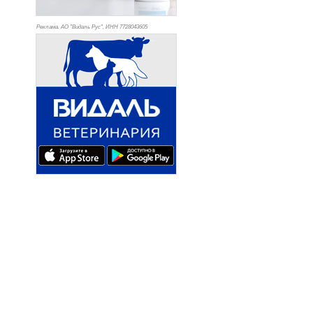
Реклама. АО "Видаль Рус", ИНН 772
8043605