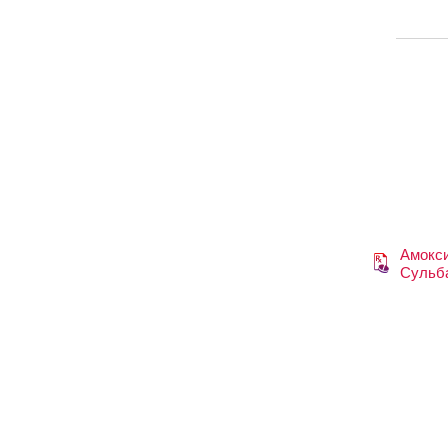
Амокс
Сульб