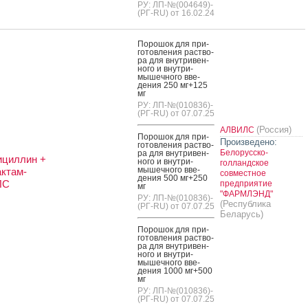
РУ: ЛП-№(004649)-
(РГ-RU) от 16.02.24
По­рошок для при­
готов­ле­ния рас­тво­
ра для внут­ри­вен­
но­го и внут­ри­
мышеч­но­го вве­
дения 250 мг+125
мг
РУ: ЛП-№(010836)-
(РГ-RU) от 07.07.25
(Россия)
АЛВИЛС
По­рошок для при­
Произведено:
готов­ле­ния рас­тво­
Белорусско-
ра для внут­ри­вен­
ициллин +
но­го и внут­ри­
голландское
мышеч­но­го вве­
ктам-
совместное
дения 500 мг+250
ЛС
предприятие
мг
"ФАРМЛЭНД"
РУ: ЛП-№(010836)-
(Республика
(РГ-RU) от 07.07.25
Беларусь)
По­рошок для при­
готов­ле­ния рас­тво­
ра для внут­ри­вен­
но­го и внут­ри­
мышеч­но­го вве­
дения 1000 мг+500
мг
РУ: ЛП-№(010836)-
(РГ-RU) от 07.07.25