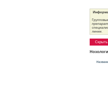
Информа
Групповые
препарат
специалис
линии.
Скрыть 
Нозологи
Назван