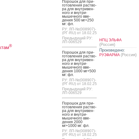
По­рошок для при­
готов­ле­ния рас­тво­
ра для внут­ри­вен­
но­го и внут­ри­
мышеч­но­го вве­
дения 500 мг+250
мг: фл.
РУ: ЛП-№(008907)-
(РГ-RU) от 18.02.25
Предыдущий РУ:
НПЦ ЭЛЬФА
ЛП-006529
(Россия)
®
ктам
Произведено:
По­рошок для при­
(Россия)
РУЗФАРМА
готов­ле­ния рас­тво­
ра для внут­ри­вен­
но­го и внут­ри­
мышеч­но­го вве­
дения 1000 мг+500
мг: фл.
РУ: ЛП-№(008907)-
(РГ-RU) от 18.02.25
Предыдущий РУ:
ЛП-006529
По­рошок для при­
готов­ле­ния рас­тво­
ра для внут­ри­вен­
но­го и внут­ри­
мышеч­но­го вве­
дения 2000
мг+1000 мг: фл.
РУ: ЛП-№(008907)-
(РГ-RU) от 18.02.25