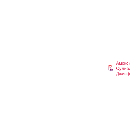
Амокс
Сульб
Джиэф