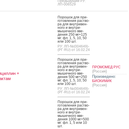
Предыдущий РУ:
ЛП-006529
По­рошок для при­
готов­ле­ния рас­тво­
ра для внут­ри­вен­
но­го и внут­ри­
мышеч­но­го вве­
дения 250 мг+125
мг: фл. 1, 5, 10, 50
или 100 шт.
РУ: ЛП-№(004649)-
(РГ-RU) от 16.02.24
По­рошок для при­
готов­ле­ния рас­тво­
ра для внут­ри­вен­
ПРОМОМЕД РУС
но­го и внут­ри­
(Россия)
ициллин +
мышеч­но­го вве­
Произведено:
дения 500 мг+250
актам
мг: фл. 1, 5, 10, 50
БИОХИМИК
или 100 шт.
(Россия)
РУ: ЛП-№(004649)-
(РГ-RU) от 16.02.24
По­рошок для при­
готов­ле­ния рас­тво­
ра для внут­ри­вен­
но­го и внут­ри­
мышеч­но­го вве­
дения 1000 мг+500
мг: фл. 1, 5 или 10
шт.