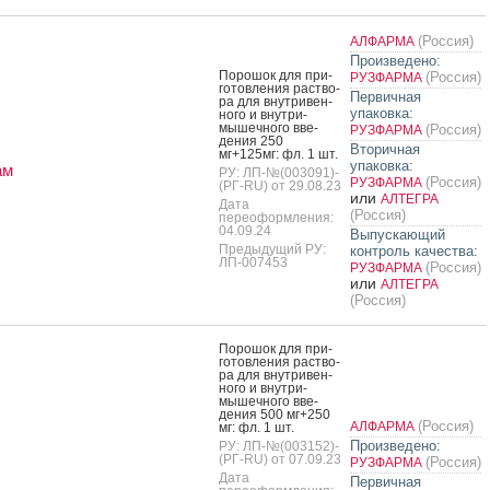
(Россия)
АЛФАРМА
Произведено:
По­рошок для при­
(Россия)
РУЗФАРМА
готов­ле­ния рас­тво­
Первичная
ра для внут­ри­вен­
упаковка:
но­го и внут­ри­
мышеч­но­го вве­
(Россия)
РУЗФАРМА
дения 250
Вторичная
мг+125мг: фл. 1 шт.
упаковка:
ам
РУ: ЛП-№(003091)-
(Россия)
РУЗФАРМА
(РГ-RU) от 29.08.23
или
АЛТЕГРА
Дата
(Россия)
переоформления:
04.09.24
Выпускающий
Предыдущий РУ:
контроль качества:
ЛП-007453
(Россия)
РУЗФАРМА
или
АЛТЕГРА
(Россия)
По­рошок для при­
готов­ле­ния рас­тво­
ра для внут­ри­вен­
но­го и внут­ри­
мышеч­но­го вве­
дения 500 мг+250
(Россия)
АЛФАРМА
мг: фл. 1 шт.
Произведено:
РУ: ЛП-№(003152)-
(РГ-RU) от 07.09.23
(Россия)
РУЗФАРМА
Дата
Первичная