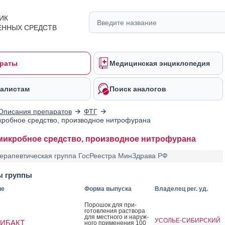
ИК
ЕННЫХ СРЕДСТВ
раты
Медицинская энциклопедия
алистам
Поиск аналогов
Описания препаратов
ФТГ
робное средство, производное нитрофурана
икробное средство, производное нитрофурана
ерапевтическая группа ГосРеестра МинЗдрава РФ
ы группы
ие
Форма выпуска
Владелец рег. уд.
По­рошок для при­
готов­ле­ния рас­тво­ра
для мес­тно­го и на­руж­
УСОЛЬЕ-СИБИРСКИЙ
ИБАКТ
но­го при­мене­ния 100