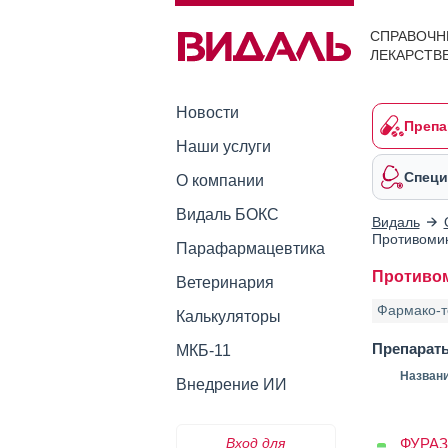
СПРАВОЧН
ЛЕКАРСТВ
Новости
Препа
Наши услуги
Специ
О компании
Видаль БОКС
Видаль
Противомик
Парафармацевтика
Противом
Ветеринария
Фармако-т
Калькуляторы
Препарат
МКБ-11
Назван
Внедрение ИИ
Вход для
ФУРАЗ