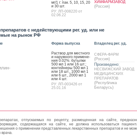
ХИМФАРМЗАВОД
мг/1 г: пак. 5, 10, 15, 20
и 30 шт.
(Россия)
РУ: ЛП-008220 от
02.06.22
препаратов с недействующими рег. уд. или не
емые на рынок РФ
ие
Форма выпуска
Владелец рег. уд.
Рас­твор для мес­тно­го
СФЕРА-ФАРМ
и на­руж­но­го при­мене­
(Россия)
ния 0.02%: бу­тыл­ки
500 мл 1 или 16 шт.;
Произведено:
илин-
кон­тей­не­ры 500 мл 1
НЕСВИЖСКИЙ ЗАВОД
или 18 шт., 1000 мл 1
МЕДИЦИНСКИХ
или 6 шт., 2000 мл 1
ПРЕПАРАТОВ
или 4 шт.
(Республика
РУ: ЛП-003426 от
Беларусь)
25.01.16
епаратах, отпускаемых по рецепту, размещенная на сайте, предназн
формация, содержащаяся на сайте, не должна использоваться пациен
решения о применении представленных лекарственных препаратов и не мож
 врача.