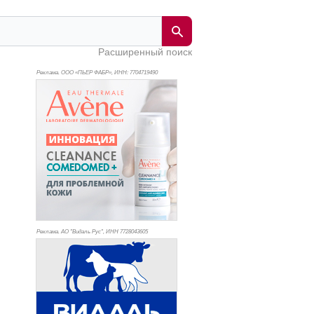
Расширенный поиск
Реклама. ООО «ПЬЕР ФАБР», ИНН: 770
4719490
Реклама. АО "Видаль Рус", ИНН 772
8043605