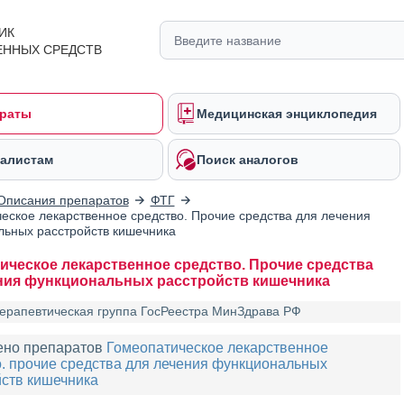
ИК
ЕННЫХ СРЕДСТВ
раты
Медицинская энциклопедия
алистам
Поиск аналогов
Описания препаратов
ФТГ
еское лекарственное средство. Прочие средства для лечения
ьных расстройств кишечника
ическое лекарственное средство. Прочие средства
ния функциональных расстройств кишечника
ерапевтическая группа ГосРеестра МинЗдрава РФ
ено препаратов
Гомеопатическое лекарственное
. прочие средства для лечения функциональных
йств кишечника