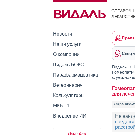
СПРАВОЧН
ЛЕКАРСТВ
Новости
Препа
Наши услуги
Специ
О компании
Видаль БОКС
Видаль
Гомеопатич
Парафармацевтика
функционал
Ветеринария
Гомеопат
для лече
Калькуляторы
Фармако-т
МКБ-11
Внедрение ИИ
Не найд
средство
расстро
Вход для