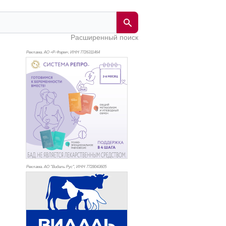
Расширенный поиск
Реклама. АО «Р-Фарм», ИНН 772
6311464
Реклама. АО "Видаль Рус", ИНН 772
8043605