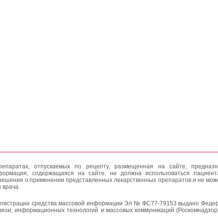
епаратах, отпускаемых по рецепту, размещенная на сайте, предназн
формация, содержащаяся на сайте, не должна использоваться пациен
решения о применении представленных лекарственных препаратов и не мож
 врача.
егистрации средства массовой информации Эл № ФС77-79153 выдано Федер
вязи, информационных технологий и массовых коммуникаций (Роскомнадзор