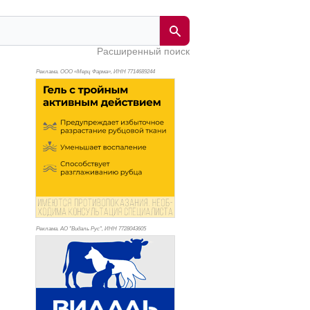
Расширенный поиск
Реклама. ООО «Мерц Фарма», ИНН 771
4689244
Реклама. АО "Видаль Рус", ИНН 772
8043605