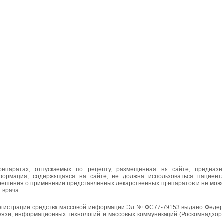
епаратах, отпускаемых по рецепту, размещенная на сайте, предназн
формация, содержащаяся на сайте, не должна использоваться пациен
решения о применении представленных лекарственных препаратов и не мож
 врача.
егистрации средства массовой информации Эл № ФС77-79153 выдано Федер
вязи, информационных технологий и массовых коммуникаций (Роскомнадзор