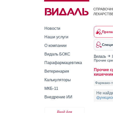
СПРАВОЧН
ЛЕКАРСТВ
Новости
Препа
Наши услуги
Специ
О компании
Видаль БОКС
Видаль
Прочие сре
Парафармацевтика
Прочие с
Ветеринария
кишечник
Калькуляторы
Фармако-т
МКБ-11
Не найд
Внедрение ИИ
функцио
Вход для