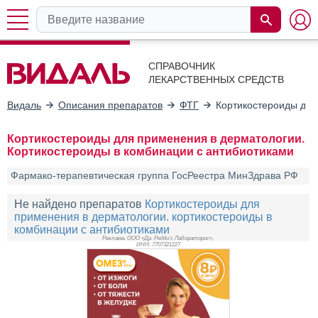
СПРАВОЧНИК
ЛЕКАРСТВЕННЫХ СРЕДСТВ
Видаль
Описания препаратов
ФТГ
Кортикостероиды для
Кортикостероиды для применения в дерматологии.
Кортикостероиды в комбинации с антибиотиками
Фармако-терапевтическая группа ГосРеестра МинЗдрава РФ
Не найдено препаратов
Кортикостероиды для
применения в дерматологии. кортикостероиды в
комбинации с антибиотиками
Реклама. ООО «Др. Редди’с Лабораторис»,
ИНН: 770
7321227