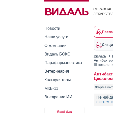
СПРАВОЧН
ЛЕКАРСТВ
Новости
Препа
Наши услуги
Специ
О компании
Видаль БОКС
Видаль
Антибактер
Парафармацевтика
III поколен
Ветеринария
Антибакт
Цефалосп
Калькуляторы
Фармако-т
МКБ-11
Внедрение ИИ
Не найд
системно
Вход для