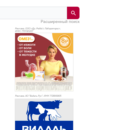
Расширенный поиск
Реклама. ООО «Др. Редди’с Лабораторис»,
ИНН: 770
7321227
Реклама. АО "Видаль Рус", ИНН 772
8043605