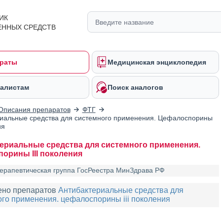
ИК
ЕННЫХ СРЕДСТВ
раты
Медицинская энциклопедия
алистам
Поиск аналогов
Описания препаратов
ФТГ
иальные средства для системного применения. Цефалоспорины
ия
ериальные средства для системного применения.
орины III поколения
ерапевтическая группа ГосРеестра МинЗдрава РФ
ено препаратов
Антибактериальные средства для
го применения. цефалоспорины iii поколения