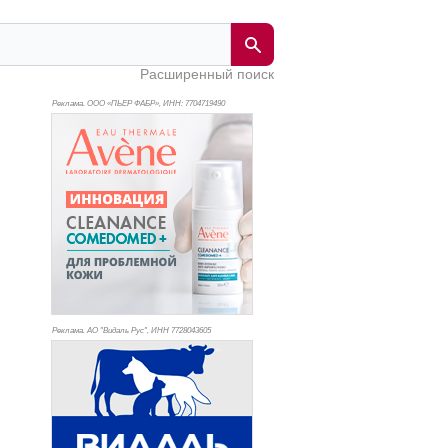
Расширенный поиск
Реклама. ООО «ПЬЕР ФАБР», ИНН: 770
4719490
Реклама. АО "Видаль Рус", ИНН 772
8043605