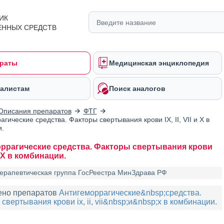
ИК
ЕННЫХ СРЕДСТВ
раты
Медицинская энциклопедия
алистам
Поиск аналогов
Описания препаратов
ФТГ
гические средства. Факторы свертывания крови IX, II, VII и X в
.
ррагические средства. Факторы свертывания крови
I и X в комбинации.
ерапевтическая группа ГосРеестра МинЗдрава РФ
ено препаратов
Антигеморрагические&nbsp;средства.
свертывания крови ix, ii, vii&nbsp;и&nbsp;x в комбинации.