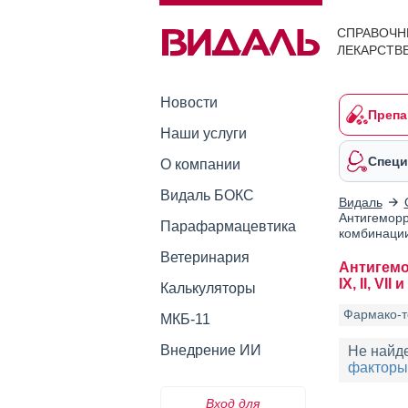
СПРАВОЧН
ЛЕКАРСТВ
Новости
Препа
Наши услуги
Специ
О компании
Видаль БОКС
Видаль
Антигеморра
Парафармацевтика
комбинации
Ветеринария
Антигемо
IX, II, VI
Калькуляторы
Фармако-т
МКБ-11
Внедрение ИИ
Не найд
факторы 
Вход для