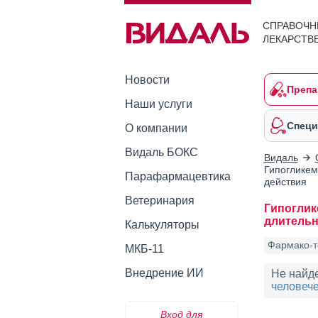
СПРАВОЧН
ЛЕКАРСТВ
Новости
Препа
Наши услуги
Специ
О компании
Видаль БОКС
Видаль
Гипогликем
Парафармацевтика
действия
Ветеринария
Гипоглик
длительн
Калькуляторы
Фармако-т
МКБ-11
Внедрение ИИ
Не найд
человече
Вход для