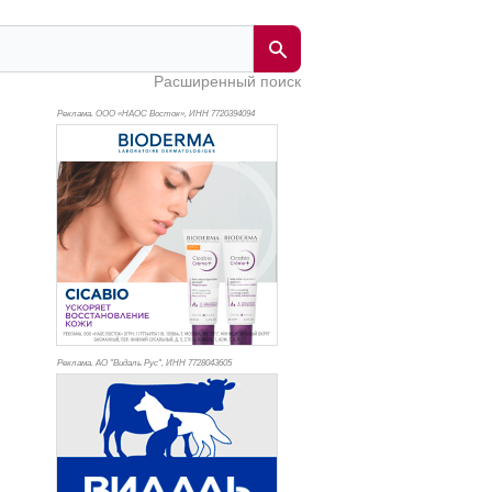
Расширенный поиск
Реклама. ООО «НАОС Восток», ИНН 772
0394094
Реклама. АО "Видаль Рус", ИНН 772
8043605