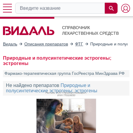
СПРАВОЧНИК
ЛЕКАРСТВЕННЫХ СРЕДСТВ
Видаль
Описания препаратов
ФТГ
Природные и полусин
Природные и полусинтетические эстрогены;
эстрогены
Фармако-терапевтическая группа ГосРеестра МинЗдрава РФ
Не найдено препаратов
Природные и
полусинтетические эстрогены; эстрогены
Реклама. ООО «Пфайзер Инновации»,
ИНН 770
3106050