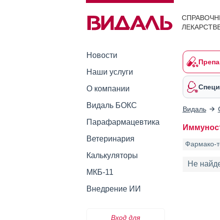
СПРАВОЧН
ЛЕКАРСТВ
Новости
Препа
Наши услуги
Специ
О компании
Видаль БОКС
Видаль
Парафармацевтика
Иммунос
Ветеринария
Фармако-т
Калькуляторы
Не найд
МКБ-11
Внедрение ИИ
Вход для