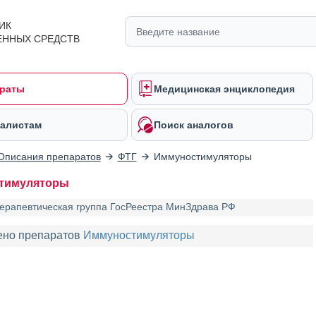
ИК
ЕННЫХ СРЕДСТВ
раты
Медицинская энциклопедия
алистам
Поиск аналогов
Описания препаратов
ФТГ
Иммуностимуляторы
тимуляторы
ерапевтическая группа ГосРеестра МинЗдрава РФ
ено препаратов
Иммуностимуляторы