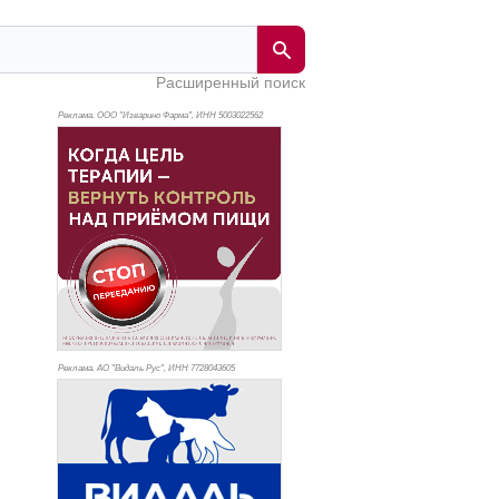
Расширенный поиск
Реклама. ООО "Изварино Фарма", ИНН 500
3022562
Реклама. АО "Видаль Рус", ИНН 772
8043605