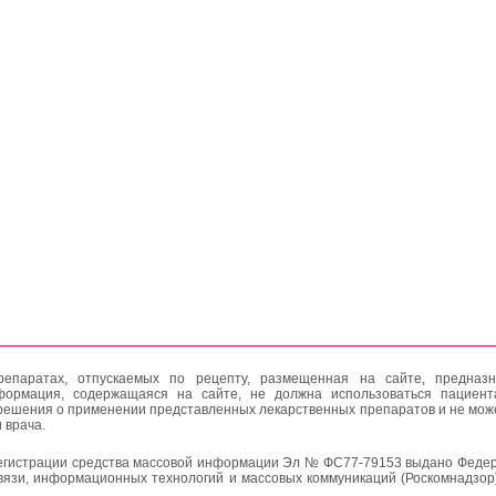
епаратах, отпускаемых по рецепту, размещенная на сайте, предназн
формация, содержащаяся на сайте, не должна использоваться пациен
решения о применении представленных лекарственных препаратов и не мож
 врача.
егистрации средства массовой информации Эл № ФС77-79153 выдано Федер
вязи, информационных технологий и массовых коммуникаций (Роскомнадзор