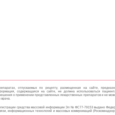
епаратах, отпускаемых по рецепту, размещенная на сайте, предназн
формация, содержащаяся на сайте, не должна использоваться пациен
решения о применении представленных лекарственных препаратов и не мож
 врача.
егистрации средства массовой информации Эл № ФС77-79153 выдано Федер
вязи, информационных технологий и массовых коммуникаций (Роскомнадзор