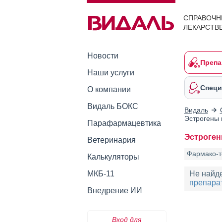
СПРАВОЧН
ЛЕКАРСТВ
Новости
Препа
Наши услуги
Специ
О компании
Видаль БОКС
Видаль
Эстрогены 
Парафармацевтика
Эстроген
Ветеринария
Фармако-т
Калькуляторы
МКБ-11
Не найд
препарат
Внедрение ИИ
Вход для