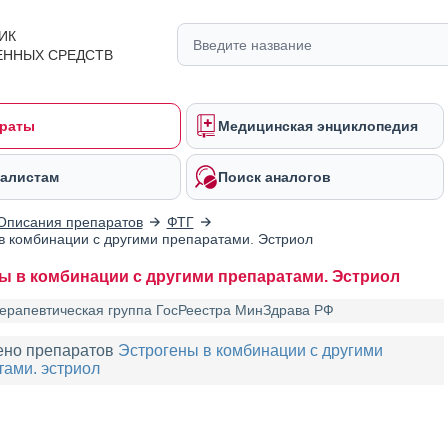
ИК
ЕННЫХ СРЕДСТВ
раты
Медицинская энциклопедия
алистам
Поиск аналогов
Описания препаратов
ФТГ
в комбинации с другими препаратами. Эстриол
ы в комбинации с другими препаратами. Эстриол
ерапевтическая группа ГосРеестра МинЗдрава РФ
ено препаратов
Эстрогены в комбинации с другими
ами. эстриол