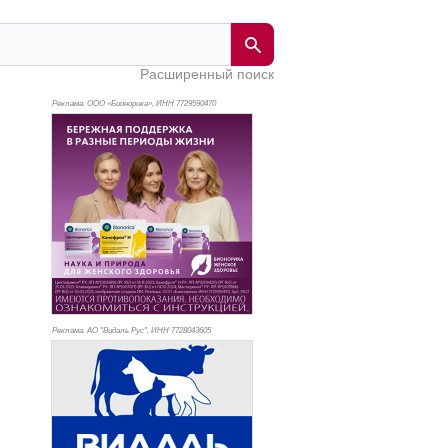
Расширенный поиск
Реклама. ООО «Бионорика», ИНН 772
9590470
Реклама. АО "Видаль Рус", ИНН 772
8043605