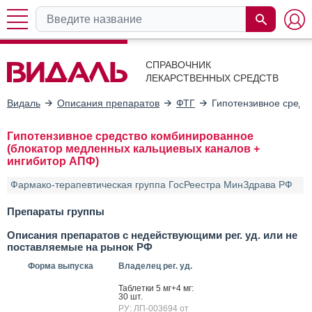
СПРАВОЧНИК
ЛЕКАРСТВЕННЫХ СРЕДСТВ
Видаль
Описания препаратов
ФТГ
Гипотензивное средс
Гипотензивное средство комбинированное
(блокатор медленных кальциевых каналов +
ингибитор АПФ)
Фармако-терапевтическая группа ГосРеестра МинЗдрава РФ
Препараты группы
Описания препаратов с недействующими рег. уд. или не
поставляемые на рынок РФ
Форма выпуска
Владелец рег. уд.
Таб­летки 5 мг+4 мг:
30 шт.
РУ: ЛП-003694 от