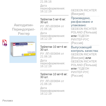
21.06.16
Дата
переоформления:
GEDEON RICHTER
16.12.19
(Венгрия)
Произведено,
Таб­летки 5 мг+8 мг:
расфасовано и
30 шт.
Амлодипин-
упаковано:
РУ: ЛП-003694 от
Периндоприл-
GEDEON RICHTER
21.06.16
(Польша)
POLAND
Рихтер
Дата
или
переоформления:
ГЕДЕОН
16.12.19
РИХТЕР-РУС
(Россия)
Таб­летки 10 мг+4 мг:
Выпускающий
30 шт.
контроль качества:
РУ: ЛП-003694 от
GEDEON RICHTER
21.06.16
или
(Венгрия)
Дата
GEDEON RICHTER
переоформления:
(Польша)
POLAND
16.12.19
или
ГЕДЕОН
РИХТЕР-РУС
Таб­летки 10 мг+8 мг:
(Россия)
30 шт.
РУ: ЛП-003694 от
21.06.16
Дата
переоформления:
16.12.19
Реклама