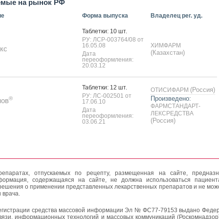
емые на рынок РФ
ие
Форма выпуска
Владелец рег. уд.
Таб­летки: 10 шт.
РУ: ЛСР-003764/08 от
16.05.08
ХИМФАРМ
кс
(Казахстан)
Дата
переоформления:
20.03.12
Таб­летки: 12 шт.
(Россия)
ОТИСИФАРМ
РУ: ЛС-002501 от
Произведено:
®
нов
17.06.10
ФАРМСТАНДАРТ-
Дата
ЛЕКСРЕДСТВА
переоформления:
(Россия)
03.06.21
епаратах, отпускаемых по рецепту, размещенная на сайте, предназн
формация, содержащаяся на сайте, не должна использоваться пациен
решения о применении представленных лекарственных препаратов и не мож
 врача.
егистрации средства массовой информации Эл № ФС77-79153 выдано Федер
вязи, информационных технологий и массовых коммуникаций (Роскомнадзор