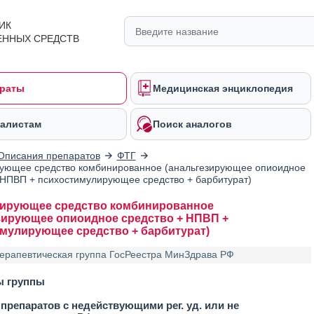
ИК
ЕННЫХ СРЕДСТВ
раты
Медицинская энциклопедия
алистам
Поиск аналогов
Описания препаратов
ФТГ
ующее средство комбинированное (анальгезирующее опиоидное
 НПВП + психостимулирующее средство + барбитурат)
ирующее средство комбинированное
зирующее опиоидное средство + НПВП +
мулирующее средство + барбитурат)
ерапевтическая группа ГосРеестра МинЗдрава РФ
ы группы
препаратов с недействующими рег. уд. или не