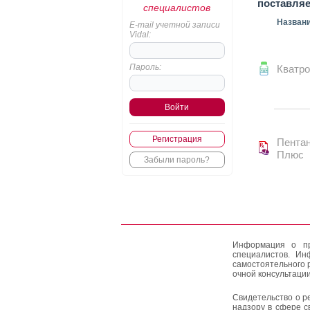
поставля
специалистов
Назван
E-mail учетной записи
Vidal:
Пароль:
Кватро
Регистрация
Пента
Плюс
Забыли пароль?
Информация о пр
специалистов. Ин
самостоятельного 
очной консультации
Свидетельство о р
надзору в сфере с