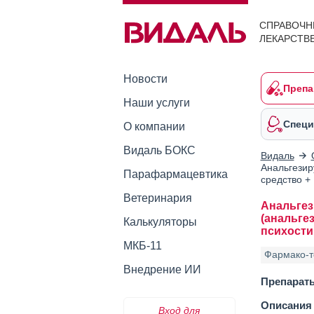
СПРАВОЧН
ЛЕКАРСТВ
Новости
Препа
Наши услуги
Специ
О компании
Видаль БОКС
Видаль
Анальгезир
Парафармацевтика
средство +
Ветеринария
Анальгез
(анальге
Калькуляторы
психости
МКБ-11
Фармако-т
Внедрение ИИ
Препарат
Описания 
Вход для