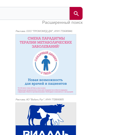
Расширенный поиск
Реклама. ООО "ПРОМОМЕД ДМ", ИНН 772
4365841
Реклама. АО "Видаль Рус", ИНН 772
8043605