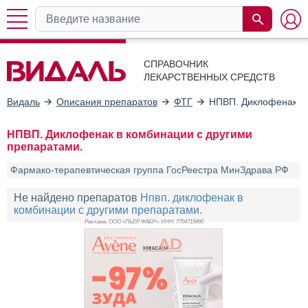
СПРАВОЧНИК
ЛЕКАРСТВЕННЫХ СРЕДСТВ
Видаль
Описания препаратов
ФТГ
НПВП. Диклофенак в 
НПВП. Диклофенак в комбинации с другими
препаратами.
Фармако-терапевтическая группа ГосРеестра МинЗдрава РФ
Не найдено препаратов
Нпвп. диклофенак в
комбинации с другими препаратами.
Реклама. ООО «ПЬЕР ФАБР», ИНН: 770
4719490