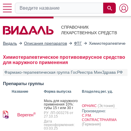
СПРАВОЧНИК
ЛЕКАРСТВЕННЫХ СРЕДСТВ
Видаль
Описания препаратов
ФТГ
Химиотерапевтическо
Химиотерапевтическое противовирусное средство
для наружного применения
Фармако-терапевтическая группа ГосРеестра МинЗдрава РФ
Препараты группы
Название
Форма выпуска
Владелец рег. уд.
Мазь для на­руж­но­го
при­мене­ния 10%:
(Эстония)
ОРНИКС
ту­бы 15 г или 30 г
Произведено:
РУ: ЛП-003276 от
®
Вереген
C.P.M.
27.10.15
CONTRACTPHARMA
Дата
(Германия)
переоформления:
03.03.25