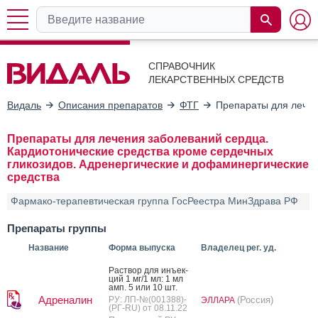
СПРАВОЧНИК
ЛЕКАРСТВЕННЫХ СРЕДСТВ
Видаль
Описания препаратов
ФТГ
Препараты для лечен
Препараты для лечения заболеваний сердца.
Кардиотонические средства кроме сердечных
гликозидов. Адренергические и дофаминергические
средства
Фармако-терапевтическая группа ГосРеестра МинЗдрава РФ
Препараты группы
Название
Форма выпуска
Владелец рег. уд.
Рас­твор для инъ­ек­
ций 1 мг/1 мл: 1 мл
амп. 5 или 10 шт.
Адреналин
РУ: ЛП-№(001388)-
(Россия)
ЭЛЛАРА
(РГ-RU) от 08.11.22