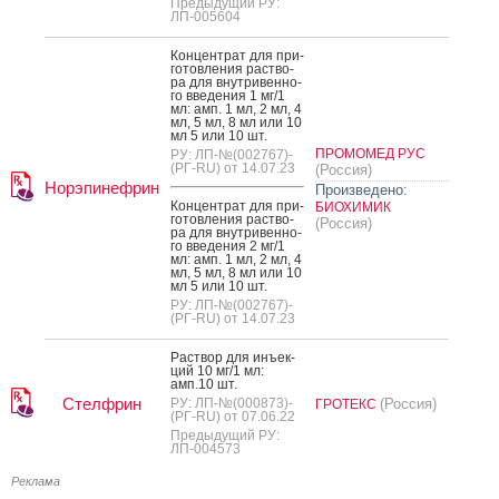
Предыдущий РУ:
ЛП-005604
Кон­цен­трат для при­
готов­ле­ния рас­тво­
ра для внут­ри­вен­но­
го вве­дения 1 мг/1
мл: амп. 1 мл, 2 мл, 4
мл, 5 мл, 8 мл или 10
мл 5 или 10 шт.
ПРОМОМЕД РУС
РУ: ЛП-№(002767)-
(РГ-RU) от 14.07.23
(Россия)
Норэпинефрин
Произведено:
Кон­цен­трат для при­
БИОХИМИК
готов­ле­ния рас­тво­
(Россия)
ра для внут­ри­вен­но­
го вве­дения 2 мг/1
мл: амп. 1 мл, 2 мл, 4
мл, 5 мл, 8 мл или 10
мл 5 или 10 шт.
РУ: ЛП-№(002767)-
(РГ-RU) от 14.07.23
Рас­твор для инъ­ек­
ций 10 мг/1 мл:
амп.10 шт.
Стелфрин
РУ: ЛП-№(000873)-
(Россия)
ГРОТЕКС
(РГ-RU) от 07.06.22
Предыдущий РУ:
ЛП-004573
Реклама