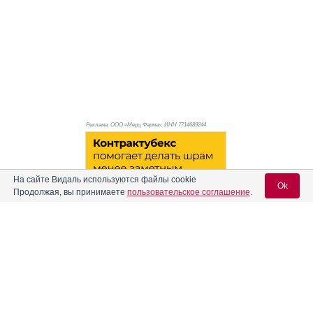
Реклама. ООО «Мерц Фарма», ИНН 771
4689244
На сайте Видаль используются файлы cookie
Ok
Продолжая, вы принимаете
пользовательское соглашение
.
Вход для специалистов
E-mail учетной записи Vidal:
Реклама. АО "Видаль Рус", ИНН 772
8043605
Пароль: