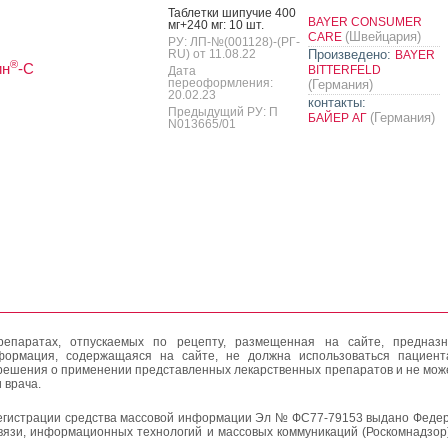
Таб­летки ши­пучие 400
BAYER CONSUMER
мг+240 мг: 10 шт.
(Швейцария)
CARE
РУ: ЛП-№(001128)-(РГ-
RU) от 11.08.22
Произведено:
BAYER
®
ин
-С
BITTERFELD
Дата
переоформления:
(Германия)
20.02.23
контакты:
Предыдущий РУ: П
(Германия)
БАЙЕР АГ
N013665/01
епаратах, отпускаемых по рецепту, размещенная на сайте, предназн
формация, содержащаяся на сайте, не должна использоваться пациен
решения о применении представленных лекарственных препаратов и не мож
 врача.
егистрации средства массовой информации Эл № ФС77-79153 выдано Федер
вязи, информационных технологий и массовых коммуникаций (Роскомнадзор