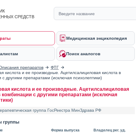
ИК
ЕННЫХ СРЕДСТВ
раты
Медицинская энциклопедия
алистам
Поиск аналогов
Описания препаратов
ФТГ
я кислота и ее производные. Ацетилсалициловая кислота в
 с другими препаратами (исключая психолептики)
вая кислота и ее производные. Ацетилсалициловая
в комбинации с другими препаратами (исключая
тики)
ерапевтическая группа ГосРеестра МинЗдрава РФ
ы группы
ие
Форма выпуска
Владелец рег. уд.