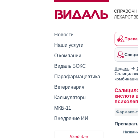
СПРАВОЧН
ЛЕКАРСТВ
Новости
Препа
Наши услуги
Специ
О компании
Видаль БОКС
Видаль
Салицилова
Парафармацевтика
комбинации
Ветеринария
Салицило
кислота 
Калькуляторы
психолеп
МКБ-11
Фармако-т
Внедрение ИИ
Препарат
Назван
Вход для