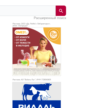
Расширенный поиск
Реклама. ООО «Др. Редди’с Лабораторис»,
ИНН: 770
7321227
Реклама. АО "Видаль Рус", ИНН 772
8043605