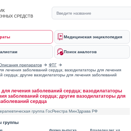
ИК
ЕННЫХ СРЕДСТВ
раты
Медицинская энциклопедия
алистам
Поиск аналогов
Описания препаратов
ФТГ
ля лечения заболеваний сердца; вазодилататоры для лечения
й сердца; другие вазодилататоры для лечения заболеваний
 для лечения заболеваний сердца; вазодилататоры
ния заболеваний сердца; другие вазодилататоры для
заболеваний сердца
ерапевтическая группа ГосРеестра МинЗдрава РФ
ы группы
ие
Форма выпуска
Владелец рег. уд.