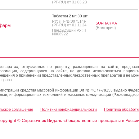
(РГ-RU) от 31.03.23
Таб­летки 2 мг: 30 шт.
РУ: ЛП-№(007514)-
SOPHARMA
фарм
(РГ-RU) от 01.11.24
(Болгария)
Предыдущий РУ: П
N008922
епаратах, отпускаемых по рецепту, размещенная на сайте, предназн
формация, содержащаяся на сайте, не должна использоваться пациен
решения о применении представленных лекарственных препаратов и не мож
 врача.
егистрации средства массовой информации Эл № ФС77-79153 выдано Федер
вязи, информационных технологий и массовых коммуникаций (Роскомнадзор
льское соглашение
Политика конфиденциальности
Политика обработк
opyright
Справочник Видаль «Лекарственные препараты в Росси
©