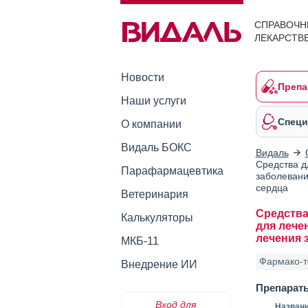
СПРАВОЧН
ЛЕКАРСТВ
Новости
Препа
Наши услуги
Специ
О компании
Видаль БОКС
Видаль
Средства д
Парафармацевтика
заболевани
сердца
Ветеринария
Средства
Калькуляторы
для лече
лечения 
МКБ-11
Фармако-т
Внедрение ИИ
Препарат
Вход для
Назван