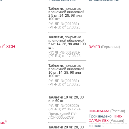
Таб­летки, пок­ры­тые
пле­ноч­ной обо­лоч­кой,
2.5 мг: 14, 28, 98 или
100 шт.
РУ: ЛП-№(001981)-
(РГ-RU) от 17.03.23
Таб­летки, пок­ры­тые
пле­ноч­ной обо­лоч­кой,
5 мг: 14, 28, 98 или 100
®
во
ХСН
(Германия)
BAYER
шт.
РУ: ЛП-№(001981)-
(РГ-RU) от 17.03.23
Таб­летки, пок­ры­тые
пле­ноч­ной обо­лоч­кой,
10 мг: 14, 28, 98 или
100 шт.
РУ: ЛП-№(001981)-
(РГ-RU) от 17.03.23
Таб­летки 10 мг: 20, 30
или 60 шт.
РУ: ЛП-№(008020)-
(РГ-RU) от 06.12.24
(Россия)
ПИК-ФАРМА
Предыдущий РУ:
Произведено:
ПИК-
ЛСР-006552/09
(Россия)
ФАРМА ЛЕК
®
ник
контакты:
Таб­летки 20 мг: 20, 30