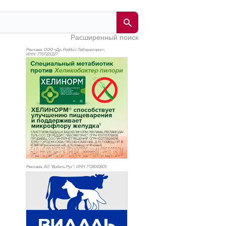
Расширенный поиск
Реклама. ООО «Др. Редди’с Лабораторис»,
ИНН: 770
7321227
Реклама. АО "Видаль Рус", ИНН 772
8043605