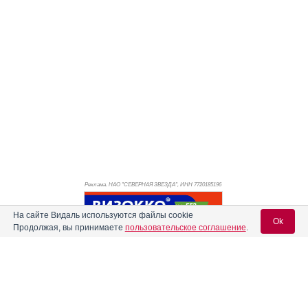
Реклама. НАО "СЕВЕРНАЯ ЗВЕЗДА", ИНН 772
0185196
На сайте Видаль используются файлы cookie
Ok
Продолжая, вы принимаете
пользовательское соглашение
.
Вход для специалистов
E-mail учетной записи Vidal: