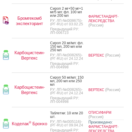
Си­роп 2 мг+50 мг+1
мг/5 мл: фл. 100 мл
или 200 мл
ФАРМСТАНДАРТ-
Бромгекомб
РУ: ЛП-№(008675)-
ЛЕКСРЕДСТВА
экспекторант
(РГ-RU) от 03.02.25
(Россия)
Предыдущий РУ:
ЛП-006723
Си­роп 20 мг/мл: фл.
150 мл, 200 мл или
250 мл
Карбоцистеин-
РУ: ЛП-№(008265)-
(Россия)
ВЕРТЕКС
Вертекс
(РГ-RU) от 24.12.24
Предыдущий РУ:
ЛП-004998
Си­роп 50 мг/мл: 150
мл, 200 мл или 250
мл
Карбоцистеин-
РУ: ЛП-№(008265)-
(Россия)
ВЕРТЕКС
Вертекс
(РГ-RU) от 24.12.24
Предыдущий РУ:
ЛП-004998
ОТИСИФАРМ
Таб­летки: 10 или 20
шт.
(Россия)
РУ: ЛП-№(005116)-
Произведено:
®
Коделак
Бронхо
(РГ-RU) от 09.04.24
ФАРМСТАНДАРТ-
Предыдущий РУ:
ЛЕКСРЕДСТВА