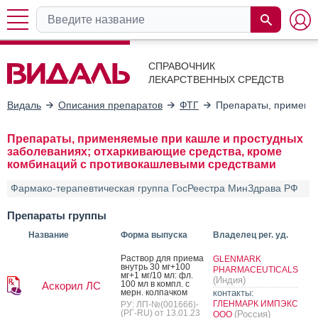
СПРАВОЧНИК
ЛЕКАРСТВЕННЫХ СРЕДСТВ
Видаль
Описания препаратов
ФТГ
Препараты, применяе
Препараты, применяемые при кашле и простудных
заболеваниях; отхаркивающие средства, кроме
комбинаций с противокашлевыми средствами
Фармако-терапевтическая группа ГосРеестра МинЗдрава РФ
Препараты группы
Название
Форма выпуска
Владелец рег. уд.
Рас­твор для при­ема
GLENMARK
внутрь 30 мг+100
PHARMACEUTICALS
мг+1 мг/10 мл: фл.
(Индия)
100 мл в компл. с
Аскорил ЛС
мерн. кол­пачком
контакты:
ГЛЕНМАРК ИМПЭКС
РУ: ЛП-№(001666)-
(РГ-RU) от 13.01.23
(Россия)
ООО