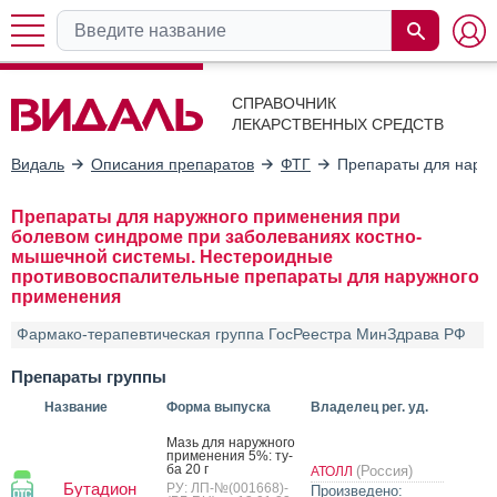
СПРАВОЧНИК
ЛЕКАРСТВЕННЫХ СРЕДСТВ
Видаль
Описания препаратов
ФТГ
Препараты для наруж
Препараты для наружного применения при
болевом синдроме при заболеваниях костно-
мышечной системы. Нестероидные
противовоспалительные препараты для наружного
применения
Фармако-терапевтическая группа ГосРеестра МинЗдрава РФ
Препараты группы
Название
Форма выпуска
Владелец рег. уд.
Мазь для на­руж­но­го
при­мене­ния 5%: ту­
ба 20 г
(Россия)
АТОЛЛ
Бутадион
РУ: ЛП-№(001668)-
Произведено: