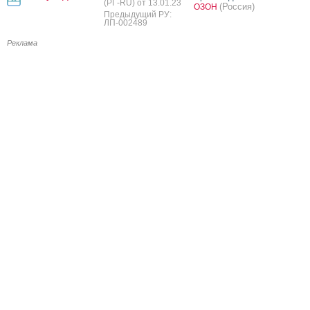
(РГ-RU) от 13.01.23
(Россия)
ОЗОН
Предыдущий РУ:
ЛП-002489
Реклама