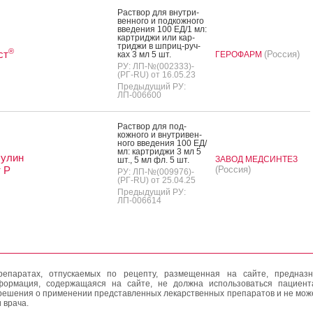
Рас­твор для внут­ри­
вен­но­го и под­кожно­го
вве­дения 100 ЕД/1 мл:
кар­трид­жи или кар­
трид­жи в шприц-руч­
®
ст
(Россия)
ках 3 мл 5 шт.
ГЕРОФАРМ
РУ: ЛП-№(002333)-
(РГ-RU) от 16.05.23
Предыдущий РУ:
ЛП-006600
Рас­твор для под­
кожно­го и внут­ри­вен­
но­го вве­дения 100 ЕД/
мл: кар­трид­жи 3 мл 5
сулин
ЗАВОД МЕДСИНТЕЗ
шт., 5 мл фл. 5 шт.
 Р
(Россия)
РУ: ЛП-№(009976)-
(РГ-RU) от 25.04.25
Предыдущий РУ:
ЛП-006614
епаратах, отпускаемых по рецепту, размещенная на сайте, предназн
формация, содержащаяся на сайте, не должна использоваться пациен
решения о применении представленных лекарственных препаратов и не мож
 врача.