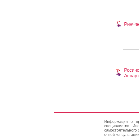
РинФа
Росин
Аспарт
Информация о пр
специалистов. Ин
самостоятельного 
очной консультации