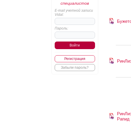
специалистов
E-mail учетной записи
Vidal:
Бужет
Пароль:
Регистрация
РинЛи
Забыли пароль?
РинЛи
Рапид