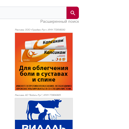
Расширенный поиск
Реклама. ООО «Гриндекс Рус», ИНН 772
6548343
Реклама. АО "Видаль Рус", ИНН 772
8043605