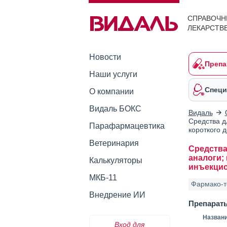
СПРАВОЧН
ЛЕКАРСТВ
Новости
Препа
Наши услуги
Специ
О компании
Видаль БОКС
Видаль
Средства д
Парафармацевтика
короткого 
Ветеринария
Средства
аналоги;
Калькуляторы
инъекцио
МКБ-11
Фармако-т
Внедрение ИИ
Препарат
Назван
Вход для