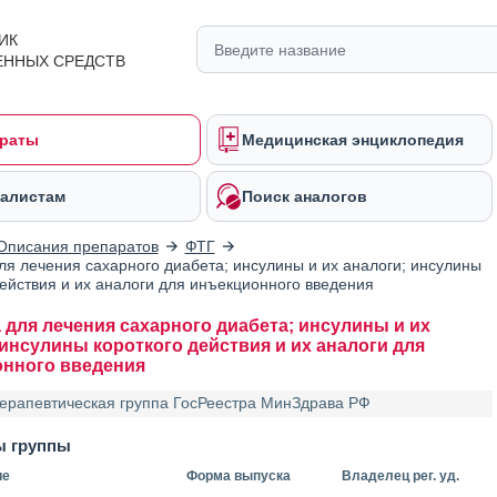
ИК
ЕННЫХ СРЕДСТВ
раты
Медицинская энциклопедия
алистам
Поиск аналогов
Описания препаратов
ФТГ
ля лечения сахарного диабета; инсулины и их аналоги; инсулины
действия и их аналоги для инъекционного введения
 для лечения сахарного диабета; инсулины и их
 инсулины короткого действия и их аналоги для
нного введения
ерапевтическая группа ГосРеестра МинЗдрава РФ
ы группы
ие
Форма выпуска
Владелец рег. уд.