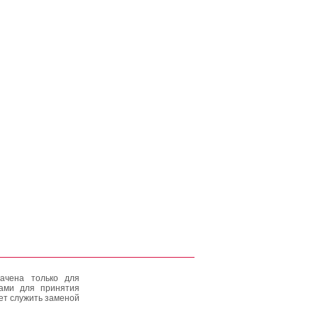
ачена только для
тами для принятия
ет служить заменой