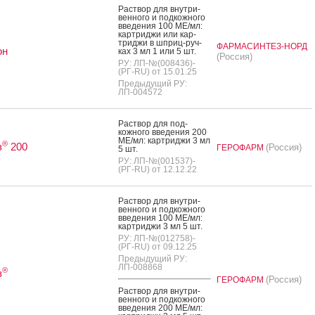
Рас­твор для внут­ри­
вен­но­го и под­кожно­го
вве­дения 100 МЕ/мл:
кар­трид­жи или кар­
трид­жи в шприц-руч­
ФАРМАСИНТЕЗ-НОРД
он
ках 3 мл 1 или 5 шт.
(Россия)
РУ: ЛП-№(008436)-
(РГ-RU) от 15.01.25
Предыдущий РУ:
ЛП-004572
Рас­твор для под­
кожно­го вве­дения 200
МЕ/мл: кар­трид­жи 3 мл
®
з
200
(Россия)
ГЕРОФАРМ
5 шт.
РУ: ЛП-№(001537)-
(РГ-RU) от 12.12.22
Рас­твор для внут­ри­
вен­но­го и под­кожно­го
вве­дения 100 МЕ/мл:
кар­трид­жи 3 мл 5 шт.
РУ: ЛП-№(012758)-
(РГ-RU) от 09.12.25
Предыдущий РУ:
ЛП-008868
®
з
(Россия)
ГЕРОФАРМ
Рас­твор для внут­ри­
вен­но­го и под­кожно­го
вве­дения 200 МЕ/мл: