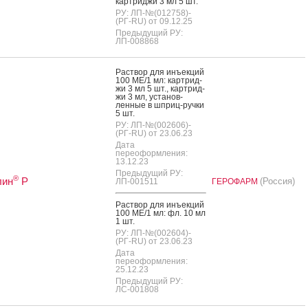
кар­трид­жи 3 мл 5 шт.
РУ: ЛП-№(012758)-
(РГ-RU) от 09.12.25
Предыдущий РУ:
ЛП-008868
Рас­твор для инъ­ек­ций
100 МЕ/1 мл: кар­трид­
жи 3 мл 5 шт., кар­трид­
жи 3 мл, ус­та­нов­
ленные в шприц-руч­ки
5 шт.
РУ: ЛП-№(002606)-
(РГ-RU) от 23.06.23
Дата
переоформления:
13.12.23
Предыдущий РУ:
®
лин
Р
(Россия)
ЛП-001511
ГЕРОФАРМ
Рас­твор для инъ­ек­ций
100 МЕ/1 мл: фл. 10 мл
1 шт.
РУ: ЛП-№(002604)-
(РГ-RU) от 23.06.23
Дата
переоформления:
25.12.23
Предыдущий РУ:
ЛС-001808