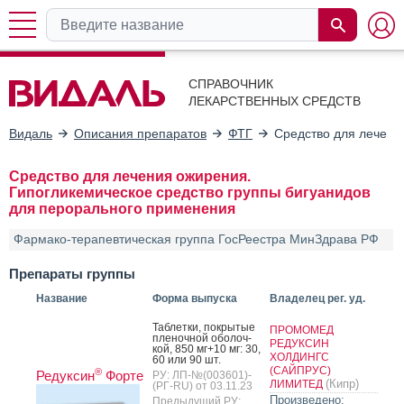
СПРАВОЧНИК
ЛЕКАРСТВЕННЫХ СРЕДСТВ
Видаль
Описания препаратов
ФТГ
Средство для лечени
Средство для лечения ожирения.
Гипогликемическое средство группы бигуанидов
для перорального применения
Фармако-терапевтическая группа ГосРеестра МинЗдрава РФ
Препараты группы
Название
Форма выпуска
Владелец рег. уд.
Таб­летки, пок­ры­тые
ПРОМОМЕД
пле­ноч­ной обо­лоч­
РЕДУКСИН
кой, 850 мг+10 мг: 30,
ХОЛДИНГС
60 или 90 шт.
(САЙПРУС)
®
Редуксин
Форте
РУ: ЛП-№(003601)-
(Кипр)
ЛИМИТЕД
(РГ-RU) от 03.11.23
Произведено:
Предыдущий РУ: