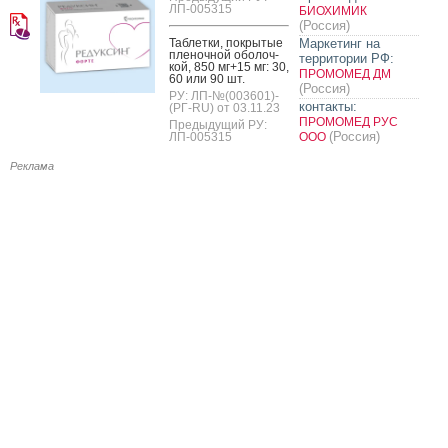
ЛП-005315
БИОХИМИК
(Россия)
Таб­летки, пок­ры­тые
Маркетинг на
пле­ноч­ной обо­лоч­
территории РФ:
кой, 850 мг+15 мг: 30,
ПРОМОМЕД ДМ
60 или 90 шт.
(Россия)
РУ: ЛП-№(003601)-
контакты:
(РГ-RU) от 03.11.23
ПРОМОМЕД РУС
Предыдущий РУ:
(Россия)
ЛП-005315
ООО
Реклама